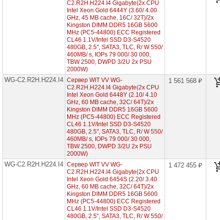
4th
C2.R2H.H224.I4 Gigabyte(2x CPU
Gen
Intel Xeon Gold 6444Y (3.60/ 4.00
GHz, 45 MB cache, 16С/ 32T)/2x
WA-
Kingston DIMM DDR5 16GB 5600
C2.R2H.H312-
MHz (PC5-44800) ECC Registered
I4
CL46 1.1V/Intel SSD D3-S4520
(2x
480GB, 2.5", SATA3, TLC, R/ W 550/
Intel
460MB/ s, IOPs 79 000/ 30 000,
Xeon
Scalable
TBW 2500, DWPD 3/2U 2x PSU
4th
2000W)
2U
WG-C2.R2H.H224.I4
Сервер WIT VV WG-
1 561 568 ₽
12x
C2.R2H.H224.I4 Gigabyte(2x CPU
HDD
Intel Xeon Gold 6448Y (2.10/ 4.10
3"5)
GHz, 60 MB cache, 32С/ 64T)/2x
Kingston DIMM DDR5 16GB 5600
WA-
C2.R1H.H304-
MHz (PC5-44800) ECC Registered
I4
CL46 1.1V/Intel SSD D3-S4520
(2x
480GB, 2.5", SATA3, TLC, R/ W 550/
Intel
460MB/ s, IOPs 79 000/ 30 000,
Xeon
TBW 2500, DWPD 3/2U 2x PSU
Scalable
2000W)
4th
WG-C2.R2H.H224.I4
Сервер WIT VV WG-
1U
1 472 455 ₽
4x
C2.R2H.H224.I4 Gigabyte(2x CPU
HDD
Intel Xeon Gold 6454S (2.20/ 3.40
3"5)
GHz, 60 MB cache, 32С/ 64T)/2x
Kingston DIMM DDR5 16GB 5600
WA-
MHz (PC5-44800) ECC Registered
C2.R1H.H212-
CL46 1.1V/Intel SSD D3-S4520
I4
480GB, 2.5", SATA3, TLC, R/ W 550/