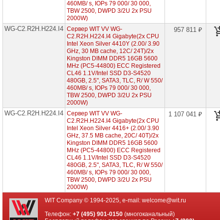
(2x
460MB/ s, IOPs 79 000/ 30 000,
Intel
TBW 2500, DWPD 3/2U 2x PSU
Xeon
2000W)
Scalable
4th
WG-C2.R2H.H224.I4
Сервер WIT VV WG-
957 811 ₽
1U
C2.R2H.H224.I4 Gigabyte(2x CPU
12x
Intel Xeon Silver 4410Y (2.00/ 3.90
HDD
GHz, 30 MB cache, 12С/ 24T)/2x
2"5)
Kingston DIMM DDR5 16GB 5600
MHz (PC5-44800) ECC Registered
WA-
CL46 1.1V/Intel SSD D3-S4520
C2.R1H.H224-
480GB, 2.5", SATA3, TLC, R/ W 550/
I4
460MB/ s, IOPs 79 000/ 30 000,
(2x
TBW 2500, DWPD 3/2U 2x PSU
Intel
2000W)
Xeon
Scalable
WG-C2.R2H.H224.I4
Сервер WIT VV WG-
1 107 041 ₽
4th
C2.R2H.H224.I4 Gigabyte(2x CPU
1U
Intel Xeon Silver 4416+ (2.00/ 3.90
24x
GHz, 37.5 MB cache, 20С/ 40T)/2x
HDD
Kingston DIMM DDR5 16GB 5600
2"5)
MHz (PC5-44800) ECC Registered
CL46 1.1V/Intel SSD D3-S4520
WG-
C2.R1H.H304.I4
480GB, 2.5", SATA3, TLC, R/ W 550/
(2x
460MB/ s, IOPs 79 000/ 30 000,
Intel
TBW 2500, DWPD 3/2U 2x PSU
Xeon
2000W)
Scalable
4th
WIT Company © 1994-2025, e-mail:
welcome@wit.ru
1U
4x
Телефон:
+7 (495) 901-0150
(многоканальный)