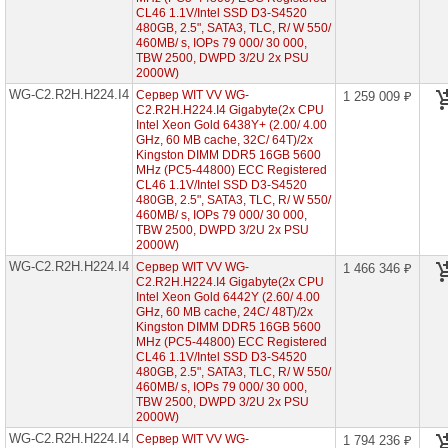
2U
CL46 1.1V/Intel SSD D3-S4520
2x
480GB, 2.5", SATA3, TLC, R/ W 550/
CPU
460MB/ s, IOPs 79 000/ 30 000,
TBW 2500, DWPD 3/2U 2x PSU
2000W)
Серверы
Intel
WG-C2.R2H.H224.I4
Сервер WIT VV WG-
1 259 009 ₽
корпус
C2.R2H.H224.I4 Gigabyte(2x CPU
Tower
Intel Xeon Gold 6438Y+ (2.00/ 4.00
1x
GHz, 60 MB cache, 32С/ 64T)/2x
CPU
Kingston DIMM DDR5 16GB 5600
MHz (PC5-44800) ECC Registered
Многодисковые
CL46 1.1V/Intel SSD D3-S4520
системы
480GB, 2.5", SATA3, TLC, R/ W 550/
хранения
460MB/ s, IOPs 79 000/ 30 000,
TBW 2500, DWPD 3/2U 2x PSU
2000W)
Графические
станции
WG-C2.R2H.H224.I4
Сервер WIT VV WG-
1 466 346 ₽
C2.R2H.H224.I4 Gigabyte(2x CPU
Intel Xeon Gold 6442Y (2.60/ 4.00
4-
GHz, 60 MB cache, 24С/ 48T)/2x
процессорные
серверные
Kingston DIMM DDR5 16GB 5600
системы
MHz (PC5-44800) ECC Registered
CL46 1.1V/Intel SSD D3-S4520
480GB, 2.5", SATA3, TLC, R/ W 550/
Серверы
460MB/ s, IOPs 79 000/ 30 000,
на
TBW 2500, DWPD 3/2U 2x PSU
Intel
2000W)
Xeon
Scalable
WG-C2.R2H.H224.I4
Сервер WIT VV WG-
1 794 236 ₽