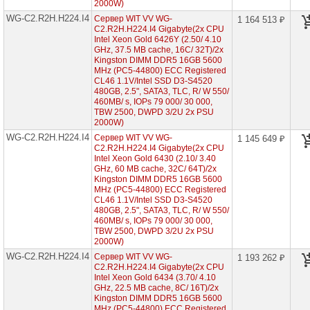
корпус
2000W)
2U
WG-C2.R2H.H224.I4
Сервер WIT VV WG-
1 164 513 ₽
2x
C2.R2H.H224.I4 Gigabyte(2x CPU
CPU
Intel Xeon Gold 6426Y (2.50/ 4.10
GHz, 37.5 MB cache, 16С/ 32T)/2x
Серверы
Kingston DIMM DDR5 16GB 5600
Supermicro
MHz (PC5-44800) ECC Registered
корпус
CL46 1.1V/Intel SSD D3-S4520
Tower
480GB, 2.5", SATA3, TLC, R/ W 550/
2x
460MB/ s, IOPs 79 000/ 30 000,
CPU
TBW 2500, DWPD 3/2U 2x PSU
2000W)
Серверы
WG-C2.R2H.H224.I4
Сервер WIT VV WG-
1 145 649 ₽
ASUS
C2.R2H.H224.I4 Gigabyte(2x CPU
на
Intel Xeon Gold 6430 (2.10/ 3.40
Intel
GHz, 60 MB cache, 32С/ 64T)/2x
Xeon
E-
Kingston DIMM DDR5 16GB 5600
2300
MHz (PC5-44800) ECC Registered
CL46 1.1V/Intel SSD D3-S4520
480GB, 2.5", SATA3, TLC, R/ W 550/
Серверы
460MB/ s, IOPs 79 000/ 30 000,
Intel
TBW 2500, DWPD 3/2U 2x PSU
корпус
2000W)
1U
2x
WG-C2.R2H.H224.I4
Сервер WIT VV WG-
1 193 262 ₽
CPU
C2.R2H.H224.I4 Gigabyte(2x CPU
Intel Xeon Gold 6434 (3.70/ 4.10
GHz, 22.5 MB cache, 8С/ 16T)/2x
Серверы
Intel
Kingston DIMM DDR5 16GB 5600
корпус
MHz (PC5-44800) ECC Registered