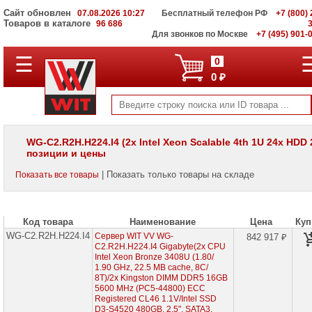
Сайт обновлен
07.08.2026 10:27
Бесплатный телефон РФ
+7 (800) 
Товаров в каталоге
96 686
Для звонков по Москве
+7 (495) 901-
☰
ПОЛНЫЙ
0
КАТАЛОГ
0 ₽
WIT
Корпоративные
серверы
WIT
VV
WG-C2.R2H.H224.I4 (2x Intel Xeon Scalable 4th 1U 24x HDD 2
позиции и цены
Серверы
Supermicro
| Показать только товары на складе
Показать все товары
на
Intel
Xeon
Scalable
3rd
Код товара
Наименование
Цена
Куп
Gen
WG-C2.R2H.H224.I4
Сервер WIT VV WG-
842 917 ₽
C2.R2H.H224.I4 Gigabyte(2x CPU
Серверы
Intel Xeon Bronze 3408U (1.80/
Supermicro
1.90 GHz, 22.5 MB cache, 8С/
на
8T)/2x Kingston DIMM DDR5 16GB
AMD
5600 MHz (PC5-44800) ECC
EPYC
Registered CL46 1.1V/Intel SSD
7002/
D3-S4520 480GB, 2.5", SATA3,