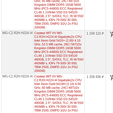
GHz, 45 MB cache, 24С/ 48T)/2x
Intel
Kingston DIMM DDR5 16GB 5600
Xeon
MHz (PC5-44800) ECC Registered
Scalable
CL46 1.1V/Intel SSD D3-S4520
2/3
480GB, 2.5", SATA3, TLC, R/ W 550/
Gen
460MB/ s, IOPs 79 000/ 30 000,
TBW 2500, DWPD 3/2U 2x PSU
Серверы
2000W)
Supermicro
WG-C2.R2H.H224.I4
в
Сервер WIT VV WG-
1 159 122 ₽
корпусе
C2.R2H.H224.I4 Gigabyte(2x CPU
1U
Intel Xeon Gold 5420+ (2.00/ 4.10
GHz, 52.5 MB cache, 28С/ 56T)/2x
Kingston DIMM DDR5 16GB 5600
Серверы
MHz (PC5-44800) ECC Registered
Supermicro
CL46 1.1V/Intel SSD D3-S4520
в
480GB, 2.5", SATA3, TLC, R/ W 550/
корпусе
2U
460MB/ s, IOPs 79 000/ 30 000,
1x
TBW 2500, DWPD 3/2U 2x PSU
CPU
2000W)
WG-C2.R2H.H224.I4
Сервер WIT VV WG-
1 258 836 ₽
Серверы
C2.R2H.H224.I4 Gigabyte(2x CPU
Supermicro
Intel Xeon Gold 6418H (2.10/ 4.00
корпус
GHz, 60 MB cache, 24С/ 48T)/2x
1U
Kingston DIMM DDR5 16GB 5600
2x
MHz (PC5-44800) ECC Registered
CPU
CL46 1.1V/Intel SSD D3-S4520
480GB, 2.5", SATA3, TLC, R/ W 550/
Серверы
460MB/ s, IOPs 79 000/ 30 000,
Supermicro
TBW 2500, DWPD 3/2U 2x PSU