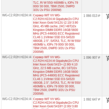
7003
TLC, R/ W 550/ 460MB/ s, IOPs 79
000/ 30 000, TBW 2500, DWPD
Серверы
3/2U 2x PSU 2000W)
Gigabyte
WG-C2.R2H.H224.I4
Сервер WIT VV WG-
1 066 013 ₽
на
C2.R2H.H224.I4 Gigabyte(2x CPU
AMD
Intel Xeon Gold 5412U (2.10/ 3.90
EPYC
7002/
GHz, 45 MB cache, 24С/ 48T)/2x
7003
Kingston DIMM DDR5 16GB 5600
MHz (PC5-44800) ECC Registered
CL46 1.1V/Intel SSD D3-S4520
Серверы
480GB, 2.5", SATA3, TLC, R/ W 550/
Gigabyte
460MB/ s, IOPs 79 000/ 30 000,
на
TBW 2500, DWPD 3/2U 2x PSU
Intel
2000W)
Xeon
Scalable
WG-C2.R2H.H224.I4
Сервер WIT VV WG-
1 096 907 ₽
2/3
C2.R2H.H224.I4 Gigabyte(2x CPU
Gen
Intel Xeon Gold 5415+ (2.90/ 4.10
GHz, 22.5 MB cache, 8С/ 16T)/2x
Серверы
Kingston DIMM DDR5 16GB 5600
ASUS
MHz (PC5-44800) ECC Registered
на
CL46 1.1V/Intel SSD D3-S4520
AMD
480GB, 2.5", SATA3, TLC, R/ W 550/
EPYC
460MB/ s, IOPs 79 000/ 30 000,
7002/
TBW 2500, DWPD 3/2U 2x PSU
7003
2000W)
WG-C2.R2H.H224.I4
Сервер WIT VV WG-
1 092 647 ₽
Серверы
C2.R2H.H224.I4 Gigabyte(2x CPU
ASUS
Intel Xeon Gold 5418Y (2.00/ 3.80
на