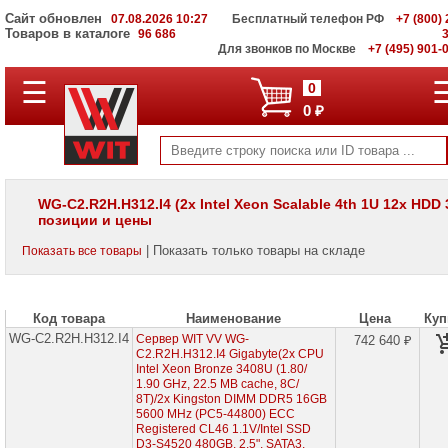
Сайт обновлен
07.08.2026 10:27
Бесплатный телефон РФ
+7 (800) 
Товаров в каталоге
96 686
Для звонков по Москве
+7 (495) 901-
☰
ПОЛНЫЙ
0
КАТАЛОГ
0 ₽
WIT
Корпоративные
серверы
WIT
VV
WG-C2.R2H.H312.I4 (2x Intel Xeon Scalable 4th 1U 12x HDD 3
позиции и цены
Серверы
Supermicro
| Показать только товары на складе
Показать все товары
на
Intel
Xeon
Scalable
3rd
Код товара
Наименование
Цена
Куп
Gen
WG-C2.R2H.H312.I4
Сервер WIT VV WG-
742 640 ₽
C2.R2H.H312.I4 Gigabyte(2x CPU
Серверы
Intel Xeon Bronze 3408U (1.80/
Supermicro
1.90 GHz, 22.5 MB cache, 8С/
на
8T)/2x Kingston DIMM DDR5 16GB
AMD
5600 MHz (PC5-44800) ECC
EPYC
Registered CL46 1.1V/Intel SSD
7002/
D3-S4520 480GB, 2.5", SATA3,