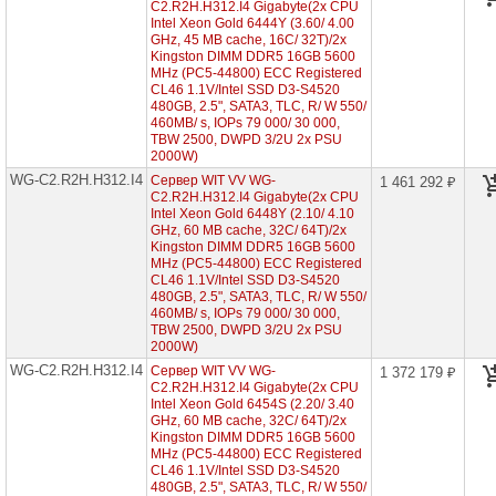
4th
C2.R2H.H312.I4 Gigabyte(2x CPU
Gen
Intel Xeon Gold 6444Y (3.60/ 4.00
GHz, 45 MB cache, 16С/ 32T)/2x
WA-
Kingston DIMM DDR5 16GB 5600
C2.R2H.H312-
MHz (PC5-44800) ECC Registered
I4
CL46 1.1V/Intel SSD D3-S4520
(2x
480GB, 2.5", SATA3, TLC, R/ W 550/
Intel
460MB/ s, IOPs 79 000/ 30 000,
Xeon
Scalable
TBW 2500, DWPD 3/2U 2x PSU
4th
2000W)
2U
WG-C2.R2H.H312.I4
Сервер WIT VV WG-
1 461 292 ₽
12x
C2.R2H.H312.I4 Gigabyte(2x CPU
HDD
Intel Xeon Gold 6448Y (2.10/ 4.10
3"5)
GHz, 60 MB cache, 32С/ 64T)/2x
Kingston DIMM DDR5 16GB 5600
WA-
C2.R1H.H304-
MHz (PC5-44800) ECC Registered
I4
CL46 1.1V/Intel SSD D3-S4520
(2x
480GB, 2.5", SATA3, TLC, R/ W 550/
Intel
460MB/ s, IOPs 79 000/ 30 000,
Xeon
TBW 2500, DWPD 3/2U 2x PSU
Scalable
2000W)
4th
WG-C2.R2H.H312.I4
Сервер WIT VV WG-
1U
1 372 179 ₽
4x
C2.R2H.H312.I4 Gigabyte(2x CPU
HDD
Intel Xeon Gold 6454S (2.20/ 3.40
3"5)
GHz, 60 MB cache, 32С/ 64T)/2x
Kingston DIMM DDR5 16GB 5600
WA-
MHz (PC5-44800) ECC Registered
C2.R1H.H212-
CL46 1.1V/Intel SSD D3-S4520
I4
480GB, 2.5", SATA3, TLC, R/ W 550/