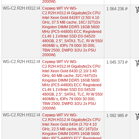
корпус
2000W)
2U
WG-C2.R2H.H312.I4
Сервер WIT VV WG-
1 064 236 ₽
2x
C2.R2H.H312.I4 Gigabyte(2x CPU
CPU
Intel Xeon Gold 6426Y (2.50/ 4.10
GHz, 37.5 MB cache, 16С/ 32T)/2x
Серверы
Kingston DIMM DDR5 16GB 5600
Supermicro
MHz (PC5-44800) ECC Registered
корпус
CL46 1.1V/Intel SSD D3-S4520
Tower
480GB, 2.5", SATA3, TLC, R/ W 550/
2x
460MB/ s, IOPs 79 000/ 30 000,
CPU
TBW 2500, DWPD 3/2U 2x PSU
2000W)
Серверы
WG-C2.R2H.H312.I4
Сервер WIT VV WG-
1 045 373 ₽
ASUS
C2.R2H.H312.I4 Gigabyte(2x CPU
на
Intel Xeon Gold 6430 (2.10/ 3.40
Intel
GHz, 60 MB cache, 32С/ 64T)/2x
Xeon
E-
Kingston DIMM DDR5 16GB 5600
2300
MHz (PC5-44800) ECC Registered
CL46 1.1V/Intel SSD D3-S4520
480GB, 2.5", SATA3, TLC, R/ W 550/
Серверы
460MB/ s, IOPs 79 000/ 30 000,
Intel
TBW 2500, DWPD 3/2U 2x PSU
корпус
2000W)
1U
2x
WG-C2.R2H.H312.I4
Сервер WIT VV WG-
1 092 985 ₽
CPU
C2.R2H.H312.I4 Gigabyte(2x CPU
Intel Xeon Gold 6434 (3.70/ 4.10
GHz, 22.5 MB cache, 8С/ 16T)/2x
Серверы
Intel
Kingston DIMM DDR5 16GB 5600
корпус
MHz (PC5-44800) ECC Registered