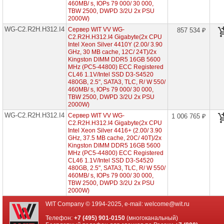
(2x
460MB/ s, IOPs 79 000/ 30 000,
Intel
TBW 2500, DWPD 3/2U 2x PSU
Xeon
2000W)
Scalable
4th
WG-C2.R2H.H312.I4
Сервер WIT VV WG-
857 534 ₽
1U
C2.R2H.H312.I4 Gigabyte(2x CPU
12x
Intel Xeon Silver 4410Y (2.00/ 3.90
HDD
GHz, 30 MB cache, 12С/ 24T)/2x
2"5)
Kingston DIMM DDR5 16GB 5600
MHz (PC5-44800) ECC Registered
WA-
CL46 1.1V/Intel SSD D3-S4520
C2.R1H.H224-
480GB, 2.5", SATA3, TLC, R/ W 550/
I4
460MB/ s, IOPs 79 000/ 30 000,
(2x
TBW 2500, DWPD 3/2U 2x PSU
Intel
2000W)
Xeon
Scalable
WG-C2.R2H.H312.I4
Сервер WIT VV WG-
1 006 765 ₽
4th
C2.R2H.H312.I4 Gigabyte(2x CPU
1U
Intel Xeon Silver 4416+ (2.00/ 3.90
24x
GHz, 37.5 MB cache, 20С/ 40T)/2x
HDD
Kingston DIMM DDR5 16GB 5600
2"5)
MHz (PC5-44800) ECC Registered
CL46 1.1V/Intel SSD D3-S4520
WG-
C2.R1H.H304.I4
480GB, 2.5", SATA3, TLC, R/ W 550/
(2x
460MB/ s, IOPs 79 000/ 30 000,
Intel
TBW 2500, DWPD 3/2U 2x PSU
Xeon
2000W)
Scalable
4th
WIT Company © 1994-2025, e-mail:
welcome@wit.ru
1U
4x
Телефон:
+7 (495) 901-0150
(многоканальный)