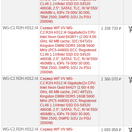
2U
CL46 1.1V/Intel SSD D3-S4520
2x
480GB, 2.5", SATA3, TLC, R/ W 550/
CPU
460MB/ s, IOPs 79 000/ 30 000,
TBW 2500, DWPD 3/2U 2x PSU
2000W)
Серверы
Intel
WG-C2.R2H.H312.I4
Сервер WIT VV WG-
1 158 733 ₽
корпус
C2.R2H.H312.I4 Gigabyte(2x CPU
Tower
Intel Xeon Gold 6438Y+ (2.00/ 4.00
1x
GHz, 60 MB cache, 32С/ 64T)/2x
CPU
Kingston DIMM DDR5 16GB 5600
MHz (PC5-44800) ECC Registered
Многодисковые
CL46 1.1V/Intel SSD D3-S4520
системы
480GB, 2.5", SATA3, TLC, R/ W 550/
хранения
460MB/ s, IOPs 79 000/ 30 000,
TBW 2500, DWPD 3/2U 2x PSU
2000W)
Графические
станции
WG-C2.R2H.H312.I4
Сервер WIT VV WG-
1 366 070 ₽
C2.R2H.H312.I4 Gigabyte(2x CPU
Intel Xeon Gold 6442Y (2.60/ 4.00
4-
GHz, 60 MB cache, 24С/ 48T)/2x
процессорные
серверные
Kingston DIMM DDR5 16GB 5600
системы
MHz (PC5-44800) ECC Registered
CL46 1.1V/Intel SSD D3-S4520
480GB, 2.5", SATA3, TLC, R/ W 550/
Серверы
460MB/ s, IOPs 79 000/ 30 000,
на
TBW 2500, DWPD 3/2U 2x PSU
Intel
2000W)
Xeon
Scalable
WG-C2.R2H.H312.I4
Сервер WIT VV WG-
1 693 959 ₽