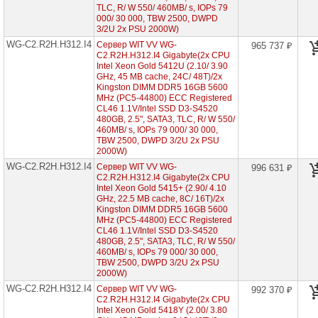
7003
TLC, R/ W 550/ 460MB/ s, IOPs 79
000/ 30 000, TBW 2500, DWPD
Серверы
3/2U 2x PSU 2000W)
Gigabyte
WG-C2.R2H.H312.I4
Сервер WIT VV WG-
965 737 ₽
на
C2.R2H.H312.I4 Gigabyte(2x CPU
AMD
Intel Xeon Gold 5412U (2.10/ 3.90
EPYC
7002/
GHz, 45 MB cache, 24С/ 48T)/2x
7003
Kingston DIMM DDR5 16GB 5600
MHz (PC5-44800) ECC Registered
CL46 1.1V/Intel SSD D3-S4520
Серверы
480GB, 2.5", SATA3, TLC, R/ W 550/
Gigabyte
460MB/ s, IOPs 79 000/ 30 000,
на
TBW 2500, DWPD 3/2U 2x PSU
Intel
2000W)
Xeon
Scalable
WG-C2.R2H.H312.I4
Сервер WIT VV WG-
996 631 ₽
2/3
C2.R2H.H312.I4 Gigabyte(2x CPU
Gen
Intel Xeon Gold 5415+ (2.90/ 4.10
GHz, 22.5 MB cache, 8С/ 16T)/2x
Серверы
Kingston DIMM DDR5 16GB 5600
ASUS
MHz (PC5-44800) ECC Registered
на
CL46 1.1V/Intel SSD D3-S4520
AMD
480GB, 2.5", SATA3, TLC, R/ W 550/
EPYC
460MB/ s, IOPs 79 000/ 30 000,
7002/
TBW 2500, DWPD 3/2U 2x PSU
7003
2000W)
WG-C2.R2H.H312.I4
Сервер WIT VV WG-
992 370 ₽
Серверы
C2.R2H.H312.I4 Gigabyte(2x CPU
ASUS
Intel Xeon Gold 5418Y (2.00/ 3.80
на