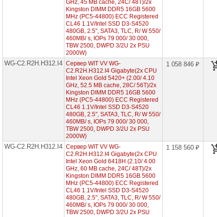
GHz, 45 MB cache, 24С/ 48T)/2x
Intel
Kingston DIMM DDR5 16GB 5600
Xeon
MHz (PC5-44800) ECC Registered
Scalable
CL46 1.1V/Intel SSD D3-S4520
2/3
480GB, 2.5", SATA3, TLC, R/ W 550/
Gen
460MB/ s, IOPs 79 000/ 30 000,
TBW 2500, DWPD 3/2U 2x PSU
Серверы
2000W)
Supermicro
WG-C2.R2H.H312.I4
в
Сервер WIT VV WG-
1 058 846 ₽
корпусе
C2.R2H.H312.I4 Gigabyte(2x CPU
1U
Intel Xeon Gold 5420+ (2.00/ 4.10
GHz, 52.5 MB cache, 28С/ 56T)/2x
Kingston DIMM DDR5 16GB 5600
Серверы
MHz (PC5-44800) ECC Registered
Supermicro
CL46 1.1V/Intel SSD D3-S4520
в
480GB, 2.5", SATA3, TLC, R/ W 550/
корпусе
2U
460MB/ s, IOPs 79 000/ 30 000,
1x
TBW 2500, DWPD 3/2U 2x PSU
CPU
2000W)
WG-C2.R2H.H312.I4
Сервер WIT VV WG-
1 158 560 ₽
Серверы
C2.R2H.H312.I4 Gigabyte(2x CPU
Supermicro
Intel Xeon Gold 6418H (2.10/ 4.00
корпус
GHz, 60 MB cache, 24С/ 48T)/2x
1U
Kingston DIMM DDR5 16GB 5600
2x
MHz (PC5-44800) ECC Registered
CPU
CL46 1.1V/Intel SSD D3-S4520
480GB, 2.5", SATA3, TLC, R/ W 550/
Серверы
460MB/ s, IOPs 79 000/ 30 000,
Supermicro
TBW 2500, DWPD 3/2U 2x PSU