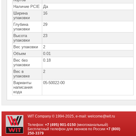
сетевое
оборудование
Наличие PCIE
Да
Ширина
16
СХД
упаковки
-
Глубина
29
системы
упаковки
хранения
данных
Высота
23
упаковки
Компоненты
Вес упаковки
2
компьютеров
Объем
0.01
Вес без
0.18
Компоненты
серверов
упаковки
Вес в
2
Серверные
упаковке
платформы
Варианты
05-50022-00
написания
Серверные
кода
материнские
платы
Серверные
корпуса
WIT Company © 1994-2025, e-mail:
welcome@wit.ru
Телефон:
+7 (495) 901-0150
(многоканальный)
Серверные
Бесплатный телефон для звонков по России
+7 (800)
процессоры
250-3379