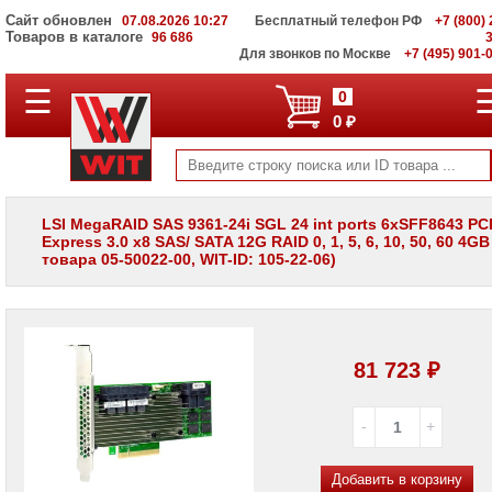
Сайт обновлен
07.08.2026 10:27
Бесплатный телефон РФ
+7 (800) 
Товаров в каталоге
96 686
Для звонков по Москве
+7 (495) 901-
☰
ПОЛНЫЙ
0
КАТАЛОГ
0 ₽
WIT
Корпоративные
серверы
WIT
VV
LSI MegaRAID SAS 9361-24i SGL 24 int ports 6xSFF8643 PC
Express 3.0 x8 SAS/ SATA 12G RAID 0, 1, 5, 6, 10, 50, 60 4GB
Системы
товара 05-50022-00, WIT-ID: 105-22-06)
хранения
данных
WIT
VI
Мониторы
81 723 ₽
и
LCD
панели
Проекторы
и
лампы
Добавить в корзину
для