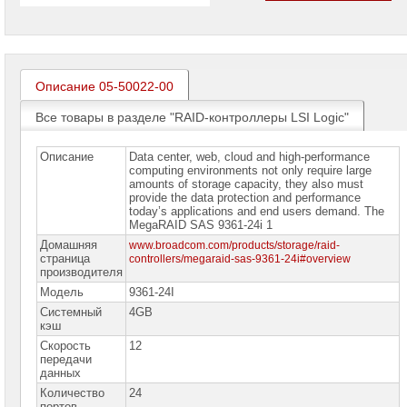
проекторов
Ноутбуки
Brand
Name
Описание 05-50022-00
Моноблоки
Brand
Все товары в разделе "RAID-контроллеры LSI Logic"
Name
Описание
Data center, web, cloud and high-performance
Компьютеры
computing environments not only require large
Brand
amounts of storage capacity, they also must
Name
provide the data protection and performance
today’s applications and end users demand. The
Принтеры
MegaRAID SAS 9361-24i 1
плоттеры
Домашняя
www.broadcom.com/products/storage/raid-
МФУ
страница
controllers/megaraid-sas-9361-24i#overview
производителя
Серверы
Модель
9361-24I
Brand
Name
Системный
4GB
кэш
Пассивное
Скорость
12
сетевое
передачи
оборудование
данных
Количество
24
Активное
портов