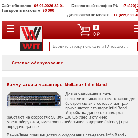
Сайт обновлен
06.08.2026 22:01
Бесплатный телефон РФ
+7 (800) 
Товаров в каталоге
96 686
Для звонков по Москве
+7 (495) 901-
Оборудование
☰
0
InfiniBand
0 ₽
Коммутаторы
Cisco
Модульные
коммутаторы
Сетевое оборудование
Коммутаторы
Cisco
NEXUS
Коммутаторы и адаптеры Mellanox InfiniBand
Маршрутизаторы
Для объединения в сеть
Cisco
вычислительных систем, а также для
быстрой связи в сетевых центрах
Межсетевые
применяется стандарт InfiniBand.
экраны
Устройства данного стандарта
Cisco
работают на скоростях 56 или 100 Gbit/sec и отлично
масштабируются, имея очень небольшие задержки (latency) при
Cisco
передаче данных.
IP-
Важнейшее преимущество оборудования стандарта InfiniBand -
телефония