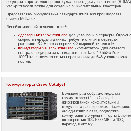
поддержка протоколов прямого удаленного доступа к памяти (RDMA)
что критически важно для создания вычислительных кластеров.
Беспроводные
решения
Представляем оборудование стандарта InfiniBand производства
Cisco
фирмы Mellanox.
Линейка моделей включает в себя
Гарантия
на
для установки в серверы. Огромн
Адаптеры Mellanox InfiniBand
оборудование
скорость передачи данных требует наличия в серверах
Cisco
разъемов PCI Express версии 3.0 шириной x8 или x16,
- коммутаторы для сетевого
Коммутаторы Mellanox InfiniBand
центра с поддержкой стандартов InfiniBand 40/56Gbit/s и
100Gbit/s с возможностью наращивания до 648 управляемых
портов.
Владимир
Комен
Коммутаторы Cisco Catalyst
Mobile:
+7
Большое разнообразие моделей
(985)
коммутаторов Cisco Catalyst
768-
8583
фиксированной конфигурации и
модульных расширяемых. Возможнос
объединения в стэк, поддержка
Telegram:
коммутации 3го уровня. Порты Etherne
+7
со скоростью 100/1000 MBit и 10G,
(985)
переход в оптику.
768-
8583