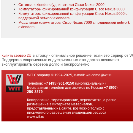
Сетевые extenders (удлинители) Cisco Nexus 2000
Коммутаторы фиксированной конфигурации Cisco Nexus 3000
Коммутаторы фиксированной конфигурации Cisco Nexus 5000 с
поддержкой network extenders
Модульные коммутаторы Cisco Nexus 7000 с поддержкой network
extenders
в стойку - оптимальное решение, если это сервер от W
Купить сервер 2U
Поддержка современных индустриальных стандартов позволяет
эксплуатировать сервера долго и беспроблемно.
WIT Company © 1994-2025, e-mail:
welcome@wit.ru
Телефон:
+7 (495) 901-0150
(многоканальный)
Бесплатный телефон для звонков по России
+7 (800)
250-3379
Копирование, тиражирование, перепечатка, а равно
размещение в интернете материалов,
представленных на сайте, возможно только с
письменного разрешения владельцев ресурса
www.wit.ru