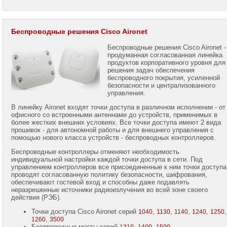
Беспроводные решения Cisco Aironet
Беспроводные решения Cisco Aironet -
продуманная согласованная линейка
продуктов корпоративного уровня для
решения задач обеспечения
беспроводного покрытия, усиленной
безопасности и централизованного
управления.
В линейку Aironet входят точки доступа в различном исполнении - от
офисного со встроенными антеннами до устройств, применимых в
более жестких внешних условиях. Все точки доступа имеют 2 вида
прошивок - для автономной работы и для внешнего управления с
помощью нового класса устройств - беспроводных контроллеров.
Беспроводные контроллеры отменяют необходимость
индивидуальной настройки каждой точки доступа в сети. Под
управлением контроллеров все присоединенные к ним точки доступа
проводят согласованную политику безопасности, шифрования,
обеспечивают гостевой вход и способны даже подавлять
неразрешенные источники радиоизлучения во всей зоне своего
действия (РЭБ).
Точки доступа Cisco Aironet серий
,
,
,
,
,
1040
1130
1140
1240
1250
,
1260
3500
Беспроводные мосты серий
,
,