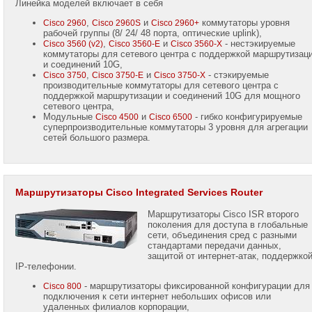
Линейка моделей включает в себя
WhatsApp:
,
и
коммутаторы уровня
Cisco 2960
Cisco 2960S
Cisco 2960+
+7
рабочей группы (8/ 24/ 48 порта, оптические uplink),
(985)
,
и
- нестэкируемые
Cisco 3560 (v2)
Cisco 3560-E
Cisco 3560-X
768-
коммутаторы для сетевого центра с поддержкой маршрутизац
8583
и соединений 10G,
,
и
- стэкируемые
Cisco 3750
Cisco 3750-E
Cisco 3750-X
производительные коммутаторы для сетевого центра с
Viber:
поддержкой маршрутизации и соединений 10G для мощного
+7
(985)
сетевого центра,
768-
Модульные
и
- гибко конфигурируемые
Cisco 4500
Cisco 6500
8583
суперпроизводительные коммутаторы 3 уровня для агрегации
сетей большого размера.
Александр
Крюков
Mobile:
+7
Маршрутизаторы Cisco Integrated Services Router
(916)
158-
0005
Маршрутизаторы Cisco ISR второго
поколения для доступа в глобальные
сети, объединения сред с разными
Telegram:
стандартами передачи данных,
+7
защитой от интернет-атак, поддержко
(916)
IP-телефонии.
158-
0005
- маршрутизаторы фиксированной конфигурации для
Cisco 800
подключения к сети интернет небольших офисов или
WhatsApp:
удаленных филиалов корпорации,