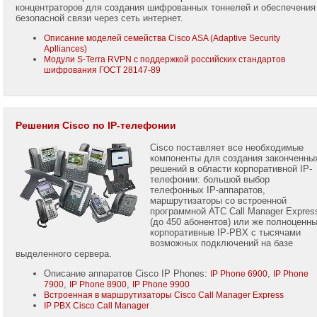
концентраторов для создания шифрованных тоннелей и обеспечения
безопасной связи через сеть интернет.
Описание моделей семейства Cisco ASA (Adaptive Security
Aplliances)
Модули S-Terra RVPN с поддержкой российских стандартов
шифрования ГОСТ 28147-89
Решения Cisco по IP-телефонии
Cisco поставляет все необходимые
компоненты для создания законченны
решений в области корпоративной IP-
телефонии: большой выбор
телефонных IP-аппаратов,
маршрутизаторы со встроенной
программной АТС Call Manager Expres
(до 450 абонентов) или же полноценн
корпоративные IP-PBX с тысячами
возможных подключений на базе
выделенного сервера.
Описание аппаратов Cisco IP Phones:
,
IP Phone 6900
IP Phone
,
,
7900
IP Phone 8900
IP Phone 9900
Встроенная в маршрутизаторы Cisco Call Manager Express
IP PBX Cisco Call Manager