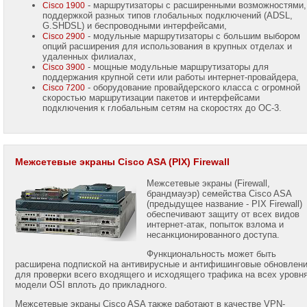
+7
- маршрутизаторы с расширенными возможностями,
Cisco 1900
(916)
поддержкой разных типов глобальных подключений (ADSL,
158-
G.SHDSL) и беспроводными интерфейсами,
0005
- модульные маршрутизаторы с большим выбором
Cisco 2900
опций расширения для использования в крупных отделах и
удаленных филиалах,
- мощные модульные маршрутизаторы для
Cisco 3900
поддержания крупной сети или работы интернет-провайдера,
- оборудование провайдерского класса с огромной
Cisco 7200
скоростью маршрутизации пакетов и интерфейсами
подключения к глобальным сетям на скоростях до OC-3.
Межсетевые экраны Cisco ASA (PIX) Firewall
Межсетевые экраны (Firewall,
брандмауэр) семейства Cisco ASA
(предыдущее название - PIX Firewall)
обеспечивают защиту от всех видов
интернет-атак, попыток взлома и
несанкционированного доступа.
Функциональность может быть
расширена подпиской на антивирусные и антифишинговые обновлен
для проверки всего входящего и исходящего трафика на всех уровн
модели OSI вплоть до прикладного.
Межсетевые экраны Cisco ASA также работают в качестве VPN-