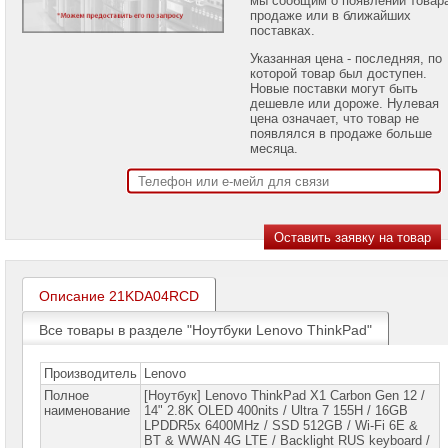
проекторов
продаже или в ближайших
поставках.
Ноутбуки
Указанная цена - последняя, по
Brand
которой товар был доступен.
Name
Новые поставки могут быть
дешевле или дороже. Нулевая
Ноутбуки
цена означает, что товар не
Apple
появлялся в продаже больше
месяца.
Ноутбуки
Microsoft
Ноутбуки
Hiper
Ноутбуки
MSI
Описание 21KDA04RCD
Ноутбуки
Все товары в разделе "Ноутбуки Lenovo ThinkPad"
Acer
Ноутбуки
Производитель
Lenovo
Asus
Полное
[Ноутбук] Lenovo ThinkPad X1 Carbon Gen 12 /
наименование
14" 2.8K OLED 400nits / Ultra 7 155H / 16GB
Ноутбуки
LPDDR5x 6400MHz / SSD 512GB / Wi-Fi 6E &
Dell
BT & WWAN 4G LTE / Backlight RUS keyboard /