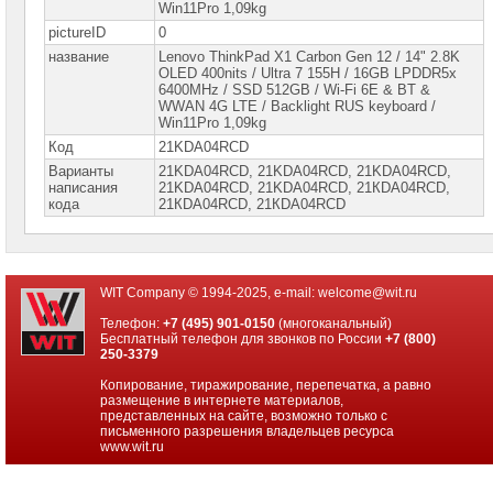
Win11Pro 1,09kg
Ноутбуки
pictureID
0
HP
название
Lenovo ThinkPad X1 Carbon Gen 12 / 14" 2.8K
OLED 400nits / Ultra 7 155H / 16GB LPDDR5x
Ноутбуки
6400MHz / SSD 512GB / Wi-Fi 6E & BT &
Huawei
WWAN 4G LTE / Backlight RUS keyboard /
Win11Pro 1,09kg
Ноутбуки
Код
21KDA04RCD
Lenovo
Варианты
21KDA04RCD, 21KDA04RCD, 21KDА04RCD,
Планшеты
написания
21KDА04RСD, 21KDА04RСD, 21КDА04RСD,
Lenovo
кода
21КDА04RСD, 21КDА04RСD
Ноутбуки
Lenovo
IdeaPad
Ноутбуки
WIT Company © 1994-2025, e-mail:
welcome@wit.ru
Lenovo
Xiaoxin
Телефон:
+7 (495) 901-0150
(многоканальный)
Бесплатный телефон для звонков по России
+7 (800)
Ноутбуки
250-3379
Lenovo
Legion
Копирование, тиражирование, перепечатка, а равно
размещение в интернете материалов,
Ноутбуки
представленных на сайте, возможно только с
Lenovo
письменного разрешения владельцев ресурса
ThinkPad
www.wit.ru
►
Ноутбуки