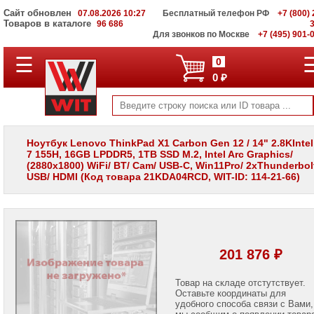
Сайт обновлен
07.08.2026 10:27
Бесплатный телефон РФ
+7 (800) 
Товаров в каталоге
96 686
Для звонков по Москве
+7 (495) 901-
☰
ПОЛНЫЙ
0
КАТАЛОГ
0 ₽
WIT
Корпоративные
серверы
WIT
VV
Ноутбук Lenovo ThinkPad X1 Carbon Gen 12 / 14" 2.8KIntel 
7 155H, 16GB LPDDR5, 1TB SSD M.2, Intel Arc Graphics/
Системы
(2880x1800) WiFi/ BT/ Cam/ USB-C, Win11Pro/ 2xThunderbolt
хранения
USB/ HDMI (Код товара 21KDA04RCD, WIT-ID: 114-21-66)
данных
WIT
VI
Мониторы
и
LCD
201 876 ₽
панели
Проекторы
Товар на складе отстутствует.
и
Оставьте координаты для
лампы
удобного способа связи с Вами,
для
мы сообщим о появлении товар