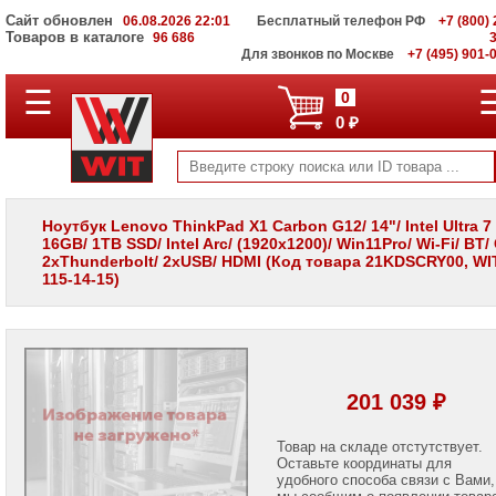
Сайт обновлен
06.08.2026 22:01
Бесплатный телефон РФ
+7 (800) 
Товаров в каталоге
96 686
Для звонков по Москве
+7 (495) 901-
☰
ПОЛНЫЙ
0
КАТАЛОГ
0 ₽
WIT
Корпоративные
серверы
WIT
VV
Ноутбук Lenovo ThinkPad X1 Carbon G12/ 14"/ Intel Ultra 7
16GB/ 1TB SSD/ Intel Arc/ (1920x1200)/ Win11Pro/ Wi-Fi/ BT/
Системы
2xThunderbolt/ 2xUSB/ HDMI (Код товара 21KDSCRY00, WIT
хранения
115-14-15)
данных
WIT
VI
Мониторы
и
LCD
201 039 ₽
панели
Проекторы
Товар на складе отстутствует.
и
Оставьте координаты для
лампы
удобного способа связи с Вами,
для
мы сообщим о появлении товар