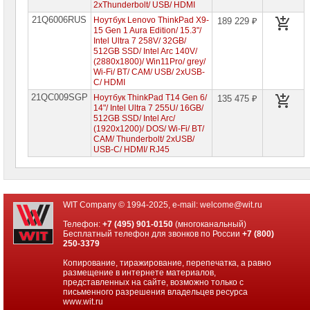
2xThunderbolt/ USB/ HDMI
21Q6006RUS
Ноутбук Lenovo ThinkPad X9-
189 229 ₽
15 Gen 1 Aura Edition/ 15.3"/
Intel Ultra 7 258V/ 32GB/
512GB SSD/ Intel Arc 140V/
(2880x1800)/ Win11Pro/ grey/
Wi-Fi/ BT/ CAM/ USB/ 2xUSB-
C/ HDMI
21QC009SGP
Ноутбук ThinkPad T14 Gen 6/
135 475 ₽
14"/ Intel Ultra 7 255U/ 16GB/
512GB SSD/ Intel Arc/
(1920x1200)/ DOS/ Wi-Fi/ BT/
CAM/ Thunderbolt/ 2xUSB/
USB-C/ HDMI/ RJ45
WIT Company © 1994-2025, e-mail:
welcome@wit.ru
Телефон:
+7 (495) 901-0150
(многоканальный)
Бесплатный телефон для звонков по России
+7 (800)
250-3379
Копирование, тиражирование, перепечатка, а равно
размещение в интернете материалов,
представленных на сайте, возможно только с
письменного разрешения владельцев ресурса
www.wit.ru