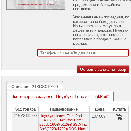
проекторов
продаже или в ближайших
поставках.
Ноутбуки
Указанная цена - последняя, по
Brand
которой товар был доступен.
Name
Новые поставки могут быть
дешевле или дороже. Нулевая
Ноутбуки
цена означает, что товар не
Apple
появлялся в продаже больше
месяца.
Ноутбуки
Microsoft
Ноутбуки
Hiper
Ноутбуки
MSI
Описание 21KDSCRY00
Ноутбуки
Все товары в разделе "Ноутбуки Lenovo ThinkPad"
Acer
Ноутбуки
Код товара
Наименование
Цена
Купить
Asus
21SYS6D200
Ноутбук Lenovo ThinkPad
107 069 ₽
E14 G7 IAL/ 14"/ Intel Ultra 5
Ноутбуки
225U/ 16GB/ 512GB SSD/ Intel
Dell
Arc/ (1920х1200)/ DOS/ black/