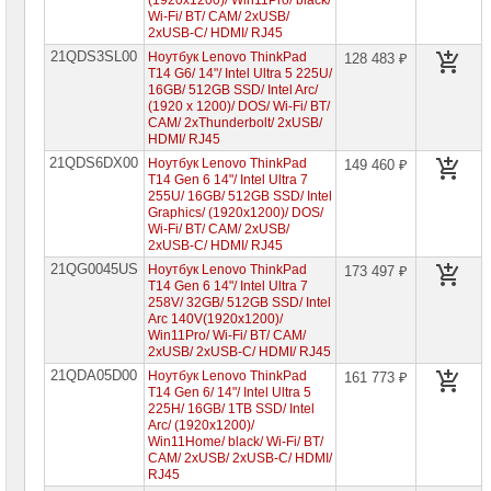
(1920x1200)/ Win11Pro/ black/
Wi-Fi/ BT/ CAM/ 2xUSB/
Компоненты
2xUSB-C/ HDMI/ RJ45
серверов
21QDS3SL00
Ноутбук Lenovo ThinkPad
128 483 ₽
T14 G6/ 14"/ Intel Ultra 5 225U/
Источники
16GB/ 512GB SSD/ Intel Arc/
бесперебойного
(1920 x 1200)/ DOS/ Wi-Fi/ BT/
питания
CAM/ 2xThunderbolt/ 2xUSB/
HDMI/ RJ45
Российское
21QDS6DX00
Ноутбук Lenovo ThinkPad
149 460 ₽
ПО
T14 Gen 6 14"/ Intel Ultra 7
255U/ 16GB/ 512GB SSD/ Intel
Программное
Graphics/ (1920x1200)/ DOS/
обеспечение
Wi-Fi/ BT/ CAM/ 2xUSB/
2xUSB-C/ HDMI/ RJ45
Термошкафы
21QG0045US
Ноутбук Lenovo ThinkPad
173 497 ₽
IP
T14 Gen 6 14"/ Intel Ultra 7
PROM
258V/ 32GB/ 512GB SSD/ Intel
Arc 140V(1920x1200)/
Win11Pro/ Wi-Fi/ BT/ CAM/
Специальные
2xUSB/ 2xUSB-C/ HDMI/ RJ45
цены
21QDA05D00
Ноутбук Lenovo ThinkPad
161 773 ₽
T14 Gen 6/ 14"/ Intel Ultra 5
225H/ 16GB/ 1TB SSD/ Intel
Arc/ (1920x1200)/
Win11Home/ black/ Wi-Fi/ BT/
CAM/ 2xUSB/ 2xUSB-C/ HDMI/
RJ45