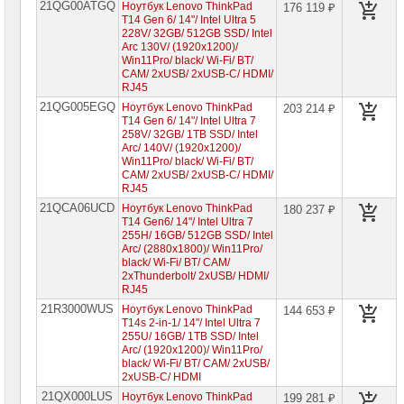
21QG00ATGQ
Ноутбук Lenovo ThinkPad
176 119 ₽
T14 Gen 6/ 14"/ Intel Ultra 5
228V/ 32GB/ 512GB SSD/ Intel
Arc 130V/ (1920x1200)/
Win11Pro/ black/ Wi-Fi/ BT/
CAM/ 2xUSB/ 2xUSB-C/ HDMI/
RJ45
21QG005EGQ
Ноутбук Lenovo ThinkPad
203 214 ₽
T14 Gen 6/ 14"/ Intel Ultra 7
258V/ 32GB/ 1TB SSD/ Intel
Arc/ 140V/ (1920x1200)/
Win11Pro/ black/ Wi-Fi/ BT/
CAM/ 2xUSB/ 2xUSB-C/ HDMI/
RJ45
21QCA06UCD
Ноутбук Lenovo ThinkPad
180 237 ₽
T14 Gen6/ 14"/ Intel Ultra 7
255H/ 16GB/ 512GB SSD/ Intel
Arc/ (2880x1800)/ Win11Pro/
black/ Wi-Fi/ BT/ CAM/
2xThunderbolt/ 2xUSB/ HDMI/
RJ45
21R3000WUS
Ноутбук Lenovo ThinkPad
144 653 ₽
T14s 2-in-1/ 14"/ Intel Ultra 7
255U/ 16GB/ 1TB SSD/ Intel
Arc/ (1920x1200)/ Win11Pro/
black/ Wi-Fi/ BT/ CAM/ 2xUSB/
2xUSB-C/ HDMI
21QX000LUS
Ноутбук Lenovo ThinkPad
199 281 ₽