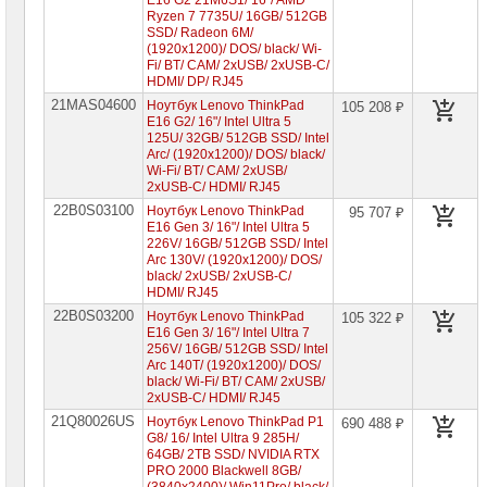
E16 G2 21M6S1/ 16"/ AMD
Lenovo
Ryzen 7 7735U/ 16GB/ 512GB
ThinkBook
SSD/ Radeon 6M/
(1920x1200)/ DOS/ black/ Wi-
Ноутбуки
Fi/ BT/ CAM/ 2xUSB/ 2xUSB-C/
Lenovo
HDMI/ DP/ RJ45
LOQ
21MAS04600
Ноутбук Lenovo ThinkPad
105 208 ₽
Ноутбуки
E16 G2/ 16"/ Intel Ultra 5
Lenovo
125U/ 32GB/ 512GB SSD/ Intel
Gaming
Arc/ (1920x1200)/ DOS/ black/
Wi-Fi/ BT/ CAM/ 2xUSB/
Ноутбуки
2xUSB-C/ HDMI/ RJ45
Lenovo
22B0S03100
Yoga
Ноутбук Lenovo ThinkPad
95 707 ₽
E16 Gen 3/ 16"/ Intel Ultra 5
Ноутбуки
226V/ 16GB/ 512GB SSD/ Intel
Lenovo
Arc 130V/ (1920x1200)/ DOS/
V
black/ 2xUSB/ 2xUSB-C/
HDMI/ RJ45
Ноутбуки
22B0S03200
Ноутбук Lenovo ThinkPad
105 322 ₽
Samsung
E16 Gen 3/ 16"/ Intel Ultra 7
256V/ 16GB/ 512GB SSD/ Intel
Arc 140T/ (1920x1200)/ DOS/
Ноутбуки
Gigabyte
black/ Wi-Fi/ BT/ CAM/ 2xUSB/
2xUSB-C/ HDMI/ RJ45
21Q80026US
Моноблоки
Ноутбук Lenovo ThinkPad P1
690 488 ₽
Brand
G8/ 16/ Intel Ultra 9 285H/
Name
64GB/ 2TB SSD/ NVIDIA RTX
PRO 2000 Blackwell 8GB/