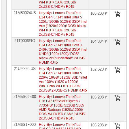
Wi-Fi/ BT/ CAM/ 2xUSB/
Ноутбуки
2xUSB-C/ HDMI/ RJ45
HP
21M80024US
Ноутбук Lenovo ThinkPad
105 208 ₽
E14 Gen 6/ 14"/ Intel Ultra 5
Ноутбуки
125U/ 16GB/ 512GB SSD/ Intel
Huawei
Arc/ (1920x1200)/ DOS/ black/
Wi-Fi/ BT/ CAM/ 2xUSB/
2xUSB-C/ HDMI/ RJ45
Ноутбуки
Lenovo
21T9006FIG
Ноутбук Lenovo ThinkPad
104 884 ₽
E14 Gen 7/ 14"/ Intel Core 7
Планшеты
240H/ 16GB/ 512GB SSD/ Intel
Lenovo
UHD/ (1920x1200)/ DOS/
black/ 2xThunderbolt/ 2xUSB/
Ноутбуки
HDMI/ RJ45
Lenovo
IdeaPad
21U2002LUS
Ноутбук Lenovo ThinkPad
152 520 ₽
E14 Gen 7/ 14"/ Intel Ultra 5
Ноутбуки
226V/ 16GB/ 512GB SSD/ Intel
Lenovo
Arc 130V/ (1920 x 1200)/
Xiaoxin
Win11Pro/ Wi-Fi/ BT/ CAM/
2xUSB/ 2xUSB-C/ HDMI/ RJ45
Ноутбуки
Lenovo
21M5S09E00
Ноутбук Lenovo ThinkPad
105 208 ₽
Legion
E16 G1/ 16"/ AMD Ryzen 7
7735HS/ 16GB/ 512GB SSD/
Ноутбуки
AMD Radeon/ (1920x1200)/
Lenovo
DOS/ Wi-Fi/ BT/ CAM/ 2xUSB/
ThinkPad
2xUSB-C/ HDMI/ RJ45
►
21M6S1F000
Ноутбук Lenovo ThinkPad
105 208 ₽
Ноутбуки