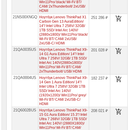
Win11Pro/ black/ Wi-Fi/ BT/
CAM/ 2xThunderbolt/ 2xUSB/
HDMI
21NS00XNGQ
Ноутбук Lenovo ThinkPad X1
251 286 ₽
Carbon Gen 13 AuraEdition/
14"/ Intel Ultra 7 258V/ 32GB/
1TB SSD/ Intel Arc 140V/
(2880x1800)/ Win11Pro/ black/
Wi-Fi/ BT/ CAM/ 2xUSB/
2xUSB-C/ HDMI
21QA0035US
Ноутбук Lenovo ThinkPad X9-
201 028 ₽
14 G1 Aura Edition/ 14"/ Intel
Ultra 7 258V/ 32GB/ 1TB SSD/
Intel Arc 140V(2880x1800)/
Win11Pro/ Wi-Fi/ BT/ CAM/
2xThunderbolt/ USB/ HDMI
21QA0004US
Ноутбук Lenovo ThinkPad X9-
182 237 ₽
14 Gen 1 Aura Edition/ 14"/
Intel Ultra 7 258V/ 32GB/ 1TB
SSD/ Intel Arc 140V/
(1920x1200)/ Win11Pro/ grey/
Wi-Fi/ BT/ CAM/ 2xUSB-C/
HDMI
21Q6002BUS
Ноутбук Lenovo ThinkPad X9-
208 021 ₽
15 G1 Aura Edition/ 15.3"/ Intel
Ultra 7 268V/ 32GB/ 1TB SSD/
Intel Arc 140V/ (2880X1800)/
Win11Pro/ Wi-Fi/ BT/ CAM/