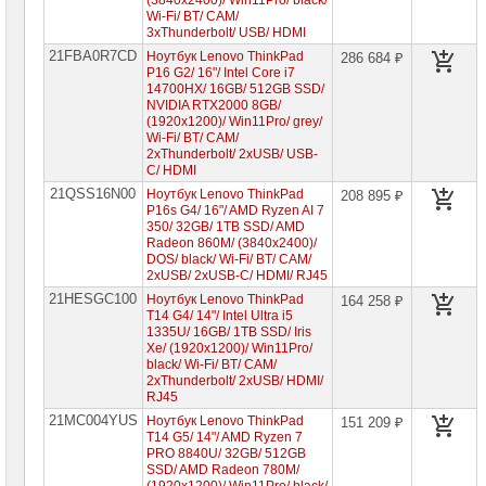
(3840x2400)/ Win11Pro/ black/
Компьютеры
Wi-Fi/ BT/ CAM/
Brand
3xThunderbolt/ USB/ HDMI
Name
21FBA0R7CD
Ноутбук Lenovo ThinkPad
286 684 ₽
P16 G2/ 16"/ Intel Core i7
Принтеры
14700HX/ 16GB/ 512GB SSD/
плоттеры
NVIDIA RTX2000 8GB/
МФУ
(1920x1200)/ Win11Pro/ grey/
Wi-Fi/ BT/ CAM/
Серверы
2xThunderbolt/ 2xUSB/ USB-
Brand
C/ HDMI
Name
21QSS16N00
Ноутбук Lenovo ThinkPad
208 895 ₽
P16s G4/ 16"/ AMD Ryzen AI 7
Пассивное
350/ 32GB/ 1TB SSD/ AMD
сетевое
Radeon 860M/ (3840x2400)/
оборудование
DOS/ black/ Wi-Fi/ BT/ CAM/
2xUSB/ 2xUSB-C/ HDMI/ RJ45
Активное
21HESGC100
Ноутбук Lenovo ThinkPad
164 258 ₽
сетевое
T14 G4/ 14"/ Intel Ultra i5
оборудование
1335U/ 16GB/ 1TB SSD/ Iris
Xe/ (1920x1200)/ Win11Pro/
СХД
black/ Wi-Fi/ BT/ CAM/
-
2xThunderbolt/ 2xUSB/ HDMI/
системы
RJ45
хранения
данных
21MC004YUS
Ноутбук Lenovo ThinkPad
151 209 ₽
T14 G5/ 14"/ AMD Ryzen 7
PRO 8840U/ 32GB/ 512GB
Компоненты
SSD/ AMD Radeon 780M/
компьютеров