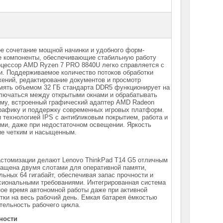
е сочетание мощной начинки и удобного форм-
е компоненты, обеспечивающие стабильную работу
оцессор AMD Ryzen 7 PRO 8840U легко справляется с
и. Поддерживаемое количество потоков обработки
ений, редактирование документов и просмотр
мять объемом 32 ГБ стандарта DDR5 функционирует на
ключаться между открытыми окнами и обрабатывать
ому, встроенный графический адаптер AMD Radeon
графику и поддержку современных игровых платформ.
технологией IPS с антибликовым покрытием, работа и
ми, даже при недостаточном освещении. Яркость
ние четким и насыщенным.
астомизации делают Lenovo ThinkPad T14 G5 отличным
ащена двумя слотами для оперативной памяти,
ных 64 гигабайт, обеспечивая запас прочности и
сиональными требованиями. Интегрированная система
ое время автономной работы даже при активной
етки на весь рабочий день. Емкая батарея ёмкостью
тельность рабочего цикла.
ности