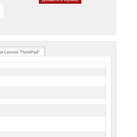
ки Lenovo ThinkPad"