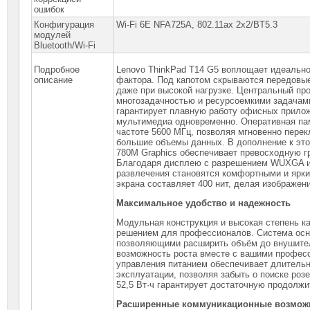
ошибок
Конфигурация
Wi-Fi 6E NFA725A, 802.11ax 2x2/BT5.3
модулей
Bluetooth/Wi-Fi
Подробное
Lenovo ThinkPad T14 G5 воплощает идеально
описание
фактора. Под капотом скрываются передовы
даже при высокой нагрузке. Центральный пр
многозадачностью и ресурсоемкими задачам
гарантирует плавную работу офисных прилож
мультимедиа одновременно. Оперативная па
частоте 5600 МГц, позволяя мгновенно пере
большие объемы данных. В дополнение к эт
780M Graphics обеспечивает превосходную 
Благодаря дисплею с разрешением WUXGA и 
развлечения становятся комфортными и ярки
экрана составляет 400 нит, делая изображе
Максимальное удобство и надежность
Модульная конструкция и высокая степень к
решением для профессионалов. Система осн
позволяющими расширить объём до внушитель
возможность роста вместе с вашими профес
управления питанием обеспечивает длительн
эксплуатации, позволяя забыть о поиске роз
52,5 Вт·ч гарантирует достаточную продолжи
Расширенные коммуникационные возмож