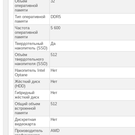
Объём
32
оперативной
памяти
Тип оперативной
DDR5
памяти
Частота
5 600
оперативной
памяти
Твердотельный
Да
накопитель (SSD)
Объём
512
твердотельного
накопителя (SSD)
Накопитель Intel
Нет
Optane
Жёсткий диск
Нет
(HDD)
Гибридный
Нет
жёсткий диск
Общий объем
512
встроенной
памяти
Дискретная
Нет
видеокарта
Производитель
AMD