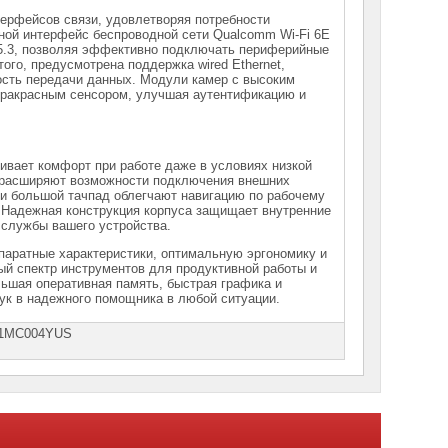
терфейсов связи, удовлетворяя потребности
ной интерфейс беспроводной сети Qualcomm Wi-Fi 6E
 5.3, позволяя эффективно подключать периферийные
ого, предусмотрена поддержка wired Ethernet,
сть передачи данных. Модули камер с высоким
ракрасным сенсором, улучшая аутентификацию и
ивает комфорт при работе даже в условиях низкой
 расширяют возможности подключения внешних
 и большой тачпад облегчают навигацию по рабочему
. Надежная конструкция корпуса защищает внутренние
 службы вашего устройства.
паратные характеристики, оптимальную эргономику и
й спектр инструментов для продуктивной работы и
ьшая оперативная память, быстрая графика и
ук в надежного помощника в любой ситуации.
21МС004YUS