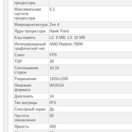
процессора
Максимальная
5.1
частота
процессора
Микроархитектура
Zen 4
Ядро процессора
Hawk Point
Кэш-память
L2: 8 MB; L3: 16 MB
Интегрированный
AMD Radeon 780M
графический чип
Сокет
FP8
TDP
28
Соотношение
16:10
сторон
Разрешение
1920x1200
Название
WUXGA
формата
Диагональ
14
Тип матрицы
IPS
Сенсорный экран
Да
Частота
60
обновления
Яркость
400