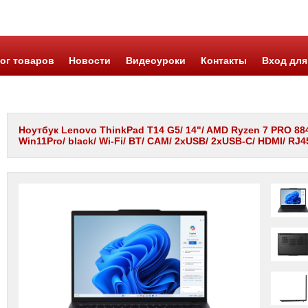
ог товаров
Новости
Видеоуроки
Контакты
Вход для
Ноутбук Lenovo ThinkPad T14 G5/ 14"/ AMD Ryzen 7 PRO 88
Win11Pro/ black/ Wi-Fi/ BT/ CAM/ 2xUSB/ 2xUSB-C/ HDMI/ RJ