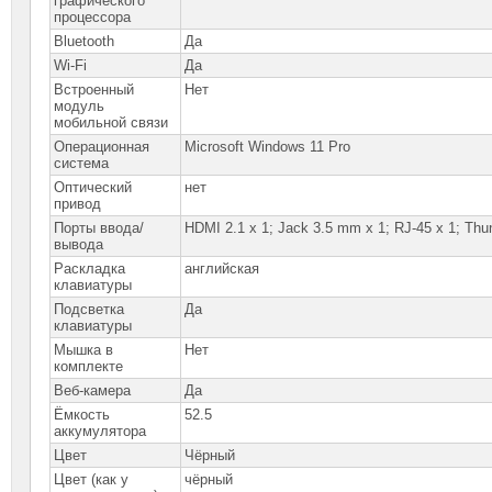
графического
процессора
Bluetooth
Да
Wi-Fi
Да
Встроенный
Нет
модуль
мобильной связи
Операционная
Microsoft Windows 11 Pro
система
Оптический
нет
привод
Порты ввода/
HDMI 2.1 x 1; Jack 3.5 mm x 1; RJ-45 x 1; Thun
вывода
Раскладка
английская
клавиатуры
Подсветка
Да
клавиатуры
Мышка в
Нет
комплекте
Веб-камера
Да
Ёмкость
52.5
аккумулятора
Цвет
Чёрный
Цвет (как у
чёрный