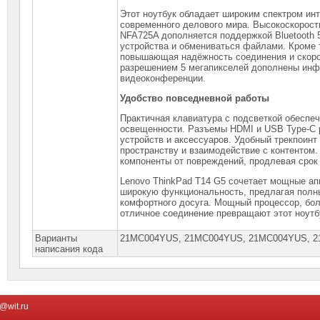
Этот ноутбук обладает широким спектром ин
современного делового мира. Высокоскорост
NFA725A дополняется поддержкой Bluetooth
устройства и обмениваться файлами. Кроме т
повышающая надёжность соединения и скоро
разрешением 5 мегапикселей дополнены инф
видеоконференции.
Удобство повседневной работы
Практичная клавиатура с подсветкой обеспеч
освещенности. Разъемы HDMI и USB Type-C
устройств и аксессуаров. Удобный трекпоинт
пространству и взаимодействие с контентом
компоненты от повреждений, продлевая срок
Lenovo ThinkPad T14 G5 сочетает мощные ап
широкую функциональность, предлагая полны
комфортного досуга. Мощный процессор, бол
отличное соединение превращают этот ноутб
Варианты
21MC004YUS, 21MC004YUS, 21MС004YUS, 
написания кода
@wit.ru