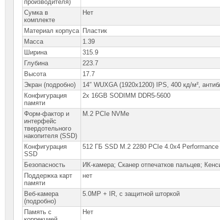
производителя)
Сумка в
Нет
комплекте
Материал корпуса
Пластик
Масса
1.39
Ширина
315.9
Глубина
223.7
Высота
17.7
Экран (подробно)
14″ WUXGA (1920x1200) IPS, 400 кд/м², анти
Конфигурация
2x 16GB SODIMM DDR5-5600
памяти
Форм-фактор и
M.2 PCIe NVMe
интерфейс
твердотельного
накопителя (SSD)
Конфигурация
512 ГБ SSD M.2 2280 PCIe 4.0x4 Performance
SSD
Безопасность
ИК-камера; Сканер отпечатков пальцев; Кенс
Поддержка карт
нет
памяти
Веб-камера
5.0MP + IR, с защитной шторкой
(подробно)
Память с
Нет
коррекцией