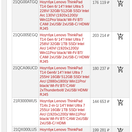
21QG00ATGQ
Ноутбук Lenovo ThinkPad
176 119 ₽
T14 Gen 6/ 14"/ Intel Ultra 5
228V/ 32GB/ 512GB SSD/ Intel
Arc 130V/ (1920x1200)/
Win11Pro/ black/ Wi-Fi/ BT/
CAM/ 2xUSB/ 2xUSB-C/ HDMI/
RJ45
21QG005EGQ
Ноутбук Lenovo ThinkPad
203 214 ₽
T14 Gen 6/ 14"/ Intel Ultra 7
258V/ 32GB/ 1TB SSD/ Intel
Arc/ 140V/ (1920x1200)/
Win11Pro/ black/ Wi-Fi/ BT/
CAM/ 2xUSB/ 2xUSB-C/ HDMI/
RJ45
21QCA06UCD
Ноутбук Lenovo ThinkPad
180 237 ₽
T14 Gen6/ 14"/ Intel Ultra 7
255H/ 16GB/ 512GB SSD/ Intel
Arc/ (2880x1800)/ Win11Pro/
black/ Wi-Fi/ BT/ CAM/
2xThunderbolt/ 2xUSB/ HDMI/
RJ45
21R3000WUS
Ноутбук Lenovo ThinkPad
144 653 ₽
T14s 2-in-1/ 14"/ Intel Ultra 7
255U/ 16GB/ 1TB SSD/ Intel
Arc/ (1920x1200)/ Win11Pro/
black/ Wi-Fi/ BT/ CAM/ 2xUSB/
2xUSB-C/ HDMI
21QX000LUS
Ноутбук Lenovo ThinkPad
199 281 ₽