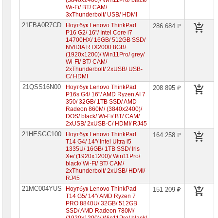
(3840x2400)/ Win11Pro/ black/
Компьютеры
Wi-Fi/ BT/ CAM/
Brand
3xThunderbolt/ USB/ HDMI
Name
21FBA0R7CD
Ноутбук Lenovo ThinkPad
286 684 ₽
P16 G2/ 16"/ Intel Core i7
Принтеры
14700HX/ 16GB/ 512GB SSD/
плоттеры
NVIDIA RTX2000 8GB/
МФУ
(1920x1200)/ Win11Pro/ grey/
Wi-Fi/ BT/ CAM/
Серверы
2xThunderbolt/ 2xUSB/ USB-
Brand
C/ HDMI
Name
21QSS16N00
Ноутбук Lenovo ThinkPad
208 895 ₽
P16s G4/ 16"/ AMD Ryzen AI 7
Пассивное
350/ 32GB/ 1TB SSD/ AMD
сетевое
Radeon 860M/ (3840x2400)/
оборудование
DOS/ black/ Wi-Fi/ BT/ CAM/
2xUSB/ 2xUSB-C/ HDMI/ RJ45
Активное
21HESGC100
Ноутбук Lenovo ThinkPad
164 258 ₽
сетевое
T14 G4/ 14"/ Intel Ultra i5
оборудование
1335U/ 16GB/ 1TB SSD/ Iris
Xe/ (1920x1200)/ Win11Pro/
СХД
black/ Wi-Fi/ BT/ CAM/
-
2xThunderbolt/ 2xUSB/ HDMI/
системы
RJ45
хранения
данных
21MC004YUS
Ноутбук Lenovo ThinkPad
151 209 ₽
T14 G5/ 14"/ AMD Ryzen 7
PRO 8840U/ 32GB/ 512GB
Компоненты
SSD/ AMD Radeon 780M/
компьютеров