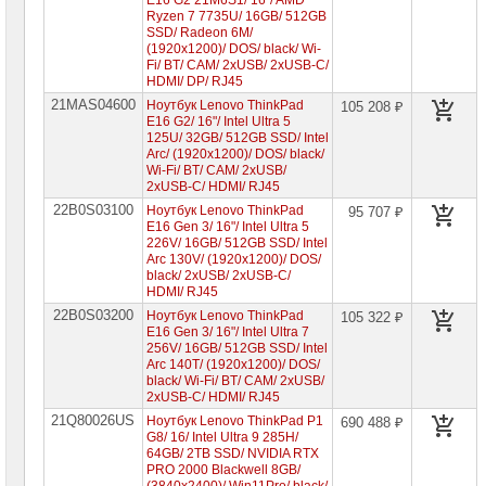
E16 G2 21M6S1/ 16"/ AMD
Lenovo
Ryzen 7 7735U/ 16GB/ 512GB
ThinkBook
SSD/ Radeon 6M/
(1920x1200)/ DOS/ black/ Wi-
Ноутбуки
Fi/ BT/ CAM/ 2xUSB/ 2xUSB-C/
Lenovo
HDMI/ DP/ RJ45
LOQ
21MAS04600
Ноутбук Lenovo ThinkPad
105 208 ₽
Ноутбуки
E16 G2/ 16"/ Intel Ultra 5
Lenovo
125U/ 32GB/ 512GB SSD/ Intel
Gaming
Arc/ (1920x1200)/ DOS/ black/
Wi-Fi/ BT/ CAM/ 2xUSB/
Ноутбуки
2xUSB-C/ HDMI/ RJ45
Lenovo
22B0S03100
Yoga
Ноутбук Lenovo ThinkPad
95 707 ₽
E16 Gen 3/ 16"/ Intel Ultra 5
Ноутбуки
226V/ 16GB/ 512GB SSD/ Intel
Lenovo
Arc 130V/ (1920x1200)/ DOS/
V
black/ 2xUSB/ 2xUSB-C/
HDMI/ RJ45
Ноутбуки
22B0S03200
Ноутбук Lenovo ThinkPad
105 322 ₽
Samsung
E16 Gen 3/ 16"/ Intel Ultra 7
256V/ 16GB/ 512GB SSD/ Intel
Arc 140T/ (1920x1200)/ DOS/
Ноутбуки
Gigabyte
black/ Wi-Fi/ BT/ CAM/ 2xUSB/
2xUSB-C/ HDMI/ RJ45
21Q80026US
Моноблоки
Ноутбук Lenovo ThinkPad P1
690 488 ₽
Brand
G8/ 16/ Intel Ultra 9 285H/
Name
64GB/ 2TB SSD/ NVIDIA RTX
PRO 2000 Blackwell 8GB/