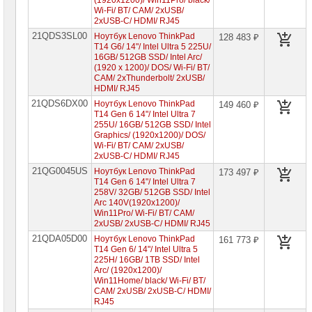
(1920x1200)/ Win11Pro/ black/
Wi-Fi/ BT/ CAM/ 2xUSB/
Компоненты
2xUSB-C/ HDMI/ RJ45
серверов
21QDS3SL00
Ноутбук Lenovo ThinkPad
128 483 ₽
T14 G6/ 14"/ Intel Ultra 5 225U/
Источники
16GB/ 512GB SSD/ Intel Arc/
бесперебойного
(1920 x 1200)/ DOS/ Wi-Fi/ BT/
питания
CAM/ 2xThunderbolt/ 2xUSB/
HDMI/ RJ45
Российское
21QDS6DX00
Ноутбук Lenovo ThinkPad
149 460 ₽
ПО
T14 Gen 6 14"/ Intel Ultra 7
255U/ 16GB/ 512GB SSD/ Intel
Программное
Graphics/ (1920x1200)/ DOS/
обеспечение
Wi-Fi/ BT/ CAM/ 2xUSB/
2xUSB-C/ HDMI/ RJ45
Термошкафы
21QG0045US
Ноутбук Lenovo ThinkPad
173 497 ₽
IP
T14 Gen 6 14"/ Intel Ultra 7
PROM
258V/ 32GB/ 512GB SSD/ Intel
Arc 140V(1920x1200)/
Win11Pro/ Wi-Fi/ BT/ CAM/
Специальные
2xUSB/ 2xUSB-C/ HDMI/ RJ45
цены
21QDA05D00
Ноутбук Lenovo ThinkPad
161 773 ₽
T14 Gen 6/ 14"/ Intel Ultra 5
225H/ 16GB/ 1TB SSD/ Intel
Arc/ (1920x1200)/
Win11Home/ black/ Wi-Fi/ BT/
CAM/ 2xUSB/ 2xUSB-C/ HDMI/
RJ45