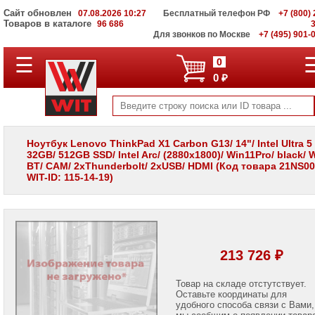
Сайт обновлен
07.08.2026 10:27
Бесплатный телефон РФ
+7 (800) 
Товаров в каталоге
96 686
Для звонков по Москве
+7 (495) 901-
☰
ПОЛНЫЙ
0
КАТАЛОГ
0 ₽
WIT
Корпоративные
серверы
WIT
VV
Ноутбук Lenovo ThinkPad X1 Carbon G13/ 14"/ Intel Ultra 5
32GB/ 512GB SSD/ Intel Arc/ (2880x1800)/ Win11Pro/ black/ W
Системы
BT/ CAM/ 2xThunderbolt/ 2xUSB/ HDMI (Код товара 21NS0
хранения
WIT-ID: 115-14-19)
данных
WIT
VI
Мониторы
и
LCD
213 726 ₽
панели
Проекторы
Товар на складе отстутствует.
и
Оставьте координаты для
лампы
удобного способа связи с Вами,
для
мы сообщим о появлении товар