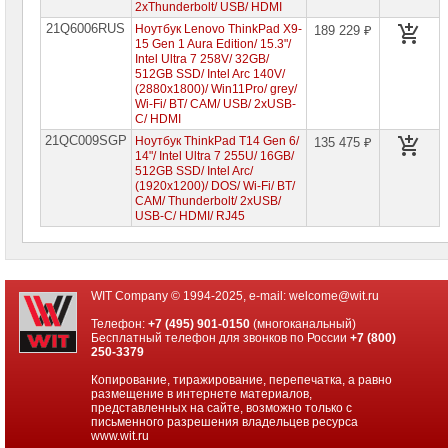
2xThunderbolt/ USB/ HDMI
21Q6006RUS
Ноутбук Lenovo ThinkPad X9-
189 229 ₽
15 Gen 1 Aura Edition/ 15.3"/
Intel Ultra 7 258V/ 32GB/
512GB SSD/ Intel Arc 140V/
(2880x1800)/ Win11Pro/ grey/
Wi-Fi/ BT/ CAM/ USB/ 2xUSB-
C/ HDMI
21QC009SGP
Ноутбук ThinkPad T14 Gen 6/
135 475 ₽
14"/ Intel Ultra 7 255U/ 16GB/
512GB SSD/ Intel Arc/
(1920x1200)/ DOS/ Wi-Fi/ BT/
CAM/ Thunderbolt/ 2xUSB/
USB-C/ HDMI/ RJ45
WIT Company © 1994-2025, e-mail:
welcome@wit.ru
Телефон:
+7 (495) 901-0150
(многоканальный)
Бесплатный телефон для звонков по России
+7 (800)
250-3379
Копирование, тиражирование, перепечатка, а равно
размещение в интернете материалов,
представленных на сайте, возможно только с
письменного разрешения владельцев ресурса
www.wit.ru