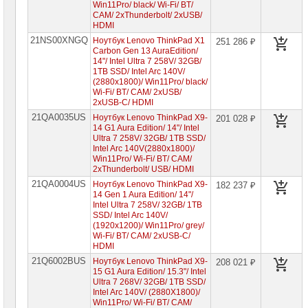
Win11Pro/ black/ Wi-Fi/ BT/
CAM/ 2xThunderbolt/ 2xUSB/
HDMI
21NS00XNGQ
Ноутбук Lenovo ThinkPad X1
251 286 ₽
Carbon Gen 13 AuraEdition/
14"/ Intel Ultra 7 258V/ 32GB/
1TB SSD/ Intel Arc 140V/
(2880x1800)/ Win11Pro/ black/
Wi-Fi/ BT/ CAM/ 2xUSB/
2xUSB-C/ HDMI
21QA0035US
Ноутбук Lenovo ThinkPad X9-
201 028 ₽
14 G1 Aura Edition/ 14"/ Intel
Ultra 7 258V/ 32GB/ 1TB SSD/
Intel Arc 140V(2880x1800)/
Win11Pro/ Wi-Fi/ BT/ CAM/
2xThunderbolt/ USB/ HDMI
21QA0004US
Ноутбук Lenovo ThinkPad X9-
182 237 ₽
14 Gen 1 Aura Edition/ 14"/
Intel Ultra 7 258V/ 32GB/ 1TB
SSD/ Intel Arc 140V/
(1920x1200)/ Win11Pro/ grey/
Wi-Fi/ BT/ CAM/ 2xUSB-C/
HDMI
21Q6002BUS
Ноутбук Lenovo ThinkPad X9-
208 021 ₽
15 G1 Aura Edition/ 15.3"/ Intel
Ultra 7 268V/ 32GB/ 1TB SSD/
Intel Arc 140V/ (2880X1800)/
Win11Pro/ Wi-Fi/ BT/ CAM/