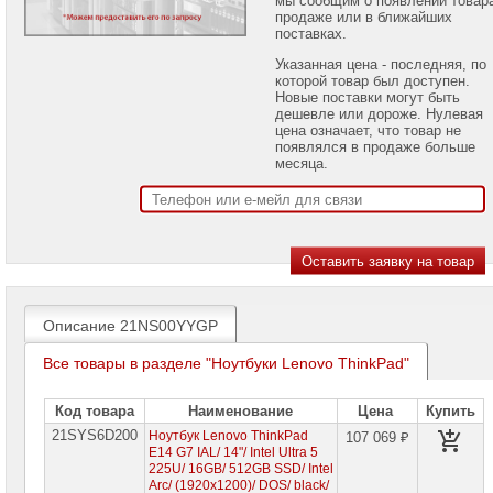
проекторов
продаже или в ближайших
поставках.
Ноутбуки
Указанная цена - последняя, по
Brand
которой товар был доступен.
Name
Новые поставки могут быть
дешевле или дороже. Нулевая
Ноутбуки
цена означает, что товар не
Apple
появлялся в продаже больше
месяца.
Ноутбуки
Microsoft
Ноутбуки
Hiper
Ноутбуки
MSI
Описание 21NS00YYGP
Ноутбуки
Все товары в разделе "Ноутбуки Lenovo ThinkPad"
Acer
Ноутбуки
Код товара
Наименование
Цена
Купить
Asus
21SYS6D200
Ноутбук Lenovo ThinkPad
107 069 ₽
E14 G7 IAL/ 14"/ Intel Ultra 5
Ноутбуки
225U/ 16GB/ 512GB SSD/ Intel
Dell
Arc/ (1920х1200)/ DOS/ black/