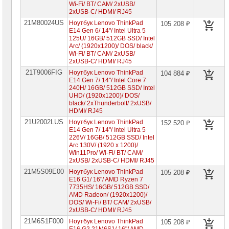
Wi-Fi/ BT/ CAM/ 2xUSB/
Ноутбуки
2xUSB-C/ HDMI/ RJ45
HP
21M80024US
Ноутбук Lenovo ThinkPad
105 208 ₽
E14 Gen 6/ 14"/ Intel Ultra 5
Ноутбуки
125U/ 16GB/ 512GB SSD/ Intel
Huawei
Arc/ (1920x1200)/ DOS/ black/
Wi-Fi/ BT/ CAM/ 2xUSB/
2xUSB-C/ HDMI/ RJ45
Ноутбуки
Lenovo
21T9006FIG
Ноутбук Lenovo ThinkPad
104 884 ₽
E14 Gen 7/ 14"/ Intel Core 7
Планшеты
240H/ 16GB/ 512GB SSD/ Intel
Lenovo
UHD/ (1920x1200)/ DOS/
black/ 2xThunderbolt/ 2xUSB/
Ноутбуки
HDMI/ RJ45
Lenovo
IdeaPad
21U2002LUS
Ноутбук Lenovo ThinkPad
152 520 ₽
E14 Gen 7/ 14"/ Intel Ultra 5
Ноутбуки
226V/ 16GB/ 512GB SSD/ Intel
Lenovo
Arc 130V/ (1920 x 1200)/
Xiaoxin
Win11Pro/ Wi-Fi/ BT/ CAM/
2xUSB/ 2xUSB-C/ HDMI/ RJ45
Ноутбуки
Lenovo
21M5S09E00
Ноутбук Lenovo ThinkPad
105 208 ₽
Legion
E16 G1/ 16"/ AMD Ryzen 7
7735HS/ 16GB/ 512GB SSD/
Ноутбуки
AMD Radeon/ (1920x1200)/
Lenovo
DOS/ Wi-Fi/ BT/ CAM/ 2xUSB/
ThinkPad
2xUSB-C/ HDMI/ RJ45
►
21M6S1F000
Ноутбук Lenovo ThinkPad
105 208 ₽
Ноутбуки