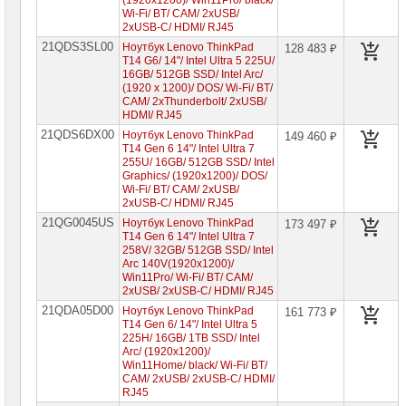
(1920x1200)/ Win11Pro/ black/
Wi-Fi/ BT/ CAM/ 2xUSB/
Компоненты
2xUSB-C/ HDMI/ RJ45
серверов
21QDS3SL00
Ноутбук Lenovo ThinkPad
128 483 ₽
T14 G6/ 14"/ Intel Ultra 5 225U/
Источники
16GB/ 512GB SSD/ Intel Arc/
бесперебойного
(1920 x 1200)/ DOS/ Wi-Fi/ BT/
питания
CAM/ 2xThunderbolt/ 2xUSB/
HDMI/ RJ45
Российское
21QDS6DX00
Ноутбук Lenovo ThinkPad
149 460 ₽
ПО
T14 Gen 6 14"/ Intel Ultra 7
255U/ 16GB/ 512GB SSD/ Intel
Программное
Graphics/ (1920x1200)/ DOS/
обеспечение
Wi-Fi/ BT/ CAM/ 2xUSB/
2xUSB-C/ HDMI/ RJ45
Термошкафы
21QG0045US
Ноутбук Lenovo ThinkPad
173 497 ₽
IP
T14 Gen 6 14"/ Intel Ultra 7
PROM
258V/ 32GB/ 512GB SSD/ Intel
Arc 140V(1920x1200)/
Win11Pro/ Wi-Fi/ BT/ CAM/
Специальные
2xUSB/ 2xUSB-C/ HDMI/ RJ45
цены
21QDA05D00
Ноутбук Lenovo ThinkPad
161 773 ₽
T14 Gen 6/ 14"/ Intel Ultra 5
225H/ 16GB/ 1TB SSD/ Intel
Arc/ (1920x1200)/
Win11Home/ black/ Wi-Fi/ BT/
CAM/ 2xUSB/ 2xUSB-C/ HDMI/
RJ45