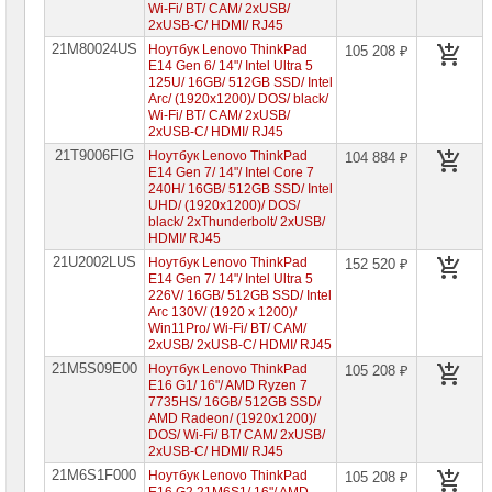
Wi-Fi/ BT/ CAM/ 2xUSB/
Ноутбуки
2xUSB-C/ HDMI/ RJ45
HP
21M80024US
Ноутбук Lenovo ThinkPad
105 208 ₽
E14 Gen 6/ 14"/ Intel Ultra 5
Ноутбуки
125U/ 16GB/ 512GB SSD/ Intel
Huawei
Arc/ (1920x1200)/ DOS/ black/
Wi-Fi/ BT/ CAM/ 2xUSB/
2xUSB-C/ HDMI/ RJ45
Ноутбуки
Lenovo
21T9006FIG
Ноутбук Lenovo ThinkPad
104 884 ₽
E14 Gen 7/ 14"/ Intel Core 7
Планшеты
240H/ 16GB/ 512GB SSD/ Intel
Lenovo
UHD/ (1920x1200)/ DOS/
black/ 2xThunderbolt/ 2xUSB/
Ноутбуки
HDMI/ RJ45
Lenovo
IdeaPad
21U2002LUS
Ноутбук Lenovo ThinkPad
152 520 ₽
E14 Gen 7/ 14"/ Intel Ultra 5
Ноутбуки
226V/ 16GB/ 512GB SSD/ Intel
Lenovo
Arc 130V/ (1920 x 1200)/
Xiaoxin
Win11Pro/ Wi-Fi/ BT/ CAM/
2xUSB/ 2xUSB-C/ HDMI/ RJ45
Ноутбуки
Lenovo
21M5S09E00
Ноутбук Lenovo ThinkPad
105 208 ₽
Legion
E16 G1/ 16"/ AMD Ryzen 7
7735HS/ 16GB/ 512GB SSD/
Ноутбуки
AMD Radeon/ (1920x1200)/
Lenovo
DOS/ Wi-Fi/ BT/ CAM/ 2xUSB/
ThinkPad
2xUSB-C/ HDMI/ RJ45
►
21M6S1F000
Ноутбук Lenovo ThinkPad
105 208 ₽
Ноутбуки