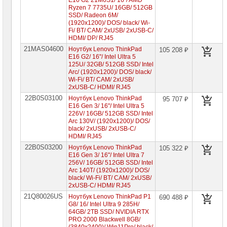
E16 G2 21M6S1/ 16"/ AMD
Lenovo
Ryzen 7 7735U/ 16GB/ 512GB
ThinkBook
SSD/ Radeon 6M/
(1920x1200)/ DOS/ black/ Wi-
Ноутбуки
Fi/ BT/ CAM/ 2xUSB/ 2xUSB-C/
Lenovo
HDMI/ DP/ RJ45
LOQ
21MAS04600
Ноутбук Lenovo ThinkPad
105 208 ₽
Ноутбуки
E16 G2/ 16"/ Intel Ultra 5
Lenovo
125U/ 32GB/ 512GB SSD/ Intel
Gaming
Arc/ (1920x1200)/ DOS/ black/
Wi-Fi/ BT/ CAM/ 2xUSB/
Ноутбуки
2xUSB-C/ HDMI/ RJ45
Lenovo
22B0S03100
Yoga
Ноутбук Lenovo ThinkPad
95 707 ₽
E16 Gen 3/ 16"/ Intel Ultra 5
Ноутбуки
226V/ 16GB/ 512GB SSD/ Intel
Lenovo
Arc 130V/ (1920x1200)/ DOS/
V
black/ 2xUSB/ 2xUSB-C/
HDMI/ RJ45
Ноутбуки
22B0S03200
Ноутбук Lenovo ThinkPad
105 322 ₽
Samsung
E16 Gen 3/ 16"/ Intel Ultra 7
256V/ 16GB/ 512GB SSD/ Intel
Arc 140T/ (1920x1200)/ DOS/
Ноутбуки
Gigabyte
black/ Wi-Fi/ BT/ CAM/ 2xUSB/
2xUSB-C/ HDMI/ RJ45
21Q80026US
Моноблоки
Ноутбук Lenovo ThinkPad P1
690 488 ₽
Brand
G8/ 16/ Intel Ultra 9 285H/
Name
64GB/ 2TB SSD/ NVIDIA RTX
PRO 2000 Blackwell 8GB/