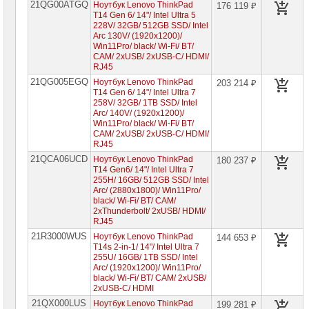
21QG00ATGQ
Ноутбук Lenovo ThinkPad
176 119 ₽
T14 Gen 6/ 14"/ Intel Ultra 5
228V/ 32GB/ 512GB SSD/ Intel
Arc 130V/ (1920x1200)/
Win11Pro/ black/ Wi-Fi/ BT/
CAM/ 2xUSB/ 2xUSB-C/ HDMI/
RJ45
21QG005EGQ
Ноутбук Lenovo ThinkPad
203 214 ₽
T14 Gen 6/ 14"/ Intel Ultra 7
258V/ 32GB/ 1TB SSD/ Intel
Arc/ 140V/ (1920x1200)/
Win11Pro/ black/ Wi-Fi/ BT/
CAM/ 2xUSB/ 2xUSB-C/ HDMI/
RJ45
21QCA06UCD
Ноутбук Lenovo ThinkPad
180 237 ₽
T14 Gen6/ 14"/ Intel Ultra 7
255H/ 16GB/ 512GB SSD/ Intel
Arc/ (2880x1800)/ Win11Pro/
black/ Wi-Fi/ BT/ CAM/
2xThunderbolt/ 2xUSB/ HDMI/
RJ45
21R3000WUS
Ноутбук Lenovo ThinkPad
144 653 ₽
T14s 2-in-1/ 14"/ Intel Ultra 7
255U/ 16GB/ 1TB SSD/ Intel
Arc/ (1920x1200)/ Win11Pro/
black/ Wi-Fi/ BT/ CAM/ 2xUSB/
2xUSB-C/ HDMI
21QX000LUS
Ноутбук Lenovo ThinkPad
199 281 ₽