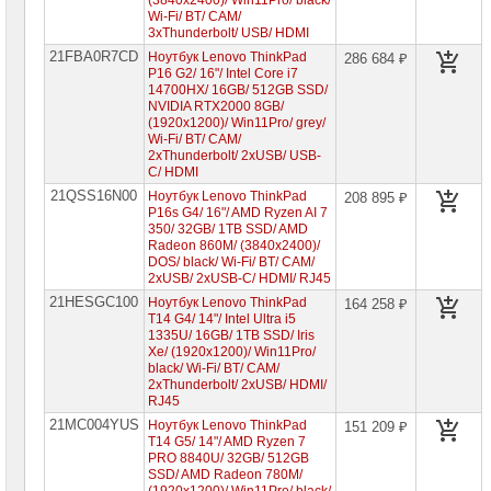
(3840x2400)/ Win11Pro/ black/
Компьютеры
Wi-Fi/ BT/ CAM/
Brand
3xThunderbolt/ USB/ HDMI
Name
21FBA0R7CD
Ноутбук Lenovo ThinkPad
286 684 ₽
P16 G2/ 16"/ Intel Core i7
Принтеры
14700HX/ 16GB/ 512GB SSD/
плоттеры
NVIDIA RTX2000 8GB/
МФУ
(1920x1200)/ Win11Pro/ grey/
Wi-Fi/ BT/ CAM/
Серверы
2xThunderbolt/ 2xUSB/ USB-
Brand
C/ HDMI
Name
21QSS16N00
Ноутбук Lenovo ThinkPad
208 895 ₽
P16s G4/ 16"/ AMD Ryzen AI 7
Пассивное
350/ 32GB/ 1TB SSD/ AMD
сетевое
Radeon 860M/ (3840x2400)/
оборудование
DOS/ black/ Wi-Fi/ BT/ CAM/
2xUSB/ 2xUSB-C/ HDMI/ RJ45
Активное
21HESGC100
Ноутбук Lenovo ThinkPad
164 258 ₽
сетевое
T14 G4/ 14"/ Intel Ultra i5
оборудование
1335U/ 16GB/ 1TB SSD/ Iris
Xe/ (1920x1200)/ Win11Pro/
СХД
black/ Wi-Fi/ BT/ CAM/
-
2xThunderbolt/ 2xUSB/ HDMI/
системы
RJ45
хранения
данных
21MC004YUS
Ноутбук Lenovo ThinkPad
151 209 ₽
T14 G5/ 14"/ AMD Ryzen 7
PRO 8840U/ 32GB/ 512GB
Компоненты
SSD/ AMD Radeon 780M/
компьютеров