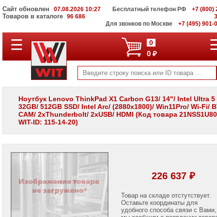
Сайт обновлен
07.08.2026 10:27
Бесплатный телефон РФ
+7 (800) 
Товаров в каталоге
96 686
Для звонков по Москве
+7 (495) 901-
☰
ПОЛНЫЙ
0
КАТАЛОГ
0 ₽
WIT
Корпоративные
серверы
WIT
VV
Ноутбук Lenovo ThinkPad X1 Carbon G13/ 14"/ Intel Ultra 5
32GB/ 512GB SSD/ Intel Arc/ (2880x1800)/ Win11Pro/ Wi-Fi/ B
Системы
CAM/ 2xThunderbolt/ 2xUSB/ HDMI (Код товара 21NSS1U80
хранения
WIT-ID: 115-14-20)
данных
WIT
VI
Мониторы
и
LCD
226 637 ₽
панели
Проекторы
Товар на складе отстутствует.
и
Оставьте координаты для
лампы
удобного способа связи с Вами,
для
мы сообщим о появлении товар