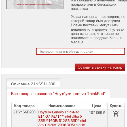
проекторов
продаже или в ближайших
поставках.
Ноутбуки
Указанная цена - последняя, по
Brand
которой товар был доступен.
Name
Новые поставки могут быть
дешевле или дороже. Нулевая
Ноутбуки
цена означает, что товар не
Apple
появлялся в продаже больше
месяца.
Ноутбуки
Microsoft
Ноутбуки
Hiper
Ноутбуки
MSI
Описание 21NSS1U800
Ноутбуки
Все товары в разделе "Ноутбуки Lenovo ThinkPad"
Acer
Ноутбуки
Код товара
Наименование
Цена
Купить
Asus
21SYS6D200
Ноутбук Lenovo ThinkPad
107 069 ₽
E14 G7 IAL/ 14"/ Intel Ultra 5
Ноутбуки
225U/ 16GB/ 512GB SSD/ Intel
Dell
Arc/ (1920х1200)/ DOS/ black/