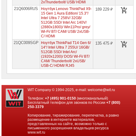
2xThunderbolt/ USB/ HDMI
21Q6006RUS
Ноутбук Lenovo ThinkPad X9-
189 229 ₽
15 Gen 1 Aura Edition/ 15.3"/
Intel Ultra 7 258V/ 32GB/
512GB SSD/ Intel Arc 140V/
(2880x1800)/ Win11Pro/ grey/
Wi-Fi/ BT/ CAM/ USB/ 2xUSB-
C/ HDMI
21QC009SGP
Ноутбук ThinkPad T14 Gen 6/
135 475 ₽
14"/ Intel Ultra 7 255U/ 16GB/
512GB SSD/ Intel Arc/
(1920x1200)/ DOS/ Wi-Fi/ BT/
CAM/ Thunderbolt/ 2xUSB/
USB-C/ HDMI/ RJ45
WIT Company © 1994-2025, e-mail:
welcome@wit.ru
Телефон:
+7 (495) 901-0150
(многоканальный)
Бесплатный телефон для звонков по России
+7 (800)
250-3379
Копирование, тиражирование, перепечатка, а равно
размещение в интернете материалов,
представленных на сайте, возможно только с
письменного разрешения владельцев ресурса
www.wit.ru