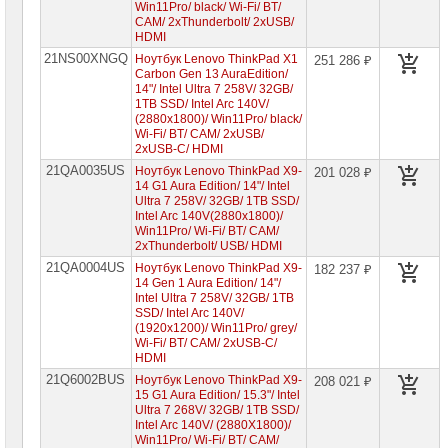
Win11Pro/ black/ Wi-Fi/ BT/
CAM/ 2xThunderbolt/ 2xUSB/
HDMI
21NS00XNGQ
Ноутбук Lenovo ThinkPad X1
251 286 ₽
Carbon Gen 13 AuraEdition/
14"/ Intel Ultra 7 258V/ 32GB/
1TB SSD/ Intel Arc 140V/
(2880x1800)/ Win11Pro/ black/
Wi-Fi/ BT/ CAM/ 2xUSB/
2xUSB-C/ HDMI
21QA0035US
Ноутбук Lenovo ThinkPad X9-
201 028 ₽
14 G1 Aura Edition/ 14"/ Intel
Ultra 7 258V/ 32GB/ 1TB SSD/
Intel Arc 140V(2880x1800)/
Win11Pro/ Wi-Fi/ BT/ CAM/
2xThunderbolt/ USB/ HDMI
21QA0004US
Ноутбук Lenovo ThinkPad X9-
182 237 ₽
14 Gen 1 Aura Edition/ 14"/
Intel Ultra 7 258V/ 32GB/ 1TB
SSD/ Intel Arc 140V/
(1920x1200)/ Win11Pro/ grey/
Wi-Fi/ BT/ CAM/ 2xUSB-C/
HDMI
21Q6002BUS
Ноутбук Lenovo ThinkPad X9-
208 021 ₽
15 G1 Aura Edition/ 15.3"/ Intel
Ultra 7 268V/ 32GB/ 1TB SSD/
Intel Arc 140V/ (2880X1800)/
Win11Pro/ Wi-Fi/ BT/ CAM/