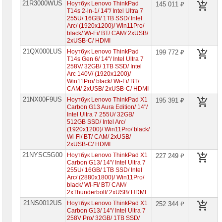
21R3000WUS
Ноутбук Lenovo ThinkPad
145 011 ₽
T14s 2-in-1/ 14"/ Intel Ultra 7
255U/ 16GB/ 1TB SSD/ Intel
Arc/ (1920x1200)/ Win11Pro/
black/ Wi-Fi/ BT/ CAM/ 2xUSB/
2xUSB-C/ HDMI
21QX000LUS
Ноутбук Lenovo ThinkPad
199 772 ₽
T14s Gen 6/ 14"/ Intel Ultra 7
258V/ 32GB/ 1TB SSD/ Intel
Arc 140V/ (1920x1200)/
Win11Pro/ black/ Wi-Fi/ BT/
CAM/ 2xUSB/ 2xUSB-C/ HDMI
21NX00F9US
Ноутбук Lenovo ThinkPad X1
195 391 ₽
Carbon G13 Aura Edition/ 14"/
Intel Ultra 7 255U/ 32GB/
512GB SSD/ Intel Arc/
(1920x1200)/ Win11Pro/ black/
Wi-Fi/ BT/ CAM/ 2xUSB/
2xUSB-C/ HDMI
21NYSC5G00
Ноутбук Lenovo ThinkPad X1
227 249 ₽
Carbon G13/ 14"/ Intel Ultra 7
255U/ 16GB/ 1TB SSD/ Intel
Arc/ (2880x1800)/ Win11Pro/
black/ Wi-Fi/ BT/ CAM/
2xThunderbolt/ 2xUSB/ HDMI
21NS0012US
Ноутбук Lenovo ThinkPad X1
252 344 ₽
Carbon G13/ 14"/ Intel Ultra 7
258V Pro/ 32GB/ 1TB SSD/