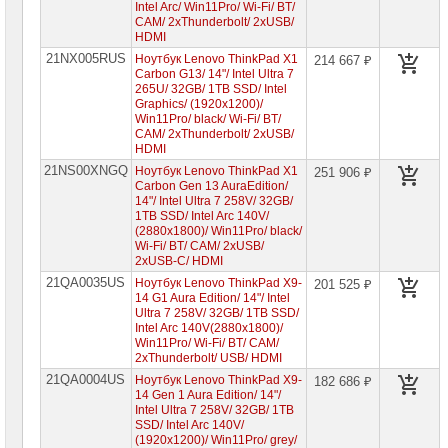
Intel Arc/ Win11Pro/ Wi-Fi/ BT/
CAM/ 2xThunderbolt/ 2xUSB/
HDMI
21NX005RUS
Ноутбук Lenovo ThinkPad X1
214 667 ₽
Carbon G13/ 14"/ Intel Ultra 7
265U/ 32GB/ 1TB SSD/ Intel
Graphics/ (1920x1200)/
Win11Pro/ black/ Wi-Fi/ BT/
CAM/ 2xThunderbolt/ 2xUSB/
HDMI
21NS00XNGQ
Ноутбук Lenovo ThinkPad X1
251 906 ₽
Carbon Gen 13 AuraEdition/
14"/ Intel Ultra 7 258V/ 32GB/
1TB SSD/ Intel Arc 140V/
(2880x1800)/ Win11Pro/ black/
Wi-Fi/ BT/ CAM/ 2xUSB/
2xUSB-C/ HDMI
21QA0035US
Ноутбук Lenovo ThinkPad X9-
201 525 ₽
14 G1 Aura Edition/ 14"/ Intel
Ultra 7 258V/ 32GB/ 1TB SSD/
Intel Arc 140V(2880x1800)/
Win11Pro/ Wi-Fi/ BT/ CAM/
2xThunderbolt/ USB/ HDMI
21QA0004US
Ноутбук Lenovo ThinkPad X9-
182 686 ₽
14 Gen 1 Aura Edition/ 14"/
Intel Ultra 7 258V/ 32GB/ 1TB
SSD/ Intel Arc 140V/
(1920x1200)/ Win11Pro/ grey/