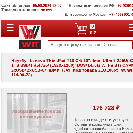
Сайт обновлен
05.08.2026 12:07
Бесплатный телефон РФ
+7 (800) 
Товаров в каталоге
96 659
Для звонков по Москве
+7 (495) 901-
☰
ПОЛНЫЙ
0
КАТАЛОГ
0 ₽
WIT
Корпоративные
серверы
WIT
VV
Ноутбук Lenovo ThinkPad T16 G4/ 16"/ Intel Ultra 5 225U/ 
1TB SSD/ Intel Arc/ (1920x1200)/ DOS/ black/ Wi-Fi/ BT/ CAM/
Системы
2xUSB/ 2xUSB-C/ HDMI/ RJ45 (Код товара 21QE0065FW, WIT
хранения
114-90-72)
данных
WIT
VI
Мониторы
и
LCD
176 728 ₽
панели
Проекторы
Товар на складе отстутствует.
и
Оставьте координаты для
лампы
удобного способа связи с Вами,
для
мы сообщим о появлении товар