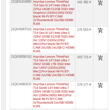
21QDS41W00
Ноутбук Lenovo ThinkPad
142 382 ₽
T14 Gen 6/ 14"/ Intel Ultra 5
225U/ 16GB/ 512GB SSD/ Intel
Graphics/ (1920x1200)/ DOS/
black/ Wi-Fi/ BT/ CAM/
2xThunderbolt/ 2xUSB/ HDMI/
RJ45
21QG00ATGQ
Ноутбук Lenovo ThinkPad
176 553 ₽
T14 Gen 6/ 14"/ Intel Ultra 5
228V/ 32GB/ 512GB SSD/ Intel
Arc 130V/ (1920x1200)/
Win11Pro/ black/ Wi-Fi/ BT/
CAM/ 2xUSB/ 2xUSB-C/ HDMI/
RJ45
21QG005EGQ
Ноутбук Lenovo ThinkPad
203 715 ₽
T14 Gen 6/ 14"/ Intel Ultra 7
258V/ 32GB/ 1TB SSD/ Intel
Arc/ 140V/ (1920x1200)/
Win11Pro/ black/ Wi-Fi/ BT/
CAM/ 2xUSB/ 2xUSB-C/ HDMI/
RJ45
21QCA06UCD
Ноутбук Lenovo ThinkPad
179 177 ₽
T14 Gen6/ 14"/ Intel Ultra 7
255H/ 16GB/ 512GB SSD/ Intel
Arc/ (2880x1800)/ Win11Pro/
black/ Wi-Fi/ BT/ CAM/
2xThunderbolt/ 2xUSB/ HDMI/
RJ45