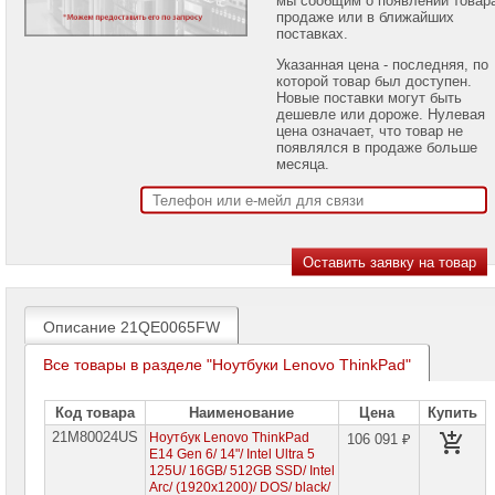
проекторов
продаже или в ближайших
поставках.
Ноутбуки
Указанная цена - последняя, по
Brand
которой товар был доступен.
Name
Новые поставки могут быть
дешевле или дороже. Нулевая
Ноутбуки
цена означает, что товар не
Apple
появлялся в продаже больше
месяца.
Ноутбуки
Microsoft
Ноутбуки
Hiper
Ноутбуки
MSI
Описание 21QE0065FW
Ноутбуки
Все товары в разделе "Ноутбуки Lenovo ThinkPad"
Acer
Ноутбуки
Код товара
Наименование
Цена
Купить
Asus
21M80024US
Ноутбук Lenovo ThinkPad
106 091 ₽
E14 Gen 6/ 14"/ Intel Ultra 5
Ноутбуки
125U/ 16GB/ 512GB SSD/ Intel
Dell
Arc/ (1920x1200)/ DOS/ black/