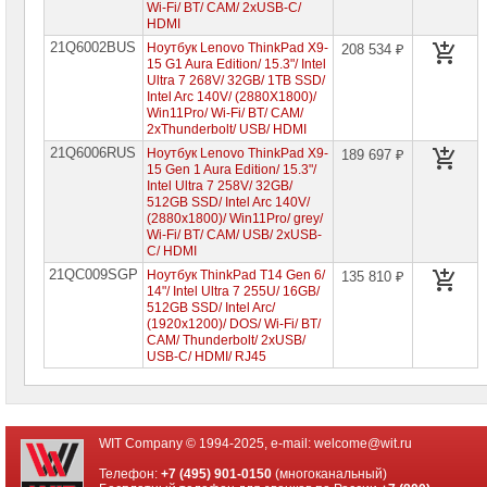
Wi-Fi/ BT/ CAM/ 2xUSB-C/
HDMI
21Q6002BUS
Ноутбук Lenovo ThinkPad X9-
208 534 ₽
15 G1 Aura Edition/ 15.3"/ Intel
Ultra 7 268V/ 32GB/ 1TB SSD/
Intel Arc 140V/ (2880X1800)/
Win11Pro/ Wi-Fi/ BT/ CAM/
2xThunderbolt/ USB/ HDMI
21Q6006RUS
Ноутбук Lenovo ThinkPad X9-
189 697 ₽
15 Gen 1 Aura Edition/ 15.3"/
Intel Ultra 7 258V/ 32GB/
512GB SSD/ Intel Arc 140V/
(2880x1800)/ Win11Pro/ grey/
Wi-Fi/ BT/ CAM/ USB/ 2xUSB-
C/ HDMI
21QC009SGP
Ноутбук ThinkPad T14 Gen 6/
135 810 ₽
14"/ Intel Ultra 7 255U/ 16GB/
512GB SSD/ Intel Arc/
(1920x1200)/ DOS/ Wi-Fi/ BT/
CAM/ Thunderbolt/ 2xUSB/
USB-C/ HDMI/ RJ45
WIT Company © 1994-2025, e-mail:
welcome@wit.ru
Телефон:
+7 (495) 901-0150
(многоканальный)