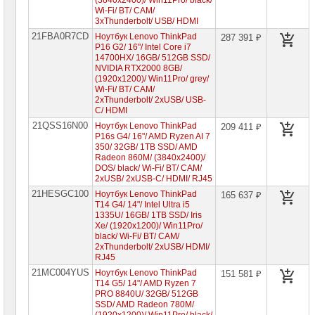
(3840x2400)/ Win11Pro/ black/
Компьютеры
Wi-Fi/ BT/ CAM/
Brand
3xThunderbolt/ USB/ HDMI
Name
21FBA0R7CD
Ноутбук Lenovo ThinkPad
287 391 ₽
P16 G2/ 16"/ Intel Core i7
Принтеры
14700HX/ 16GB/ 512GB SSD/
плоттеры
NVIDIA RTX2000 8GB/
МФУ
(1920x1200)/ Win11Pro/ grey/
Wi-Fi/ BT/ CAM/
Серверы
2xThunderbolt/ 2xUSB/ USB-
Brand
C/ HDMI
Name
21QSS16N00
Ноутбук Lenovo ThinkPad
209 411 ₽
P16s G4/ 16"/ AMD Ryzen AI 7
Пассивное
350/ 32GB/ 1TB SSD/ AMD
сетевое
Radeon 860M/ (3840x2400)/
оборудование
DOS/ black/ Wi-Fi/ BT/ CAM/
2xUSB/ 2xUSB-C/ HDMI/ RJ45
Активное
21HESGC100
Ноутбук Lenovo ThinkPad
165 637 ₽
сетевое
T14 G4/ 14"/ Intel Ultra i5
оборудование
1335U/ 16GB/ 1TB SSD/ Iris
Xe/ (1920x1200)/ Win11Pro/
СХД
black/ Wi-Fi/ BT/ CAM/
-
2xThunderbolt/ 2xUSB/ HDMI/
системы
RJ45
хранения
данных
21MC004YUS
Ноутбук Lenovo ThinkPad
151 581 ₽
T14 G5/ 14"/ AMD Ryzen 7
PRO 8840U/ 32GB/ 512GB
Компоненты
SSD/ AMD Radeon 780M/
компьютеров