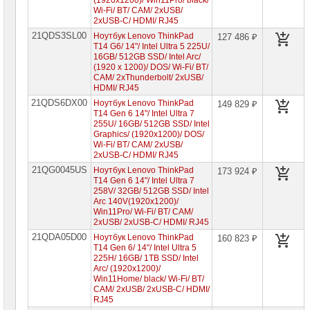
(1920x1200)/ Win11Pro/ black/
Wi-Fi/ BT/ CAM/ 2xUSB/
Компоненты
2xUSB-C/ HDMI/ RJ45
серверов
21QDS3SL00
Ноутбук Lenovo ThinkPad
127 486 ₽
T14 G6/ 14"/ Intel Ultra 5 225U/
Источники
16GB/ 512GB SSD/ Intel Arc/
бесперебойного
(1920 x 1200)/ DOS/ Wi-Fi/ BT/
питания
CAM/ 2xThunderbolt/ 2xUSB/
HDMI/ RJ45
Российское
21QDS6DX00
Ноутбук Lenovo ThinkPad
149 829 ₽
ПО
T14 Gen 6 14"/ Intel Ultra 7
255U/ 16GB/ 512GB SSD/ Intel
Программное
Graphics/ (1920x1200)/ DOS/
обеспечение
Wi-Fi/ BT/ CAM/ 2xUSB/
2xUSB-C/ HDMI/ RJ45
Термошкафы
21QG0045US
Ноутбук Lenovo ThinkPad
173 924 ₽
IP
T14 Gen 6 14"/ Intel Ultra 7
PROM
258V/ 32GB/ 512GB SSD/ Intel
Arc 140V(1920x1200)/
Win11Pro/ Wi-Fi/ BT/ CAM/
Специальные
2xUSB/ 2xUSB-C/ HDMI/ RJ45
цены
21QDA05D00
Ноутбук Lenovo ThinkPad
160 823 ₽
T14 Gen 6/ 14"/ Intel Ultra 5
225H/ 16GB/ 1TB SSD/ Intel
Arc/ (1920x1200)/
Win11Home/ black/ Wi-Fi/ BT/
CAM/ 2xUSB/ 2xUSB-C/ HDMI/
RJ45