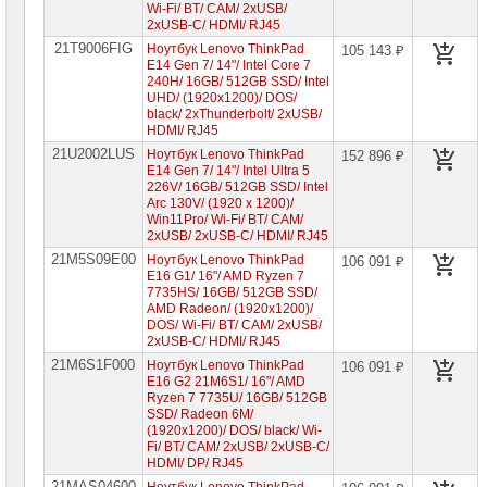
Wi-Fi/ BT/ CAM/ 2xUSB/
Ноутбуки
2xUSB-C/ HDMI/ RJ45
HP
21T9006FIG
Ноутбук Lenovo ThinkPad
105 143 ₽
E14 Gen 7/ 14"/ Intel Core 7
Ноутбуки
240H/ 16GB/ 512GB SSD/ Intel
Huawei
UHD/ (1920x1200)/ DOS/
black/ 2xThunderbolt/ 2xUSB/
HDMI/ RJ45
Ноутбуки
Lenovo
21U2002LUS
Ноутбук Lenovo ThinkPad
152 896 ₽
E14 Gen 7/ 14"/ Intel Ultra 5
Планшеты
226V/ 16GB/ 512GB SSD/ Intel
Lenovo
Arc 130V/ (1920 x 1200)/
Win11Pro/ Wi-Fi/ BT/ CAM/
Ноутбуки
2xUSB/ 2xUSB-C/ HDMI/ RJ45
Lenovo
IdeaPad
21M5S09E00
Ноутбук Lenovo ThinkPad
106 091 ₽
E16 G1/ 16"/ AMD Ryzen 7
Ноутбуки
7735HS/ 16GB/ 512GB SSD/
Lenovo
AMD Radeon/ (1920x1200)/
Xiaoxin
DOS/ Wi-Fi/ BT/ CAM/ 2xUSB/
2xUSB-C/ HDMI/ RJ45
Ноутбуки
Lenovo
21M6S1F000
Ноутбук Lenovo ThinkPad
106 091 ₽
Legion
E16 G2 21M6S1/ 16"/ AMD
Ryzen 7 7735U/ 16GB/ 512GB
Ноутбуки
SSD/ Radeon 6M/
Lenovo
(1920x1200)/ DOS/ black/ Wi-
ThinkPad
Fi/ BT/ CAM/ 2xUSB/ 2xUSB-C/
►
HDMI/ DP/ RJ45
Ноутбуки
21MAS04600