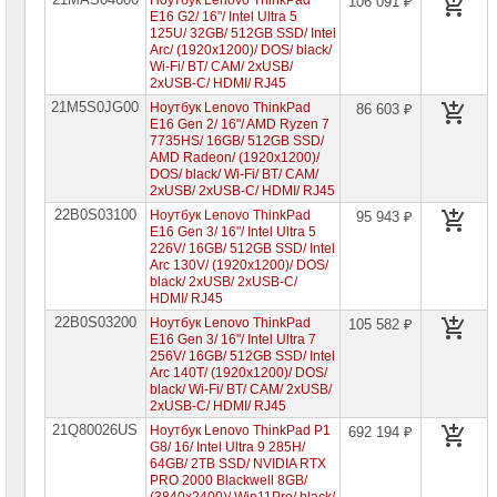
Ноутбук Lenovo ThinkPad
106 091 ₽
Lenovo
E16 G2/ 16"/ Intel Ultra 5
ThinkBook
125U/ 32GB/ 512GB SSD/ Intel
Arc/ (1920x1200)/ DOS/ black/
Ноутбуки
Wi-Fi/ BT/ CAM/ 2xUSB/
Lenovo
2xUSB-C/ HDMI/ RJ45
LOQ
21M5S0JG00
Ноутбук Lenovo ThinkPad
86 603 ₽
Ноутбуки
E16 Gen 2/ 16"/ AMD Ryzen 7
Lenovo
7735HS/ 16GB/ 512GB SSD/
Gaming
AMD Radeon/ (1920x1200)/
DOS/ black/ Wi-Fi/ BT/ CAM/
Ноутбуки
2xUSB/ 2xUSB-C/ HDMI/ RJ45
Lenovo
22B0S03100
Yoga
Ноутбук Lenovo ThinkPad
95 943 ₽
E16 Gen 3/ 16"/ Intel Ultra 5
Ноутбуки
226V/ 16GB/ 512GB SSD/ Intel
Lenovo
Arc 130V/ (1920x1200)/ DOS/
V
black/ 2xUSB/ 2xUSB-C/
HDMI/ RJ45
Ноутбуки
22B0S03200
Ноутбук Lenovo ThinkPad
105 582 ₽
Samsung
E16 Gen 3/ 16"/ Intel Ultra 7
256V/ 16GB/ 512GB SSD/ Intel
Arc 140T/ (1920x1200)/ DOS/
Ноутбуки
Gigabyte
black/ Wi-Fi/ BT/ CAM/ 2xUSB/
2xUSB-C/ HDMI/ RJ45
21Q80026US
Моноблоки
Ноутбук Lenovo ThinkPad P1
692 194 ₽
Brand
G8/ 16/ Intel Ultra 9 285H/
Name
64GB/ 2TB SSD/ NVIDIA RTX
PRO 2000 Blackwell 8GB/