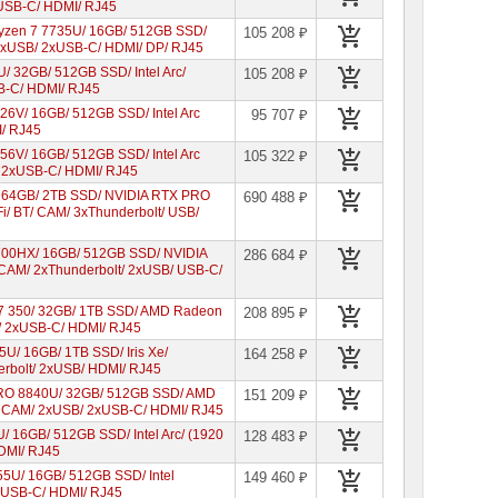
xUSB-C/ HDMI/ RJ45
yzen 7 7735U/ 16GB/ 512GB SSD/
105 208 ₽
 2xUSB/ 2xUSB-C/ HDMI/ DP/ RJ45
U/ 32GB/ 512GB SSD/ Intel Arc/
105 208 ₽
SB-C/ HDMI/ RJ45
226V/ 16GB/ 512GB SSD/ Intel Arc
95 707 ₽
I/ RJ45
256V/ 16GB/ 512GB SSD/ Intel Arc
105 322 ₽
/ 2xUSB-C/ HDMI/ RJ45
H/ 64GB/ 2TB SSD/ NVIDIA RTX PRO
690 488 ₽
Fi/ BT/ CAM/ 3xThunderbolt/ USB/
14700HX/ 16GB/ 512GB SSD/ NVIDIA
286 684 ₽
 CAM/ 2xThunderbolt/ 2xUSB/ USB-C/
 7 350/ 32GB/ 1TB SSD/ AMD Radeon
208 895 ₽
B/ 2xUSB-C/ HDMI/ RJ45
35U/ 16GB/ 1TB SSD/ Iris Xe/
164 258 ₽
derbolt/ 2xUSB/ HDMI/ RJ45
PRO 8840U/ 32GB/ 512GB SSD/ AMD
151 209 ₽
T/ CAM/ 2xUSB/ 2xUSB-C/ HDMI/ RJ45
U/ 16GB/ 512GB SSD/ Intel Arc/ (1920
128 483 ₽
HDMI/ RJ45
255U/ 16GB/ 512GB SSD/ Intel
149 460 ₽
2xUSB-C/ HDMI/ RJ45