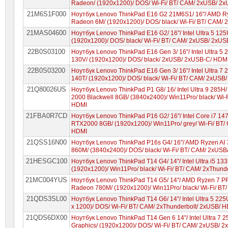
Radeon/ (1920x1200)/ DOS/ Wi-Fi/ BT/ CAM/ 2xUSB/ 2
21M6S1F000
Ноутбук Lenovo ThinkPad E16 G2 21M6S1/ 16"/ AMD R
Radeon 6M/ (1920x1200)/ DOS/ black/ Wi-Fi/ BT/ CAM/
21MAS04600
Ноутбук Lenovo ThinkPad E16 G2/ 16"/ Intel Ultra 5 125
(1920x1200)/ DOS/ black/ Wi-Fi/ BT/ CAM/ 2xUSB/ 2xU
22B0S03100
Ноутбук Lenovo ThinkPad E16 Gen 3/ 16"/ Intel Ultra 5 
130V/ (1920x1200)/ DOS/ black/ 2xUSB/ 2xUSB-C/ HDM
22B0S03200
Ноутбук Lenovo ThinkPad E16 Gen 3/ 16"/ Intel Ultra 7 
140T/ (1920x1200)/ DOS/ black/ Wi-Fi/ BT/ CAM/ 2xUSB
21Q80026US
Ноутбук Lenovo ThinkPad P1 G8/ 16/ Intel Ultra 9 285
2000 Blackwell 8GB/ (3840x2400)/ Win11Pro/ black/ Wi-
HDMI
21FBA0R7CD
Ноутбук Lenovo ThinkPad P16 G2/ 16"/ Intel Core i7 
RTX2000 8GB/ (1920x1200)/ Win11Pro/ grey/ Wi-Fi/ BT/
HDMI
21QSS16N00
Ноутбук Lenovo ThinkPad P16s G4/ 16"/ AMD Ryzen AI
860M/ (3840x2400)/ DOS/ black/ Wi-Fi/ BT/ CAM/ 2xUS
21HESGC100
Ноутбук Lenovo ThinkPad T14 G4/ 14"/ Intel Ultra i5 13
(1920x1200)/ Win11Pro/ black/ Wi-Fi/ BT/ CAM/ 2xThun
21MC004YUS
Ноутбук Lenovo ThinkPad T14 G5/ 14"/ AMD Ryzen 7 
Radeon 780M/ (1920x1200)/ Win11Pro/ black/ Wi-Fi/ B
21QDS3SL00
Ноутбук Lenovo ThinkPad T14 G6/ 14"/ Intel Ultra 5 225
x 1200)/ DOS/ Wi-Fi/ BT/ CAM/ 2xThunderbolt/ 2xUSB/ 
21QDS6DX00
Ноутбук Lenovo ThinkPad T14 Gen 6 14"/ Intel Ultra 7 
Graphics/ (1920x1200)/ DOS/ Wi-Fi/ BT/ CAM/ 2xUSB/ 