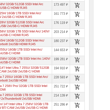
58V/ 32GB/ 512GB SSD/ Intel Arc
173 497 ₽
2xUSB-C/ HDMI/ RJ45
25H/ 16GB/ 1TB SSD/ Intel Arc/
161 773 ₽
B/ 2xUSB-C/ HDMI/ RJ45
228V/ 32GB/ 512GB SSD/ Intel Arc
176 119 ₽
2xUSB/ 2xUSB-C/ HDMI/ RJ45
58V/ 32GB/ 1TB SSD/ Intel Arc/ 140V/
203 214 ₽
 2xUSB-C/ HDMI/ RJ45
55H/ 16GB/ 512GB SSD/ Intel Arc/
180 237 ₽
derbolt/ 2xUSB/ HDMI/ RJ45
 255U/ 16GB/ 1TB SSD/ Intel Arc/
144 653 ₽
 2xUSB-C/ HDMI
 258V/ 32GB/ 1TB SSD/ Intel Arc 140V/
199 281 ₽
 2xUSB-C/ HDMI
4"/ Intel Ultra 7 255U/ 32GB/ 512GB
194 910 ₽
BT/ CAM/ 2xUSB/ 2xUSB-C/ HDMI
a 7 255U/ 16GB/ 1TB SSD/ Intel Arc/
228 593 ₽
erbolt/ 2xUSB/ HDMI
a 7 258V Pro/ 32GB/ 1TB SSD/ Intel
251 722 ₽
HDMI
ra 7 265U/ 32GB/ 1TB SSD/ Intel
214 139 ₽
M/ 2xThunderbolt/ 2xUSB/ HDMI
 14"/ Intel Ultra 7 258V/ 32GB/ 1TB
251 286 ₽
-Fi/ BT/ CAM/ 2xUSB/ 2xUSB-C/ HDMI