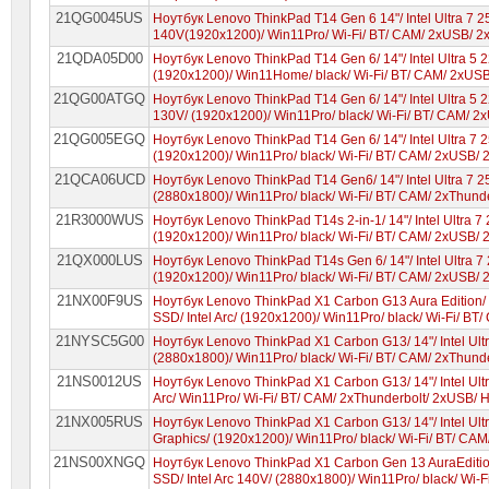
21QG0045US
Ноутбук Lenovo ThinkPad T14 Gen 6 14"/ Intel Ultra 7 2
140V(1920x1200)/ Win11Pro/ Wi-Fi/ BT/ CAM/ 2xUSB/ 
21QDA05D00
Ноутбук Lenovo ThinkPad T14 Gen 6/ 14"/ Intel Ultra 5 2
(1920x1200)/ Win11Home/ black/ Wi-Fi/ BT/ CAM/ 2xUS
21QG00ATGQ
Ноутбук Lenovo ThinkPad T14 Gen 6/ 14"/ Intel Ultra 5 
130V/ (1920x1200)/ Win11Pro/ black/ Wi-Fi/ BT/ CAM/ 
21QG005EGQ
Ноутбук Lenovo ThinkPad T14 Gen 6/ 14"/ Intel Ultra 7 2
(1920x1200)/ Win11Pro/ black/ Wi-Fi/ BT/ CAM/ 2xUSB/
21QCA06UCD
Ноутбук Lenovo ThinkPad T14 Gen6/ 14"/ Intel Ultra 7 2
(2880x1800)/ Win11Pro/ black/ Wi-Fi/ BT/ CAM/ 2xThun
21R3000WUS
Ноутбук Lenovo ThinkPad T14s 2-in-1/ 14"/ Intel Ultra 7
(1920x1200)/ Win11Pro/ black/ Wi-Fi/ BT/ CAM/ 2xUSB/
21QX000LUS
Ноутбук Lenovo ThinkPad T14s Gen 6/ 14"/ Intel Ultra 7
(1920x1200)/ Win11Pro/ black/ Wi-Fi/ BT/ CAM/ 2xUSB/
21NX00F9US
Ноутбук Lenovo ThinkPad X1 Carbon G13 Aura Edition/ 1
SSD/ Intel Arc/ (1920x1200)/ Win11Pro/ black/ Wi-Fi/ 
21NYSC5G00
Ноутбук Lenovo ThinkPad X1 Carbon G13/ 14"/ Intel Ultr
(2880x1800)/ Win11Pro/ black/ Wi-Fi/ BT/ CAM/ 2xThund
21NS0012US
Ноутбук Lenovo ThinkPad X1 Carbon G13/ 14"/ Intel Ultr
Arc/ Win11Pro/ Wi-Fi/ BT/ CAM/ 2xThunderbolt/ 2xUSB/ 
21NX005RUS
Ноутбук Lenovo ThinkPad X1 Carbon G13/ 14"/ Intel Ult
Graphics/ (1920x1200)/ Win11Pro/ black/ Wi-Fi/ BT/ CA
21NS00XNGQ
Ноутбук Lenovo ThinkPad X1 Carbon Gen 13 AuraEdition/
SSD/ Intel Arc 140V/ (2880x1800)/ Win11Pro/ black/ Wi