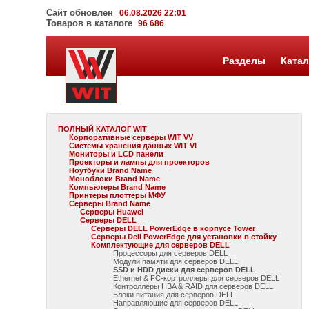
Сайт обновлен
06.08.2026 22:01
Товаров в каталоге
96 686
Разделы
Катал
ПОЛНЫЙ КАТАЛОГ WIT
Корпоративные серверы WIT VV
Системы хранения данных WIT VI
Мониторы и LCD панели
Проекторы и лампы для проекторов
Ноутбуки Brand Name
Моноблоки Brand Name
Компьютеры Brand Name
Принтеры плоттеры МФУ
Серверы Brand Name
Серверы Huawei
Серверы DELL
Серверы DELL PowerEdge в корпусе Tower
Серверы Dell PowerEdge для установки в стойку
Комплектующие для серверов DELL
Процессоры для серверов DELL
Модули памяти для серверов DELL
SSD и HDD диски для серверов DELL
Ethernet & FC-кортроллеры для серверов DELL
Контроллеры HBA & RAID для серверов DELL
Блоки питания для серверов DELL
Направляющие для серверов DELL