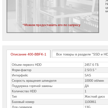
У
Н
ц
м
Описание 400-BBFK-1
Все товары в разделе "SSD и H
Объем первого HDD
2457.6 ГБ
Форм-фактор
2.5/3.5 "
Интерфейс
SAS
Скорость вращения шпинделя
10000 об/мин
Поддержка горячей замены
ДА
Количество HDD
1
Тип
Жесткий диск
Базовый номер
1100861
Для серверов
13G