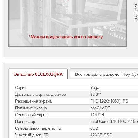
У
Н
ц
м
Описание 81UE002QRK
Все товары в разделе "Ноутбу
Серия
Yoga
Диагональ экрана, дюймов
13.3""
Разрешение экрана
FHD(1920x1080) IPS
Покрытие экрана
nonGLARE
Сенсорный экран
TOUCH
Процессор
Intel Core i3-10110U 2.10
Оперативная память, ГБ
8GB
Жесткий диск, ГБ
128GB SSD