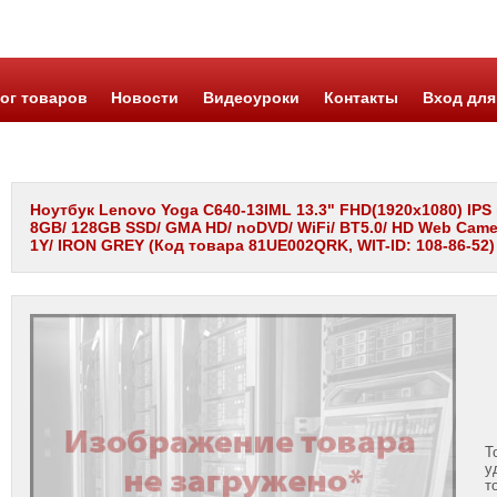
ог товаров
Новости
Видеоуроки
Контакты
Вход для
Ноутбук Lenovo Yoga C640-13IML 13.3" FHD(1920x1080) IPS 
8GB/ 128GB SSD/ GMA HD/ noDVD/ WiFi/ BT5.0/ HD Web Came
1Y/ IRON GREY (Код товара 81UE002QRK, WIT-ID: 108-86-52)
Т
у
т