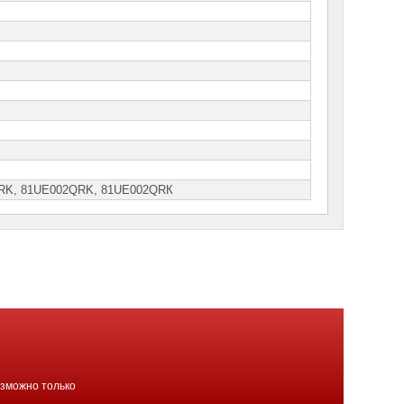
RK, 81UЕ002QRK, 81UЕ002QRК
озможно только