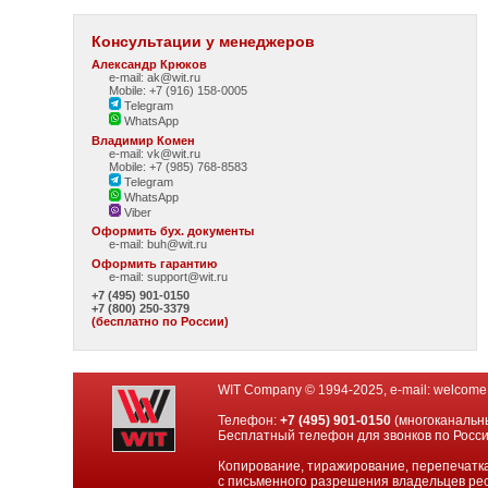
Консультации у менеджеров
Александр Крюков
e-mail: ak@wit.ru
Mobile: +7 (916) 158-0005
Telegram
WhatsApp
Владимир Комен
e-mail: vk@wit.ru
Mobile: +7 (985) 768-8583
Telegram
WhatsApp
Viber
Оформить бух. документы
e-mail:
buh@wit.ru
Оформить гарантию
e-mail:
support@wit.ru
+7 (495) 901-0150
+7 (800) 250-3379
(бесплатно по России)
WIT Company © 1994-2025, e-mail:
welcome
Телефон:
+7 (495) 901-0150
(многоканальн
Бесплатный телефон для звонков по Росс
Копирование, тиражирование, перепечатка
с письменного разрешения владельцев рес