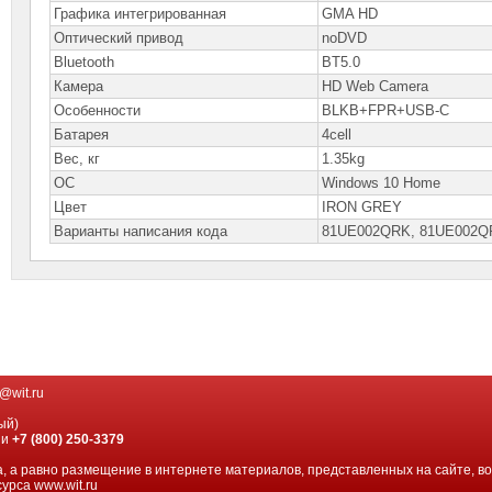
Графика интегрированная
GMA HD
Оптический привод
noDVD
Bluetooth
BT5.0
Камера
HD Web Camera
Особенности
BLKB+FPR+USB-C
Батарея
4cell
Вес, кг
1.35kg
ОС
Windows 10 Home
Цвет
IRON GREY
Варианты написания кода
81UE002QRK, 81UE002Q
@wit.ru
ый)
ии
+7 (800) 250-3379
, а равно размещение в интернете материалов, представленных на сайте, в
урса www.wit.ru