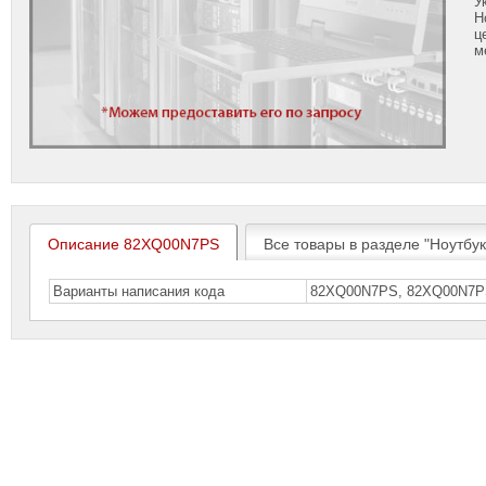
У
Н
ц
м
Описание 82XQ00N7PS
Все товары в разделе "Ноутбу
Варианты написания кода
82XQ00N7PS, 82XQ00N7P