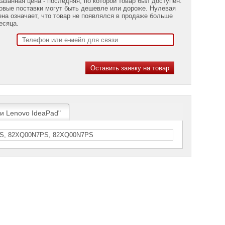
казанная цена - последняя, по которой товар был доступен.
овые поставки могут быть дешевле или дороже. Нулевая
ена означает, что товар не появлялся в продаже больше
есяца.
ки Lenovo IdeaPad"
S, 82XQ00N7РS, 82ХQ00N7РS