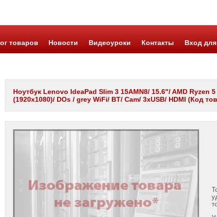
ог товаров
Новости
Видеоуроки
Контакты
Вход для
Ноутбук Lenovo IdeaPad Slim 3 15AMN8/ 15.6"/ AMD Ryzen 
(1920x1080)/ DOs / grey WiFi/ BT/ Cam/ 3xUSB/ HDMI (Код то
Т
у
т