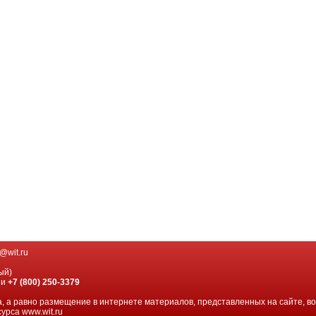
@wit.ru
ый)
ии
+7 (800) 250-3379
, а равно размещение в интернете материалов, представленных на сайте, в
урса www.wit.ru