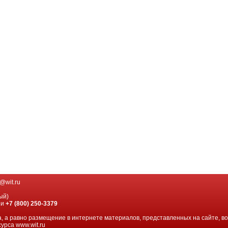
@wit.ru
ый)
ии
+7 (800) 250-3379
, а равно размещение в интернете материалов, представленных на сайте, в
урса www.wit.ru