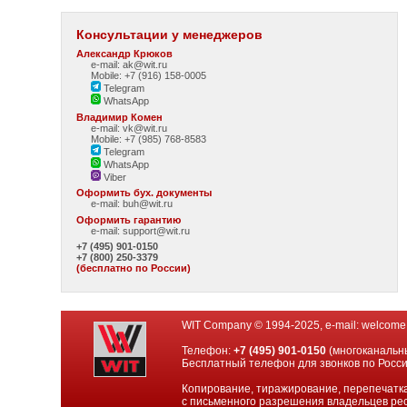
Консультации у менеджеров
Александр Крюков
e-mail: ak@wit.ru
Mobile: +7 (916) 158-0005
Telegram
WhatsApp
Владимир Комен
e-mail: vk@wit.ru
Mobile: +7 (985) 768-8583
Telegram
WhatsApp
Viber
Оформить бух. документы
e-mail:
buh@wit.ru
Оформить гарантию
e-mail:
support@wit.ru
+7 (495) 901-0150
+7 (800) 250-3379
(бесплатно по России)
WIT Company © 1994-2025, e-mail:
welcome
Телефон:
+7 (495) 901-0150
(многоканальн
Бесплатный телефон для звонков по Росс
Копирование, тиражирование, перепечатка
с письменного разрешения владельцев рес