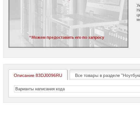
У
Н
ц
м
Описание 83DJ0096RU
Все товары в разделе "Ноутбук
Варианты написания кода