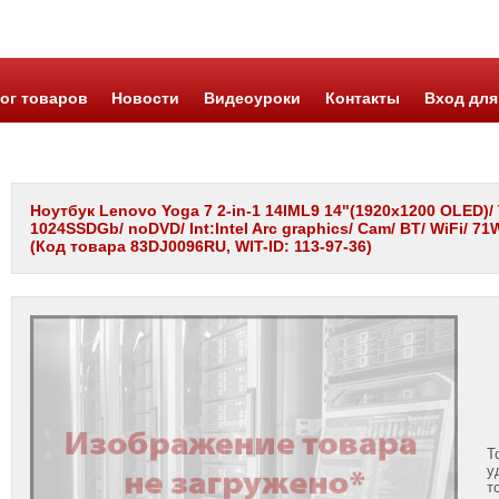
ог товаров
Новости
Видеоуроки
Контакты
Вход для
Ноутбук Lenovo Yoga 7 2-in-1 14IML9 14"(1920x1200 OLED)/ T
1024SSDGb/ noDVD/ Int:Intel Arc graphics/ Cam/ BT/ WiFi/ 7
(Код товара 83DJ0096RU, WIT-ID: 113-97-36)
Т
у
т