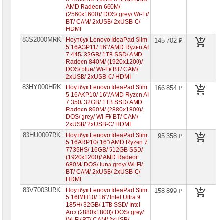
AMD Radeon 660M/
(2560x1600)/ DOS/ grey/ Wi-Fi/
BT/ CAM/ 2xUSB/ 2xUSB-C/
HDMI
83S2000MRK
Ноутбук Lenovo IdeaPad Slim
145 702 ₽
5 16AGP11/ 16"/ AMD Ryzen AI
7 445/ 32GB/ 1TB SSD/ AMD
Radeon 840M/ (1920x1200)/
DOS/ blue/ Wi-Fi/ BT/ CAM/
2xUSB/ 2xUSB-C/ HDMI
83HY000HRK
Ноутбук Lenovo IdeaPad Slim
166 854 ₽
5 16AKP10/ 16"/ AMD Ryzen AI
7 350/ 32GB/ 1TB SSD/ AMD
Radeon 860M/ (2880x1800)/
DOS/ grey/ Wi-Fi/ BT/ CAM/
2xUSB/ 2xUSB-C/ HDMI
83HU0007RK
Ноутбук Lenovo IdeaPad Slim
95 358 ₽
5 16ARP10/ 16"/ AMD Ryzen 7
7735HS/ 16GB/ 512GB SSD/
(1920x1200)/ AMD Radeon
680M/ DOS/ luna grey/ Wi-Fi/
BT/ CAM/ 2xUSB/ 2xUSB-C/
HDMI
83V7003URK
Ноутбук Lenovo IdeaPad Slim
158 899 ₽
5 16IMH10/ 16"/ Intel Ultra 9
185H/ 32GB/ 1TB SSD/ Intel
Arc/ (2880x1800)/ DOS/ grey/
Wi-Fi/ BT/ CAM/ 2xUSB/