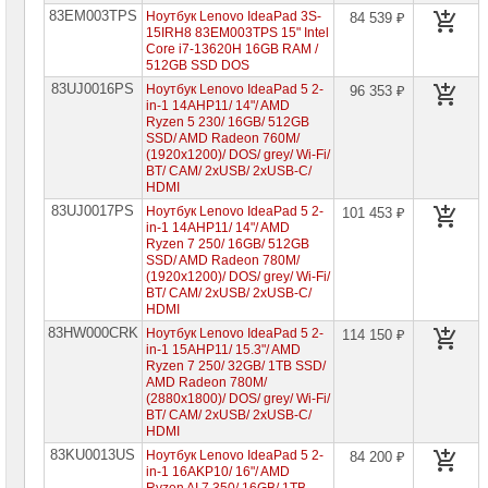
83EM003TPS
Ноутбук Lenovo IdeaPad 3S-
84 539 ₽
Ноутбуки
15IRH8 83EM003TPS 15" Intel
HP
Core i7-13620H 16GB RAM /
512GB SSD DOS
Ноутбуки
83UJ0016PS
Ноутбук Lenovo IdeaPad 5 2-
96 353 ₽
Huawei
in-1 14AHP11/ 14"/ AMD
Ryzen 5 230/ 16GB/ 512GB
Ноутбуки
SSD/ AMD Radeon 760M/
Lenovo
(1920x1200)/ DOS/ grey/ Wi-Fi/
BT/ CAM/ 2xUSB/ 2xUSB-C/
Планшеты
HDMI
Lenovo
83UJ0017PS
Ноутбук Lenovo IdeaPad 5 2-
101 453 ₽
Ноутбуки
in-1 14AHP11/ 14"/ AMD
Lenovo
Ryzen 7 250/ 16GB/ 512GB
IdeaPad
SSD/ AMD Radeon 780M/
►
(1920x1200)/ DOS/ grey/ Wi-Fi/
BT/ CAM/ 2xUSB/ 2xUSB-C/
Ноутбуки
HDMI
Lenovo
83HW000CRK
Xiaoxin
Ноутбук Lenovo IdeaPad 5 2-
114 150 ₽
in-1 15AHP11/ 15.3"/ AMD
Ноутбуки
Ryzen 7 250/ 32GB/ 1TB SSD/
Lenovo
AMD Radeon 780M/
Legion
(2880x1800)/ DOS/ grey/ Wi-Fi/
BT/ CAM/ 2xUSB/ 2xUSB-C/
Ноутбуки
HDMI
Lenovo
83KU0013US
ThinkPad
Ноутбук Lenovo IdeaPad 5 2-
84 200 ₽
in-1 16AKP10/ 16"/ AMD
Ноутбуки