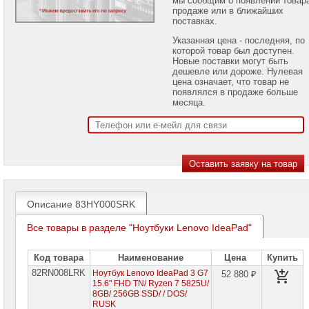
проекторов
продаже или в ближайших
поставках.
Ноутбуки
Указанная цена - последняя, по
Brand
которой товар был доступен.
Name
Новые поставки могут быть
дешевле или дороже. Нулевая
Ноутбуки
цена означает, что товар не
Apple
появлялся в продаже больше
месяца.
Ноутбуки
Microsoft
Ноутбуки
Hiper
Ноутбуки
MSI
Описание 83HY000SRK
Ноутбуки
Все товары в разделе "Ноутбуки Lenovo IdeaPad"
Acer
Ноутбуки
Код товара
Наименование
Цена
Купить
Asus
82RN008LRK
Ноутбук Lenovo IdeaPad 3 G7
52 880 ₽
15.6" FHD TN/ Ryzen 7 5825U/
Ноутбуки
8GB/ 256GB SSD/ / DOS/
Dell
RUSK