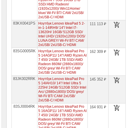
Ryzen AI 7 350/ 16GB/ 1TB
Lenovo
SSD/ AMD Radeon/
ThinkBook
(1920x1200)/ Win11Home/
blue/ Wi-Fi/ BT/ CAM/ 2xUSB/
Ноутбуки
2xUSB-C/ HDMI
Lenovo
83KX0041PS
LOQ
Ноутбук Lenovo IdeaPad 5 2-
111 113 ₽
in-1-14IRH9/ 14"/ Intel I7-
Ноутбуки
13620H/ 16GB/ 512GB SSD/
Lenovo
Intel UHD/ (1920x1200)/ DOS/
Gaming
LUNA GREY/ Wi-Fi/ BT/ CAM/
2xUSB/ 2xUSB-C/ HDMI
Ноутбуки
83SG0005RK
Lenovo
Ноутбук Lenovo IdeaPad Pro
162 309 ₽
Yoga
5 14AGP11/ 14"/ AMD Ryzen AI
7 450/ 24GB/ 1TB SSD/ AMD
Ноутбуки
Radeon 860M/ (2880x1800)/
Lenovo
DOS/ grey/ Wi-Fi/ BT/ CAM/
V
2xUSB/ 2xUSB-C/ HDMI
83JK002RRK
Ноутбук Lenovo IdeaPad Pro
145 352 ₽
Ноутбуки
5 14IAH10/ 14"/ Intel Ultra 5
Samsung
225H/ 24GB/ 512GB SSD/ Intel
Arc/ (2880x1800)/ DOS/ grey/
Wi-Fi/ BT/ CAM/ 2xUSB/
Ноутбуки
Gigabyte
2xUSB-C/ HDMI
83SJ0004RK
Ноутбук Lenovo IdeaPad Pro
164 931 ₽
Моноблоки
5 16AGP11/ 16"/ AMD Ryzen AI
Brand
7 450/ 24GB/ 1TB SSD/ AMD
Name
Radeon 860M/ (2880x1800)/
DOS/ grey/ Wi-Fi/ BT/ CAM/