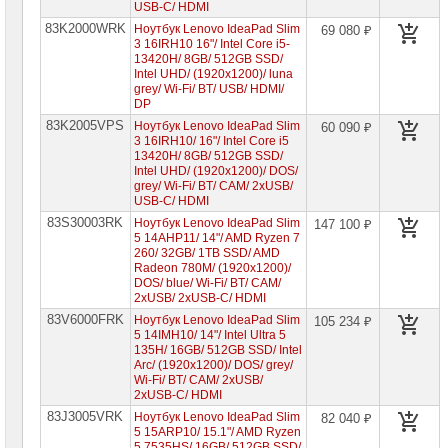
USB-C/ HDMI
83K2000WRK
Ноутбук Lenovo IdeaPad Slim
69 080 ₽
3 16IRH10 16"/ Intel Core i5-
13420H/ 8GB/ 512GB SSD/
Intel UHD/ (1920x1200)/ luna
grey/ Wi-Fi/ BT/ USB/ HDMI/
DP
83K2005VPS
Ноутбук Lenovo IdeaPad Slim
60 090 ₽
3 16IRH10/ 16"/ Intel Core i5
13420H/ 8GB/ 512GB SSD/
Intel UHD/ (1920x1200)/ DOS/
grey/ Wi-Fi/ BT/ CAM/ 2xUSB/
USB-C/ HDMI
83S30003RK
Ноутбук Lenovo IdeaPad Slim
147 100 ₽
5 14AHP11/ 14"/ AMD Ryzen 7
260/ 32GB/ 1TB SSD/ AMD
Radeon 780M/ (1920x1200)/
DOS/ blue/ Wi-Fi/ BT/ CAM/
2xUSB/ 2xUSB-C/ HDMI
83V6000FRK
Ноутбук Lenovo IdeaPad Slim
105 234 ₽
5 14IMH10/ 14"/ Intel Ultra 5
135H/ 16GB/ 512GB SSD/ Intel
Arc/ (1920x1200)/ DOS/ grey/
Wi-Fi/ BT/ CAM/ 2xUSB/
2xUSB-C/ HDMI
83J3005VRK
Ноутбук Lenovo IdeaPad Slim
82 040 ₽
5 15ARP10/ 15.1"/ AMD Ryzen
5 7535HS/ 16GB/ 512GB SSD/