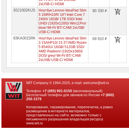
2xUSB-C/ HDMI
83J1002KUS
Ноутбук Lenovo IdeaPad Slim
90 330 ₽
5 16IRH10R/ 16"/ Intel Core 7
240H/ 16GB/ 1TB SSD/ Intel
UHD/ (1920x1200)/ Win11Pro/
blue/ Wi-Fi/ BT/ CAM/ 2xUSB/
USB-C/ HDMI
83KA0015RK
Ноутбук Lenovo IdeaPad Slim
69 810 ₽
3 15AHP10/ 15.3"/ AMD Ryzen
5 8540U/ 16GB/ 512GB SSD/
AMD Radeon/ (1920x1080)/
DOS/ grey/ Wi-Fi/ BT/ CAM/
2xUSB/ USB-C/ HDMI
WIT Company © 1994-2025, e-mail:
welcome@wit.ru
Телефон:
+7 (495) 901-0150
(многоканальный)
Бесплатный телефон для звонков по России
+7 (800)
250-3379
Копирование, тиражирование, перепечатка, а равно
размещение в интернете материалов,
представленных на сайте, возможно только с
письменного разрешения владельцев ресурса
www.wit.ru