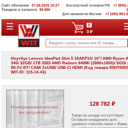
Сайт обновлен
07.08.2026 10:27
Бесплатный телефон РФ
+7 (800) 
Товаров в каталоге
96 686
Для звонков по Москве
+7 (495) 901-
☰
ПОЛНЫЙ
0
КАТАЛОГ
0 ₽
WIT
Корпоративные
серверы
WIT
VV
Ноутбук Lenovo IdeaPad Slim 5 16AKP10/ 16"/ AMD Ryzen A
340/ 32GB/ 1TB SSD/ AMD Radeon 840M/ (2880x1800)/ DOS/ 
Системы
Wi-Fi/ BT/ CAM/ 2xUSB/ USB-C/ HDMI (Код товара 83HY000
хранения
WIT-ID: 115-14-43)
данных
WIT
VI
Мониторы
и
LCD
128 782 ₽
панели
Проекторы
Товар на складе отстутствует.
и
Оставьте координаты для
лампы
удобного способа связи с Вами,
для
мы сообщим о появлении товар