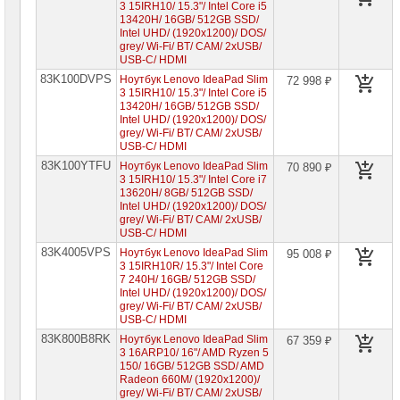
3 15IRH10/ 15.3"/ Intel Core i5
13420H/ 16GB/ 512GB SSD/
Компоненты
Intel UHD/ (1920x1200)/ DOS/
серверов
grey/ Wi-Fi/ BT/ CAM/ 2xUSB/
USB-C/ HDMI
Источники
83K100DVPS
Ноутбук Lenovo IdeaPad Slim
72 998 ₽
бесперебойного
3 15IRH10/ 15.3"/ Intel Core i5
питания
13420H/ 16GB/ 512GB SSD/
Intel UHD/ (1920x1200)/ DOS/
Российское
grey/ Wi-Fi/ BT/ CAM/ 2xUSB/
ПО
USB-C/ HDMI
83K100YTFU
Ноутбук Lenovo IdeaPad Slim
70 890 ₽
Программное
3 15IRH10/ 15.3"/ Intel Core i7
обеспечение
13620H/ 8GB/ 512GB SSD/
Intel UHD/ (1920x1200)/ DOS/
Термошкафы
grey/ Wi-Fi/ BT/ CAM/ 2xUSB/
IP
USB-C/ HDMI
PROM
83K4005VPS
Ноутбук Lenovo IdeaPad Slim
95 008 ₽
3 15IRH10R/ 15.3"/ Intel Core
Специальные
7 240H/ 16GB/ 512GB SSD/
цены
Intel UHD/ (1920x1200)/ DOS/
grey/ Wi-Fi/ BT/ CAM/ 2xUSB/
USB-C/ HDMI
83K800B8RK
Ноутбук Lenovo IdeaPad Slim
67 359 ₽
3 16ARP10/ 16"/ AMD Ryzen 5
150/ 16GB/ 512GB SSD/ AMD
Radeon 660M/ (1920x1200)/
grey/ Wi-Fi/ BT/ CAM/ 2xUSB/