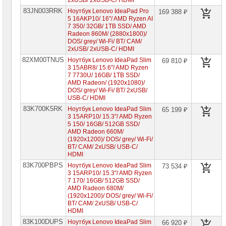
2xUSB/ 2xUSB-C/ HDMI
Компьютеры
Brand
83JN003RRK
Ноутбук Lenovo IdeaPad Pro
169 388 ₽
Name
5 16AKP10/ 16"/ AMD Ryzen AI
7 350/ 32GB/ 1TB SSD/ AMD
Radeon 860M/ (2880x1800)/
Принтеры
DOS/ grey/ Wi-Fi/ BT/ CAM/
плоттеры
2xUSB/ 2xUSB-C/ HDMI
МФУ
82XM00TNUS
Ноутбук Lenovo IdeaPad Slim
69 810 ₽
3 15ABR8/ 15.6"/ AMD Ryzen
Серверы
Brand
7 7730U/ 16GB/ 1TB SSD/
Name
AMD Radeon/ (1920x1080)/
DOS/ grey/ Wi-Fi/ BT/ 2xUSB/
USB-C/ HDMI
Пассивное
сетевое
83K700K5RK
Ноутбук Lenovo IdeaPad Slim
65 199 ₽
оборудование
3 15ARP10/ 15.3"/ AMD Ryzen
5 150/ 16GB/ 512GB SSD/
AMD Radeon 660M/
Активное
(1920x1200)/ DOS/ grey/ Wi-Fi/
сетевое
BT/ CAM/ 2xUSB/ USB-C/
оборудование
HDMI
83K700PBPS
Ноутбук Lenovo IdeaPad Slim
73 534 ₽
СХД
3 15ARP10/ 15.3"/ AMD Ryzen
-
системы
7 170/ 16GB/ 512GB SSD/
хранения
AMD Radeon 680M/
данных
(1920x1200)/ DOS/ grey/ Wi-Fi/
BT/ CAM/ 2xUSB/ USB-C/
HDMI
Компоненты
компьютеров
83K100DUPS
Ноутбук Lenovo IdeaPad Slim
66 920 ₽