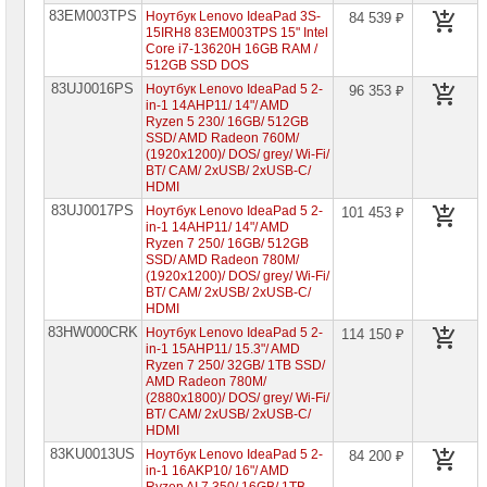
83EM003TPS
Ноутбук Lenovo IdeaPad 3S-
84 539 ₽
Ноутбуки
15IRH8 83EM003TPS 15" Intel
HP
Core i7-13620H 16GB RAM /
512GB SSD DOS
Ноутбуки
83UJ0016PS
Ноутбук Lenovo IdeaPad 5 2-
96 353 ₽
Huawei
in-1 14AHP11/ 14"/ AMD
Ryzen 5 230/ 16GB/ 512GB
Ноутбуки
SSD/ AMD Radeon 760M/
Lenovo
(1920x1200)/ DOS/ grey/ Wi-Fi/
BT/ CAM/ 2xUSB/ 2xUSB-C/
Планшеты
HDMI
Lenovo
83UJ0017PS
Ноутбук Lenovo IdeaPad 5 2-
101 453 ₽
Ноутбуки
in-1 14AHP11/ 14"/ AMD
Lenovo
Ryzen 7 250/ 16GB/ 512GB
IdeaPad
SSD/ AMD Radeon 780M/
►
(1920x1200)/ DOS/ grey/ Wi-Fi/
BT/ CAM/ 2xUSB/ 2xUSB-C/
Ноутбуки
HDMI
Lenovo
83HW000CRK
Xiaoxin
Ноутбук Lenovo IdeaPad 5 2-
114 150 ₽
in-1 15AHP11/ 15.3"/ AMD
Ноутбуки
Ryzen 7 250/ 32GB/ 1TB SSD/
Lenovo
AMD Radeon 780M/
Legion
(2880x1800)/ DOS/ grey/ Wi-Fi/
BT/ CAM/ 2xUSB/ 2xUSB-C/
Ноутбуки
HDMI
Lenovo
83KU0013US
ThinkPad
Ноутбук Lenovo IdeaPad 5 2-
84 200 ₽
in-1 16AKP10/ 16"/ AMD
Ноутбуки