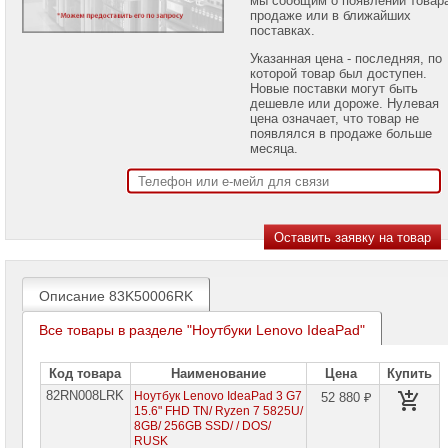
проекторов
продаже или в ближайших
поставках.
Ноутбуки
Указанная цена - последняя, по
Brand
которой товар был доступен.
Name
Новые поставки могут быть
дешевле или дороже. Нулевая
Ноутбуки
цена означает, что товар не
Apple
появлялся в продаже больше
месяца.
Ноутбуки
Microsoft
Ноутбуки
Hiper
Ноутбуки
MSI
Описание 83K50006RK
Ноутбуки
Все товары в разделе "Ноутбуки Lenovo IdeaPad"
Acer
Ноутбуки
Код товара
Наименование
Цена
Купить
Asus
82RN008LRK
Ноутбук Lenovo IdeaPad 3 G7
52 880 ₽
15.6" FHD TN/ Ryzen 7 5825U/
Ноутбуки
8GB/ 256GB SSD/ / DOS/
Dell
RUSK