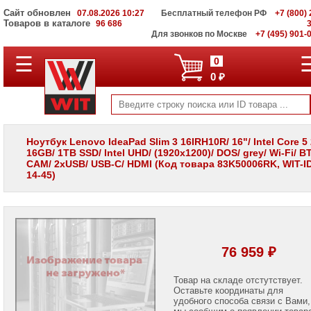
Сайт обновлен
07.08.2026 10:27
Бесплатный телефон РФ
+7 (800) 
Товаров в каталоге
96 686
Для звонков по Москве
+7 (495) 901-
☰
ПОЛНЫЙ
0
КАТАЛОГ
0 ₽
WIT
Корпоративные
серверы
WIT
VV
Ноутбук Lenovo IdeaPad Slim 3 16IRH10R/ 16"/ Intel Core 5
16GB/ 1TB SSD/ Intel UHD/ (1920x1200)/ DOS/ grey/ Wi-Fi/ BT
Системы
CAM/ 2xUSB/ USB-C/ HDMI (Код товара 83K50006RK, WIT-ID
хранения
14-45)
данных
WIT
VI
Мониторы
и
LCD
76 959 ₽
панели
Проекторы
Товар на складе отстутствует.
и
Оставьте координаты для
лампы
удобного способа связи с Вами,
для
мы сообщим о появлении товар