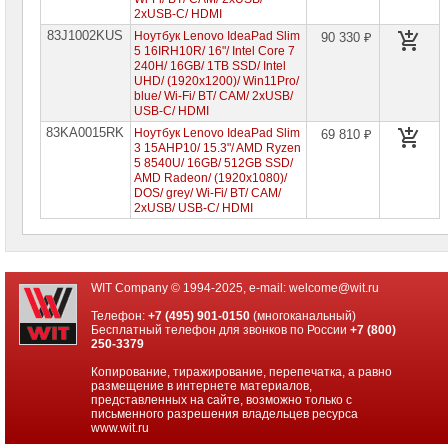
2xUSB-C/ HDMI
83J1002KUS
Ноутбук Lenovo IdeaPad Slim
90 330 ₽
5 16IRH10R/ 16"/ Intel Core 7
240H/ 16GB/ 1TB SSD/ Intel
UHD/ (1920x1200)/ Win11Pro/
blue/ Wi-Fi/ BT/ CAM/ 2xUSB/
USB-C/ HDMI
83KA0015RK
Ноутбук Lenovo IdeaPad Slim
69 810 ₽
3 15AHP10/ 15.3"/ AMD Ryzen
5 8540U/ 16GB/ 512GB SSD/
AMD Radeon/ (1920x1080)/
DOS/ grey/ Wi-Fi/ BT/ CAM/
2xUSB/ USB-C/ HDMI
WIT Company © 1994-2025, e-mail:
welcome@wit.ru
Телефон:
+7 (495) 901-0150
(многоканальный)
Бесплатный телефон для звонков по России
+7 (800)
250-3379
Копирование, тиражирование, перепечатка, а равно
размещение в интернете материалов,
представленных на сайте, возможно только с
письменного разрешения владельцев ресурса
www.wit.ru