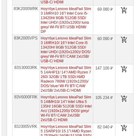
USB-C/ HDMI
83K2000WRK
Ноутбук Lenovo IdeaPad Slim
69 080 ₽
3 16IRH10 16"/ Intel Core i5-
13420H/ 8GB/ 512GB SSD/
Intel UHD/ (1920x1200)/ luna
grey/ Wi-Fi/ BT/ USB/ HDMI/
DP
83K2005VPS
Ноутбук Lenovo IdeaPad Slim
60 090 ₽
3 16IRH10/ 16"/ Intel Core i5
13420H/ 8GB/ 512GB SSD/
Intel UHD/ (1920x1200)/ DOS/
grey/ Wi-Fi/ BT/ CAM/ 2xUSB/
USB-C/ HDMI
83S30003RK
Ноутбук Lenovo IdeaPad Slim
147 100 ₽
5 14AHP11/ 14"/ AMD Ryzen 7
260/ 32GB/ 1TB SSD/ AMD
Radeon 780M/ (1920x1200)/
DOS/ blue/ Wi-Fi/ BT/ CAM/
2xUSB/ 2xUSB-C/ HDMI
83V6000FRK
Ноутбук Lenovo IdeaPad Slim
105 234 ₽
5 14IMH10/ 14"/ Intel Ultra 5
135H/ 16GB/ 512GB SSD/ Intel
Arc/ (1920x1200)/ DOS/ grey/
Wi-Fi/ BT/ CAM/ 2xUSB/
2xUSB-C/ HDMI
83J3005VRK
Ноутбук Lenovo IdeaPad Slim
82 040 ₽
5 15ARP10/ 15.1"/ AMD Ryzen
5 7535HS/ 16GB/ 512GB SSD/