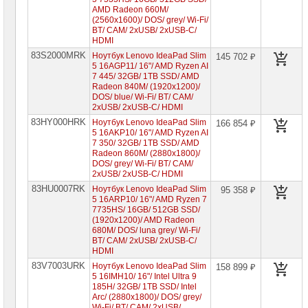
AMD Radeon 660M/
(2560x1600)/ DOS/ grey/ Wi-Fi/
BT/ CAM/ 2xUSB/ 2xUSB-C/
HDMI
83S2000MRK
Ноутбук Lenovo IdeaPad Slim
145 702 ₽
5 16AGP11/ 16"/ AMD Ryzen AI
7 445/ 32GB/ 1TB SSD/ AMD
Radeon 840M/ (1920x1200)/
DOS/ blue/ Wi-Fi/ BT/ CAM/
2xUSB/ 2xUSB-C/ HDMI
83HY000HRK
Ноутбук Lenovo IdeaPad Slim
166 854 ₽
5 16AKP10/ 16"/ AMD Ryzen AI
7 350/ 32GB/ 1TB SSD/ AMD
Radeon 860M/ (2880x1800)/
DOS/ grey/ Wi-Fi/ BT/ CAM/
2xUSB/ 2xUSB-C/ HDMI
83HU0007RK
Ноутбук Lenovo IdeaPad Slim
95 358 ₽
5 16ARP10/ 16"/ AMD Ryzen 7
7735HS/ 16GB/ 512GB SSD/
(1920x1200)/ AMD Radeon
680M/ DOS/ luna grey/ Wi-Fi/
BT/ CAM/ 2xUSB/ 2xUSB-C/
HDMI
83V7003URK
Ноутбук Lenovo IdeaPad Slim
158 899 ₽
5 16IMH10/ 16"/ Intel Ultra 9
185H/ 32GB/ 1TB SSD/ Intel
Arc/ (2880x1800)/ DOS/ grey/
Wi-Fi/ BT/ CAM/ 2xUSB/