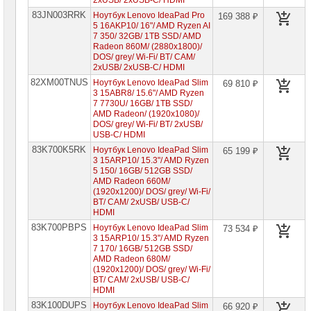
2xUSB/ 2xUSB-C/ HDMI
Компьютеры
Brand
83JN003RRK
Ноутбук Lenovo IdeaPad Pro
169 388 ₽
Name
5 16AKP10/ 16"/ AMD Ryzen AI
7 350/ 32GB/ 1TB SSD/ AMD
Radeon 860M/ (2880x1800)/
Принтеры
DOS/ grey/ Wi-Fi/ BT/ CAM/
плоттеры
2xUSB/ 2xUSB-C/ HDMI
МФУ
82XM00TNUS
Ноутбук Lenovo IdeaPad Slim
69 810 ₽
3 15ABR8/ 15.6"/ AMD Ryzen
Серверы
Brand
7 7730U/ 16GB/ 1TB SSD/
Name
AMD Radeon/ (1920x1080)/
DOS/ grey/ Wi-Fi/ BT/ 2xUSB/
USB-C/ HDMI
Пассивное
сетевое
83K700K5RK
Ноутбук Lenovo IdeaPad Slim
65 199 ₽
оборудование
3 15ARP10/ 15.3"/ AMD Ryzen
5 150/ 16GB/ 512GB SSD/
AMD Radeon 660M/
Активное
(1920x1200)/ DOS/ grey/ Wi-Fi/
сетевое
BT/ CAM/ 2xUSB/ USB-C/
оборудование
HDMI
83K700PBPS
Ноутбук Lenovo IdeaPad Slim
73 534 ₽
СХД
3 15ARP10/ 15.3"/ AMD Ryzen
-
системы
7 170/ 16GB/ 512GB SSD/
хранения
AMD Radeon 680M/
данных
(1920x1200)/ DOS/ grey/ Wi-Fi/
BT/ CAM/ 2xUSB/ USB-C/
HDMI
Компоненты
компьютеров
83K100DUPS
Ноутбук Lenovo IdeaPad Slim
66 920 ₽