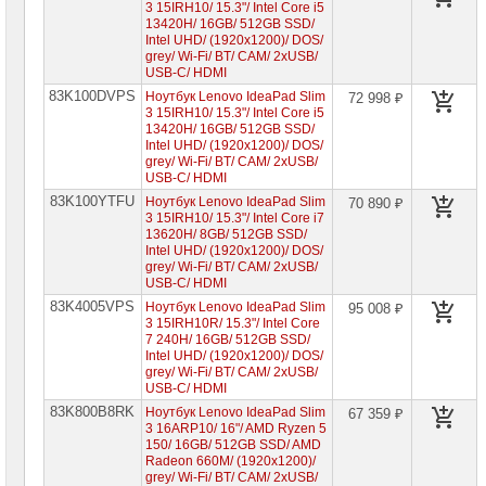
3 15IRH10/ 15.3"/ Intel Core i5
13420H/ 16GB/ 512GB SSD/
Компоненты
Intel UHD/ (1920x1200)/ DOS/
серверов
grey/ Wi-Fi/ BT/ CAM/ 2xUSB/
USB-C/ HDMI
Источники
83K100DVPS
Ноутбук Lenovo IdeaPad Slim
72 998 ₽
бесперебойного
3 15IRH10/ 15.3"/ Intel Core i5
питания
13420H/ 16GB/ 512GB SSD/
Intel UHD/ (1920x1200)/ DOS/
Российское
grey/ Wi-Fi/ BT/ CAM/ 2xUSB/
ПО
USB-C/ HDMI
83K100YTFU
Ноутбук Lenovo IdeaPad Slim
70 890 ₽
Программное
3 15IRH10/ 15.3"/ Intel Core i7
обеспечение
13620H/ 8GB/ 512GB SSD/
Intel UHD/ (1920x1200)/ DOS/
Термошкафы
grey/ Wi-Fi/ BT/ CAM/ 2xUSB/
IP
USB-C/ HDMI
PROM
83K4005VPS
Ноутбук Lenovo IdeaPad Slim
95 008 ₽
3 15IRH10R/ 15.3"/ Intel Core
Специальные
7 240H/ 16GB/ 512GB SSD/
цены
Intel UHD/ (1920x1200)/ DOS/
grey/ Wi-Fi/ BT/ CAM/ 2xUSB/
USB-C/ HDMI
83K800B8RK
Ноутбук Lenovo IdeaPad Slim
67 359 ₽
3 16ARP10/ 16"/ AMD Ryzen 5
150/ 16GB/ 512GB SSD/ AMD
Radeon 660M/ (1920x1200)/
grey/ Wi-Fi/ BT/ CAM/ 2xUSB/