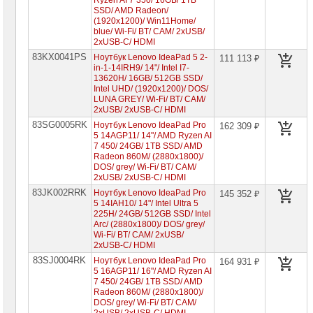
Ryzen AI 7 350/ 16GB/ 1TB
Lenovo
SSD/ AMD Radeon/
ThinkBook
(1920x1200)/ Win11Home/
blue/ Wi-Fi/ BT/ CAM/ 2xUSB/
Ноутбуки
2xUSB-C/ HDMI
Lenovo
83KX0041PS
LOQ
Ноутбук Lenovo IdeaPad 5 2-
111 113 ₽
in-1-14IRH9/ 14"/ Intel I7-
Ноутбуки
13620H/ 16GB/ 512GB SSD/
Lenovo
Intel UHD/ (1920x1200)/ DOS/
Gaming
LUNA GREY/ Wi-Fi/ BT/ CAM/
2xUSB/ 2xUSB-C/ HDMI
Ноутбуки
83SG0005RK
Lenovo
Ноутбук Lenovo IdeaPad Pro
162 309 ₽
Yoga
5 14AGP11/ 14"/ AMD Ryzen AI
7 450/ 24GB/ 1TB SSD/ AMD
Ноутбуки
Radeon 860M/ (2880x1800)/
Lenovo
DOS/ grey/ Wi-Fi/ BT/ CAM/
V
2xUSB/ 2xUSB-C/ HDMI
83JK002RRK
Ноутбук Lenovo IdeaPad Pro
145 352 ₽
Ноутбуки
5 14IAH10/ 14"/ Intel Ultra 5
Samsung
225H/ 24GB/ 512GB SSD/ Intel
Arc/ (2880x1800)/ DOS/ grey/
Wi-Fi/ BT/ CAM/ 2xUSB/
Ноутбуки
Gigabyte
2xUSB-C/ HDMI
83SJ0004RK
Ноутбук Lenovo IdeaPad Pro
164 931 ₽
Моноблоки
5 16AGP11/ 16"/ AMD Ryzen AI
Brand
7 450/ 24GB/ 1TB SSD/ AMD
Name
Radeon 860M/ (2880x1800)/
DOS/ grey/ Wi-Fi/ BT/ CAM/