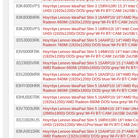
83K4005VPS
Ноутбук Lenovo IdeaPad Slim 3 15IRH10R/ 15.3"/ Intel 
UHD/ (1920x1200)/ DOS/ grey/ Wi-Fi/ BT/ CAM/ 2xUSB/
83K800B8RK
Ноутбук Lenovo IdeaPad Slim 3 16ARP10/ 16"/ AMD R
Radeon 660M/ (1920x1200)/ grey/ Wi-Fi/ BT/ CAM/ 2xU
83K2005VPS
Ноутбук Lenovo IdeaPad Slim 3 16IRH10/ 16"/ Intel Cor
UHD/ (1920x1200)/ DOS/ grey/ Wi-Fi/ BT/ CAM/ 2xUSB/
83S30003RK
Ноутбук Lenovo IdeaPad Slim 5 14AHP11/ 14"/ AMD Ry
Radeon 780M/ (1920x1200)/ DOS/ blue/ Wi-Fi/ BT/ CAM
83V6000FRK
Ноутбук Lenovo IdeaPad Slim 5 14IMH10/ 14"/ Intel Ultr
(1920x1200)/ DOS/ grey/ Wi-Fi/ BT/ CAM/ 2xUSB/ 2xUS
83J3005VRK
Ноутбук Lenovo IdeaPad Slim 5 15ARP10/ 15.1"/ AMD 
AMD Radeon 660M/ (2560x1600)/ DOS/ grey/ Wi-Fi/ BT
83S2000MRK
Ноутбук Lenovo IdeaPad Slim 5 16AGP11/ 16"/ AMD Ry
Radeon 840M/ (1920x1200)/ DOS/ blue/ Wi-Fi/ BT/ CAM
83HY000HRK
Ноутбук Lenovo IdeaPad Slim 5 16AKP10/ 16"/ AMD Ry
Radeon 860M/ (2880x1800)/ DOS/ grey/ Wi-Fi/ BT/ CAM
83HU0007RK
Ноутбук Lenovo IdeaPad Slim 5 16ARP10/ 16"/ AMD R
(1920x1200)/ AMD Radeon 680M/ DOS/ luna grey/ Wi-F
83V7003URK
Ноутбук Lenovo IdeaPad Slim 5 16IMH10/ 16"/ Intel Ultra
(2880x1800)/ DOS/ grey/ Wi-Fi/ BT/ CAM/ 2xUSB/ 2xUS
83J1002KUS
Ноутбук Lenovo IdeaPad Slim 5 16IRH10R/ 16"/ Intel Co
UHD/ (1920x1200)/ Win11Pro/ blue/ Wi-Fi/ BT/ CAM/ 2
83KA0015RK
Ноутбук Lenovo IdeaPad Slim 3 15AHP10/ 15.3"/ AMD 
AMD Radeon/ (1920x1080)/ DOS/ grey/ Wi-Fi/ BT/ CAM