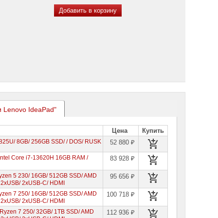
Добавить в корзину
и Lenovo IdeaPad"
Цена
Купить
5825U/ 8GB/ 256GB SSD/ / DOS/ RUSK
52 880 ₽
ntel Core i7-13620H 16GB RAM /
83 928 ₽
Ryzen 5 230/ 16GB/ 512GB SSD/ AMD
95 656 ₽
/ 2xUSB/ 2xUSB-C/ HDMI
Ryzen 7 250/ 16GB/ 512GB SSD/ AMD
100 718 ₽
/ 2xUSB/ 2xUSB-C/ HDMI
 Ryzen 7 250/ 32GB/ 1TB SSD/ AMD
112 936 ₽