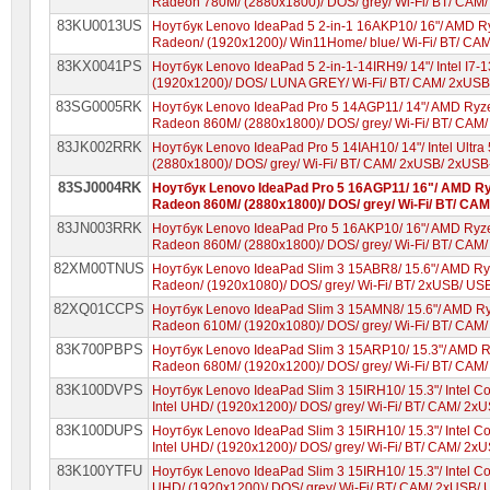
Radeon 780M/ (2880x1800)/ DOS/ grey/ Wi-Fi/ BT/ CAM
83KU0013US
Ноутбук Lenovo IdeaPad 5 2-in-1 16AKP10/ 16"/ AMD R
Radeon/ (1920x1200)/ Win11Home/ blue/ Wi-Fi/ BT/ C
83KX0041PS
Ноутбук Lenovo IdeaPad 5 2-in-1-14IRH9/ 14"/ Intel I7
(1920x1200)/ DOS/ LUNA GREY/ Wi-Fi/ BT/ CAM/ 2xUS
83SG0005RK
Ноутбук Lenovo IdeaPad Pro 5 14AGP11/ 14"/ AMD Ryz
Radeon 860M/ (2880x1800)/ DOS/ grey/ Wi-Fi/ BT/ CAM
83JK002RRK
Ноутбук Lenovo IdeaPad Pro 5 14IAH10/ 14"/ Intel Ultra
(2880x1800)/ DOS/ grey/ Wi-Fi/ BT/ CAM/ 2xUSB/ 2xUS
83SJ0004RK
Ноутбук Lenovo IdeaPad Pro 5 16AGP11/ 16"/ AMD Ry
Radeon 860M/ (2880x1800)/ DOS/ grey/ Wi-Fi/ BT/ C
83JN003RRK
Ноутбук Lenovo IdeaPad Pro 5 16AKP10/ 16"/ AMD Ryz
Radeon 860M/ (2880x1800)/ DOS/ grey/ Wi-Fi/ BT/ CAM
82XM00TNUS
Ноутбук Lenovo IdeaPad Slim 3 15ABR8/ 15.6"/ AMD R
Radeon/ (1920x1080)/ DOS/ grey/ Wi-Fi/ BT/ 2xUSB/ US
82XQ01CCPS
Ноутбук Lenovo IdeaPad Slim 3 15AMN8/ 15.6"/ AMD R
Radeon 610M/ (1920x1080)/ DOS/ grey/ Wi-Fi/ BT/ CAM
83K700PBPS
Ноутбук Lenovo IdeaPad Slim 3 15ARP10/ 15.3"/ AMD 
Radeon 680M/ (1920x1200)/ DOS/ grey/ Wi-Fi/ BT/ CAM
83K100DVPS
Ноутбук Lenovo IdeaPad Slim 3 15IRH10/ 15.3"/ Intel 
Intel UHD/ (1920x1200)/ DOS/ grey/ Wi-Fi/ BT/ CAM/ 2
83K100DUPS
Ноутбук Lenovo IdeaPad Slim 3 15IRH10/ 15.3"/ Intel 
Intel UHD/ (1920x1200)/ DOS/ grey/ Wi-Fi/ BT/ CAM/ 2
83K100YTFU
Ноутбук Lenovo IdeaPad Slim 3 15IRH10/ 15.3"/ Intel C
UHD/ (1920x1200)/ DOS/ grey/ Wi-Fi/ BT/ CAM/ 2xUSB/