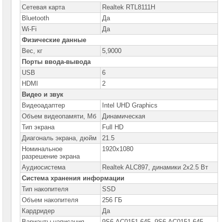
Cетевая карта
Realtek RTL8111H
Серверы
Bluetooth
Да
Brand
Name
Wi-Fi
Да
Физические данные
Пассивное
Вес, кг
5,9000
сетевое
оборудование
Порты ввода-вывода
USB
6
Активное
сетевое
HDMI
2
оборудование
Видео и звук
Видеоадаптер
Intel UHD Graphics
СХД
-
Объем видеопамяти, Мб
Динамическая
системы
Тип экрана
Full HD
хранения
данных
Диагональ экрана, дюйм
21.5
Номинальное
1920x1080
Компоненты
разрешение экрана
компьютеров
Аудиосистема
Realtek ALC897, динамики 2х2.5 Вт
Система хранения информации
Компоненты
серверов
Тип накопителя
SSD
Объем накопителя
256 ГБ
Источники
Кардридер
Да
бесперебойного
питания
Варианты написания
9S6-AC0151-645, 9S6-AC0151-645,