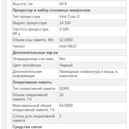
Optiplex
Высота, см
49.9
Процессор и набор основных микросхем
Моноблоки
Тип процессора
Intel Core i3
Dell
Inspiron
Индекс процессора
14 100
Частота процессора,
3 500
Моноблоки
МГц
Lenovo
Объем кэш памяти, Мб
12,0000
Чипсет
Intel H610
Моноблоки
MSI
Дополнительные хар-ки
Операционная система
Нет
Моноблоки
MSI
Цвет моноблока
Черный
Modern
Дополнительная
Проводные клавиатура и мышь в
информация
Моноблоки
комплекте
MSI
Оперативная память
PRO
►
Тип оперативной памяти
DDR5
Объем оперативной
16
Компьютеры
памяти, Гб
Brand
Максимальный объем
64,0000
Name
оперативной памяти, Гб
Слоты для оперативной
2
Принтеры
памяти
плоттеры
МФУ
Средства связи