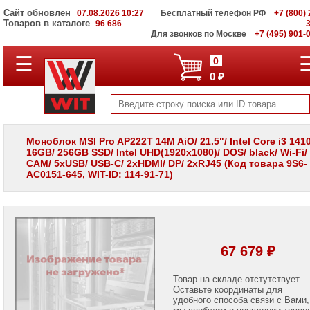
Сайт обновлен
07.08.2026 10:27
Бесплатный телефон РФ
+7 (800) 
Товаров в каталоге
96 686
Для звонков по Москве
+7 (495) 901-
☰
ПОЛНЫЙ
0
КАТАЛОГ
0 ₽
WIT
Корпоративные
серверы
WIT
VV
Моноблок MSI Pro AP222T 14M AiO/ 21.5"/ Intel Core i3 1410
16GB/ 256GB SSD/ Intel UHD(1920x1080)/ DOS/ black/ Wi-Fi/
Системы
CAM/ 5xUSB/ USB-C/ 2xHDMI/ DP/ 2xRJ45 (Код товара 9S6-
хранения
AC0151-645, WIT-ID: 114-91-71)
данных
WIT
VI
Мониторы
и
LCD
67 679 ₽
панели
Проекторы
Товар на складе отстутствует.
и
Оставьте координаты для
лампы
удобного способа связи с Вами,
для
мы сообщим о появлении товар