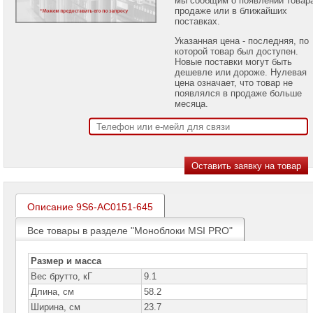
проекторов
продаже или в ближайших
поставках.
Ноутбуки
Указанная цена - последняя, по
Brand
которой товар был доступен.
Name
Новые поставки могут быть
дешевле или дороже. Нулевая
Моноблоки
цена означает, что товар не
Brand
появлялся в продаже больше
Name
месяца.
Моноблоки
Apple
Моноблоки
Acer
Моноблоки
ASUS
Описание 9S6-AC0151-645
Все товары в разделе "Моноблоки MSI PRO"
Моноблоки
Hiper
Размер и масса
Моноблоки
Вес брутто, кГ
HP
9.1
Длина, см
58.2
Моноблоки
Ширина, см
23.7
Dell