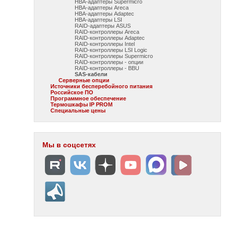
HBA-адаптеры Supermicro
HBA-адаптеры Areca
HBA-адаптеры Adaptec
HBA-адаптеры LSI
RAID-адаптеры ASUS
RAID-контроллеры Areca
RAID-контроллеры Adaptec
RAID-контроллеры Intel
RAID-контроллеры LSI Logic
RAID-контроллеры Supermicro
RAID-контроллеры - опции
RAID-контроллеры - BBU
SAS-кабели
Серверные опции
Источники бесперебойного питания
Российское ПО
Программное обеспечение
Термошкафы IP PROM
Специальные цены
Мы в соцсетях