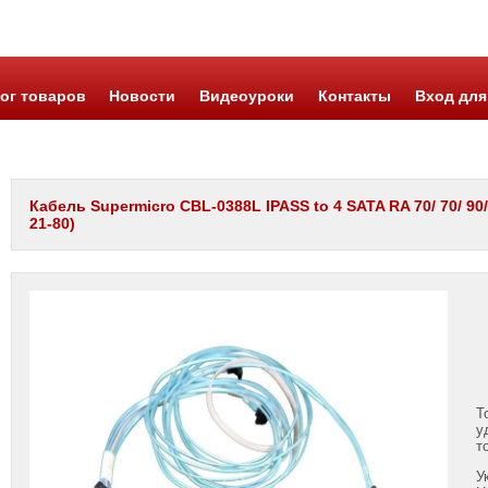
ог товаров
Новости
Видеоуроки
Контакты
Вход для
Кабель Supermicro CBL-0388L IPASS to 4 SATA RA 70/ 70/ 90/ 
21-80)
Т
у
т
У