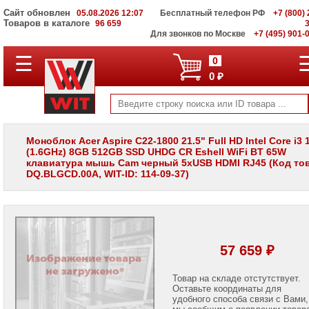
Сайт обновлен
05.08.2026 12:07
Бесплатный телефон РФ
+7 (800) 
Товаров в каталоге
96 659
Для звонков по Москве
+7 (495) 901-
☰
ПОЛНЫЙ
0
КАТАЛОГ
0 ₽
WIT
Корпоративные
серверы
WIT
VV
Моноблок Acer Aspire C22-1800 21.5" Full HD Intel Core i3
(1.6GHz) 8GB 512GB SSD UHDG CR Eshell WiFi BT 65W
Системы
клавиатура мышь Cam черный 5xUSB HDMI RJ45 (Код то
хранения
DQ.BLGCD.00A, WIT-ID: 114-09-37)
данных
WIT
VI
Мониторы
и
LCD
57 659 ₽
панели
Проекторы
Товар на складе отстутствует.
и
Оставьте координаты для
лампы
удобного способа связи с Вами,
для
мы сообщим о появлении товар