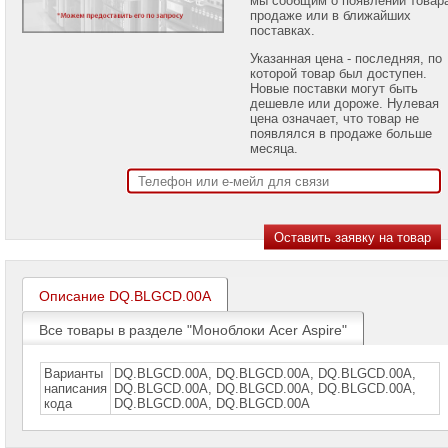
проекторов
продаже или в ближайших
поставках.
Ноутбуки
Указанная цена - последняя, по
Brand
которой товар был доступен.
Name
Новые поставки могут быть
дешевле или дороже. Нулевая
Моноблоки
цена означает, что товар не
Brand
появлялся в продаже больше
Name
месяца.
Моноблоки
Apple
Моноблоки
Acer
Моноблоки
Acer
Описание DQ.BLGCD.00A
Aspire
►
Все товары в разделе "Моноблоки Acer Aspire"
Моноблоки
Acer
Veriton
Варианты
DQ.BLGCD.00A, DQ.BLGCD.00A, DQ.BLGCD.00А,
написания
DQ.ВLGCD.00А, DQ.ВLGCD.00А, DQ.ВLGСD.00А,
Моноблоки
кода
DQ.ВLGСD.00А, DQ.ВLGСD.00А
Acer
Antelope