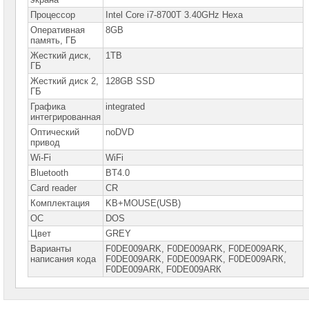
Optiplex
Процессор
Intel Core i7-8700T 3.40GHz Hexa
Оперативная
8GB
Моноблоки
память, ГБ
Dell
Inspiron
Жесткий диск,
1TB
ГБ
Моноблоки
Жесткий диск 2,
128GB SSD
Lenovo
ГБ
Графика
integrated
Моноблоки
интегрированная
Lenovo
V
Оптический
noDVD
привод
Моноблоки
Lenovo
Wi-Fi
WiFi
ThinkCentre
Bluetooth
BT4.0
Моноблоки
Card reader
CR
Lenovo
Комплектация
KB+MOUSE(USB)
IdeaCentre
►
ОС
DOS
Цвет
Моноблоки
GREY
Lenovo
Варианты
F0DE009ARK, F0DE009ARK, F0DE009АRK,
Yoga
написания кода
F0DЕ009АRK, F0DЕ009АRK, F0DЕ009АRК,
F0DЕ009АRК, F0DЕ009АRК
Моноблоки
MSI