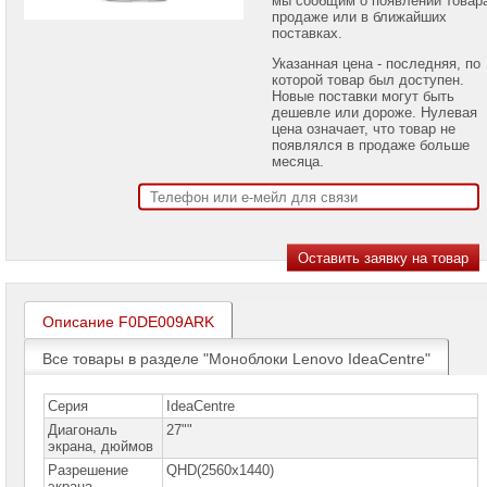
проекторов
продаже или в ближайших
поставках.
Ноутбуки
Указанная цена - последняя, по
Brand
которой товар был доступен.
Name
Новые поставки могут быть
дешевле или дороже. Нулевая
Моноблоки
цена означает, что товар не
Brand
появлялся в продаже больше
Name
месяца.
Моноблоки
Apple
Моноблоки
Acer
Моноблоки
ASUS
Описание F0DE009ARK
Все товары в разделе "Моноблоки Lenovo IdeaCentre"
Моноблоки
Hiper
Серия
IdeaCentre
Моноблоки
Диагональ
HP
27""
экрана, дюймов
Разрешение
Моноблоки
QHD(2560x1440)
Dell
экрана