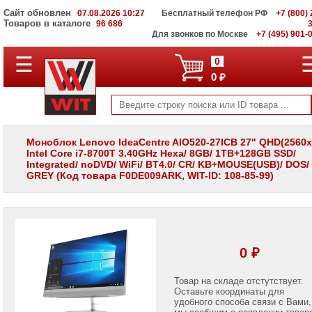
Сайт обновлен
07.08.2026 10:27
Бесплатный телефон РФ
+7 (800) 
Товаров в каталоге
96 686
Для звонков по Москве
+7 (495) 901-
☰
ПОЛНЫЙ
0
КАТАЛОГ
0 ₽
WIT
Корпоративные
серверы
WIT
VV
Моноблок Lenovo IdeaCentre AIO520-27ICB 27" QHD(2560x
Intel Core i7-8700T 3.40GHz Hexa/ 8GB/ 1TB+128GB SSD/
Системы
Integrated/ noDVD/ WiFi/ BT4.0/ CR/ KB+MOUSE(USB)/ DOS/ 
хранения
GREY (Код товара F0DE009ARK, WIT-ID: 108-85-99)
данных
WIT
VI
Мониторы
и
LCD
0 ₽
панели
Проекторы
Товар на складе отстутствует.
и
Оставьте координаты для
лампы
удобного способа связи с Вами,
для
мы сообщим о появлении товар