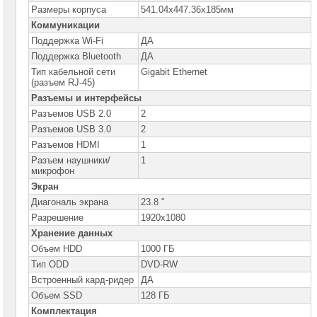
Optiplex
Размеры корпуса
541.04x447.36x185мм
Коммуникации
Моноблоки
Поддержка Wi-Fi
ДА
Dell
Inspiron
Поддержка Bluetooth
ДА
Тип кабельной сети
Gigabit Ethernet
Моноблоки
(разъем RJ-45)
Lenovo
Разъемы и интерфейсы
Моноблоки
Разъемов USB 2.0
2
Lenovo
Разъемов USB 3.0
2
V
Разъемов HDMI
1
Моноблоки
Разъем наушники/
Lenovo
1
ThinkCentre
микрофон
Экран
Моноблоки
Lenovo
Диагональ экрана
23.8 "
IdeaCentre
Разрешение
1920x1080
►
Хранение данных
Моноблоки
Объем HDD
1000 ГБ
Lenovo
Yoga
Тип ODD
DVD-RW
Встроенный кард-ридер
ДА
Моноблоки
Объем SSD
MSI
128 ГБ
Комплектация