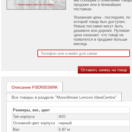
проекторов
продаже или в ближайших
поставках.
Ноутбуки
Указанная цена - последняя, по
Brand
которой товар был доступен.
Name
Новые поставки могут быть
дешевле или дороже. Нулевая
Моноблоки
цена означает, что товар не
Brand
появлялся в продаже больше
Name
месяца.
Моноблоки
Apple
Моноблоки
Acer
Моноблоки
ASUS
Описание F0ER0036RK
Все товары в разделе "Моноблоки Lenovo IdeaCentre"
Моноблоки
Hiper
Размеры, вес, цвет
Моноблоки
Тип корпуса
HP
AIO
Основной цвет корпуса
черный
Моноблоки
Вес
5.87 кг
Dell