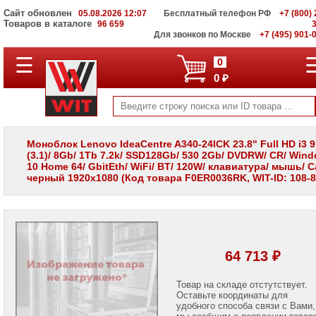
Сайт обновлен
05.08.2026 12:07
Бесплатный телефон РФ
+7 (800) 
Товаров в каталоге
96 659
Для звонков по Москве
+7 (495) 901-
☰
ПОЛНЫЙ
0
КАТАЛОГ
0 ₽
WIT
Корпоративные
серверы
WIT
VV
Моноблок Lenovo IdeaCentre A340-24ICK 23.8" Full HD i3 
(3.1)/ 8Gb/ 1Tb 7.2k/ SSD128Gb/ 530 2Gb/ DVDRW/ CR/ Win
Системы
10 Home 64/ GbitEth/ WiFi/ BT/ 120W/ клавиатура/ мышь/ C
хранения
черный 1920x1080 (Код товара F0ER0036RK, WIT-ID: 108-8
данных
WIT
VI
Мониторы
и
LCD
64 713 ₽
панели
Проекторы
Товар на складе отстутствует.
и
Оставьте координаты для
лампы
удобного способа связи с Вами,
для
мы сообщим о появлении товар