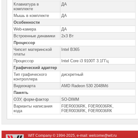
Компьютеры
Клавиатура в
ДА
Brand
комплекте
Name
Мышь в комплекте
ДА
Принтеры
Особенности
плоттеры
Web-камера
ДА
МФУ
Встроенные динамики
2х3 Вт
Серверы
Процессор
Brand
Чипсет материнской
Intel B365
Name
платы
Процессор
Intel Core i3 9100T 3.1ГГц
Пассивное
сетевое
Графический адаптер
оборудование
Тип графического
дискретный
контроллера
Активное
Видеокарта
AMD Radeon 530 2048Мб
сетевое
оборудование
Память
ОЗУ, форм-фактор
SO-DIMM
СХД
Варианты написания
F0ER0036RK, F0ER0036RK,
-
системы
кода
F0ЕR0036RK, F0ЕR0036RК
хранения
данных
Компоненты
компьютеров
WIT Company © 1994-2025, e-mail:
welcome@wit.ru