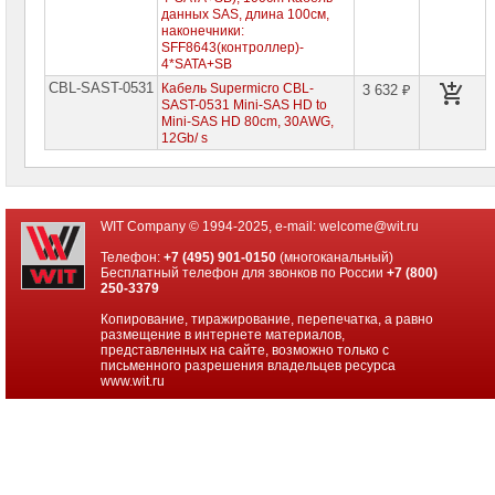
сетевое
данных SAS, длина 100см,
оборудование
наконечники:
SFF8643(контроллер)-
СХД
4*SATA+SB
-
CBL-SAST-0531
Кабель Supermicro CBL-
3 632 ₽
системы
SAST-0531 Mini-SAS HD to
хранения
данных
Mini-SAS HD 80cm, 30AWG,
12Gb/ s
Компоненты
компьютеров
Компоненты
WIT Company © 1994-2025, e-mail:
welcome@wit.ru
серверов
Телефон:
+7 (495) 901-0150
(многоканальный)
Бесплатный телефон для звонков по России
+7 (800)
Серверные
250-3379
платформы
Копирование, тиражирование, перепечатка, а равно
Серверные
размещение в интернете материалов,
материнские
представленных на сайте, возможно только с
платы
письменного разрешения владельцев ресурса
www.wit.ru
Серверные
корпуса
Серверные
процессоры