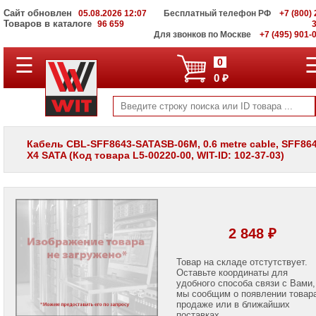
Сайт обновлен
05.08.2026 12:07
Бесплатный телефон РФ
+7 (800) 
Товаров в каталоге
96 659
Для звонков по Москве
+7 (495) 901-
☰
ПОЛНЫЙ
0
КАТАЛОГ
0 ₽
WIT
Корпоративные
серверы
WIT
VV
Кабель CBL-SFF8643-SATASB-06M, 0.6 metre cable, SFF864
X4 SATA (Код товара L5-00220-00, WIT-ID: 102-37-03)
Системы
хранения
данных
WIT
VI
Мониторы
2 848 ₽
и
LCD
панели
Товар на складе отстутствует.
Оставьте координаты для
удобного способа связи с Вами,
Проекторы
мы сообщим о появлении товар
и
лампы
продаже или в ближайших
для
поставках.