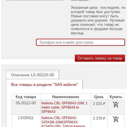
проекторов
Указанная цена - последняя, по
которой товар был доступен.
Ноутбуки
Новые поставки могут быть
Brand
дешевле или дороже. Нулевая
Name
цена означает, что товар не
появлялся в продаже больше
Моноблоки
месяца.
Brand
Name
Компьютеры
Brand
Name
Принтеры
плоттеры
Описание L5-00220-00
МФУ
Все товары в разделе "SAS-кабели"
Серверы
Brand
Name
Код товара
Наименование
Цена
Купить
05-26112-00
Кабель CBL-SFF8643-10M, 1
2 015 ₽
Пассивное
metre cable, SFF8643 to
сетевое
SFF8643
оборудование
LSI00411
Кабель CBL-SFF8643-
2 278 ₽
SATASB-10M(SFF8643-
Активное
4*SATA+SB), 100cm Кабель