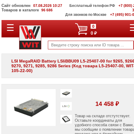
Сайт обновлен
07.08.2026 10:27
Бесплатный телефон РФ
+7 (800) 
Товаров в каталоге
96 686
Для звонков по Москве
+7 (495) 901-
☰
ПОЛНЫЙ
0
КАТАЛОГ
0 ₽
WIT
Корпоративные
серверы
WIT
VV
LSI MegaRAID Battery LSIiBBU09 L5-25407-00 for 9265, 9266
9270, 9271, 9285, 9286 Series (Код товара L5-25407-00, WIT
Системы
105-22-00)
хранения
данных
WIT
VI
Мониторы
и
14 458 ₽
LCD
панели
Товар на складе отстутствует.
Оставьте координаты для
Проекторы
и
удобного способа связи с Вами,
лампы
мы сообщим о появлении товар
для
продаже или в ближайших