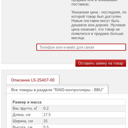
проекторов
поставках.
Указанная цена - последняя, по
Ноутбуки
которой товар был доступен.
Brand
Новые поставки могут быть
Name
дешевле или дороже. Нулевая
цена означает, что товар не
Моноблоки
появлялся в продаже больше
Brand
месяца.
Name
Компьютеры
Brand
Name
Принтеры
плоттеры
МФУ
Описание L5-25407-00
Серверы
Все товары в разделе "RAID-контроллеры - BBU"
Brand
Name
Размер и масса
Пассивное
Вес брутто, кГ
0.2
сетевое
оборудование
Длина, см
17.5
Ширина, см
15
Активное
Высота, см
5.5