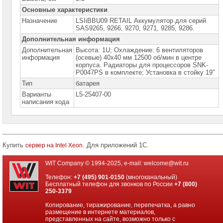
сетевое
оборудование
Основные характеристики
Назначение
LSIiBBU09 RETAIL Аккумулятор для серий
СХД
SAS9265, 9266, 9270, 9271, 9285, 9286.
-
Дополнительная информация
системы
хранения
Дополнительная
Высота: 1U; Охлаждение: 6 вентиляторов
данных
информация
(осевые) 40х40 мм 12500 об/мин в центре
корпуса. Радиаторы для процессоров SNK-
P0047PS в комплекте; Установка в стойку 19"
Компоненты
компьютеров
Тип
батарея
Варианты
L5-25407-00
Компоненты
написания кода
серверов
Серверные
платформы
Купить
. Для приложений 1С.
сервер на Intel Xeon
Серверные
материнские
платы
WIT Company © 1994-2025, e-mail:
welcome@wit.ru
Телефон:
+7 (495) 901-0150
(многоканальный)
Серверные
Бесплатный телефон для звонков по России
+7 (800)
корпуса
250-3379
Копирование, тиражирование, перепечатка, а равно
Серверные
размещение в интернете материалов,
процессоры
представленных на сайте, возможно только с