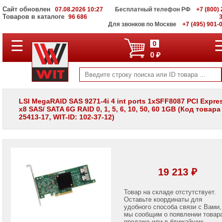
Сайт обновлен
07.08.2026 10:27
Бесплатный телефон РФ
+7 (800) 
Товаров в каталоге
96 686
Для звонков по Москве
+7 (495) 901-
☰
ПОЛНЫЙ
0
КАТАЛОГ
0 ₽
WIT
Корпоративные
серверы
WIT
VV
LSI MegaRAID SAS 9271-4i 4 int ports 1xSFF8087 PCI Expres
x8 SAS/ SATA 6G RAID 0, 1, 5, 6, 10, 50, 60 1GB (Код товара
Системы
25413-17, WIT-ID: 102-37-12)
хранения
данных
WIT
VI
Мониторы
и
19 213 ₽
LCD
панели
Товар на складе отстутствует.
Оставьте координаты для
Проекторы
и
удобного способа связи с Вами,
лампы
мы сообщим о появлении товар
для
продаже или в ближайших