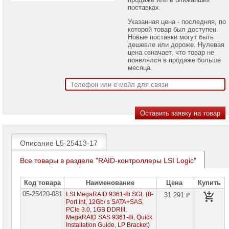
проекторов
поставках.
Указанная цена - последняя, по
Ноутбуки
которой товар был доступен.
Brand
Новые поставки могут быть
Name
дешевле или дороже. Нулевая
цена означает, что товар не
Моноблоки
появлялся в продаже больше
Brand
месяца.
Name
Компьютеры
Brand
Name
Принтеры
плоттеры
МФУ
Описание L5-25413-17
Серверы
Все товары в разделе "RAID-контроллеры LSI Logic"
Brand
Name
Код товара
Наименование
Цена
Купить
Пассивное
05-25420-081
LSI MegaRAID 9361-8i SGL (8-
31 291 ₽
сетевое
Port Int, 12Gb/ s SATA+SAS,
оборудование
PCIe 3.0, 1GB DDRIII,
MegaRAID SAS 9361-8i, Quick
Активное
Installation Guide, LP Bracket)