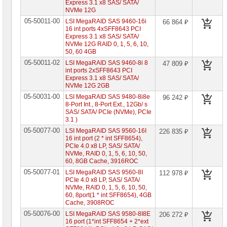
Express 3.1 x8 SAS/ SATA/
ASUS
NVMe 12G
RAID-
05-50011-00
LSI MegaRAID SAS 9460-16i
66 864 ₽
контроллеры
16 int ports 4xSFF8643 PCI
Areca
Express 3.1 x8 SAS/ SATA/
NVMe 12G RAID 0, 1, 5, 6, 10,
RAID-
50, 60 4GB
контроллеры
Adaptec
05-50011-02
LSI MegaRAID SAS 9460-8i 8
47 809 ₽
int ports 2xSFF8643 PCI
RAID-
Express 3.1 x8 SAS/ SATA/
контроллеры
NVMe 12G 2GB
Intel
05-50031-00
LSI MegaRAID SAS 9480-8i8e
96 242 ₽
RAID-
8-Port Int., 8-Port Ext., 12Gb/ s
контроллеры
SAS/ SATA/ PCIe (NVMe), PCIe
LSI
3.1 )
Logic
05-50077-00
LSI MegaRAID SAS 9560-16I
226 835 ₽
►
16 int port (2 * int SFF8654),
PCIe 4.0 x8 LP, SAS/ SATA/
RAID-
контроллеры
NVMe, RAID 0, 1, 5, 6, 10, 50,
Supermicro
60, 8GB Cache, 3916ROC
05-50077-01
LSI MegaRAID SAS 9560-8I
112 978 ₽
RAID-
PCIe 4.0 x8 LP, SAS/ SATA/
контроллеры
NVMe, RAID 0, 1, 5, 6, 10, 50,
-
60, 8port(1 * int SFF8654), 4GB
опции
Cache, 3908ROC
RAID-
05-50076-00
LSI MegaRAID SAS 9580-8I8E
206 272 ₽
контроллеры
16 port (1*int SFF8654 + 2*ext
-