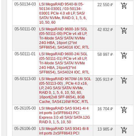
сетевое
05-50134-03
LSI MegaRAID 9540-8i 05-
22 550 ₽
оборудование
50134-03001 / 03-50134-
03001 PCIe 4.0 x8 LP, SAS/
СХД
SATA/ NVMe, RAID 0, 1, 5, 6,
-
10, 50, 60
системы
05-50111-00
хранения
LSI MegaRAID 9600-16i SGL
42 832 ₽
данных
(05-50111-00) PCIe v4 x8 LP,
Tri-Mode SAS/ SATA/ NVMe
24G HBA, 16port (2*int
Компоненты
SFF8654), SAS4016 IOC, RTL
компьютеров
05-50111-01
LSI MegaRAID 9600-24i SGL
58 997 ₽
(05-50111-01) PCIe v4 x8 LP,
Компоненты
Tri-Mode SAS/ SATA/ NVMe
серверов
24G HBA, 24port(3*int
SFF8654), SAS4024 IOC, RTL
Серверные
05-50113-00
LSI MegaRAID 9670W-16i SGL
305 913 ₽
платформы
(05-50113-00) , PCIe 4.0 x16,
LP, 24G SAS/ SATA/ NVMe,
Серверные
RAID 0, 1, 5, 6, 10, 50, 60,
материнские
16port(2x8 SFF-8654), 8GB
платы
Cache, SAS4116W ROC, RTL
05-26105-00
LSI MegaRAID SAS 9341-4i 4
16 704 ₽
Серверные
int ports 1xSFF8643 PCI
корпуса
Express 3.0 x8 SAS/ SATA 12G
RAID 0, 1, 5, 10, 50
Серверные
05-26106-00
LSI MegaRAID SAS 9341-8i 8
13 985 ₽
процессоры
int ports 2xSFF8643 PCI