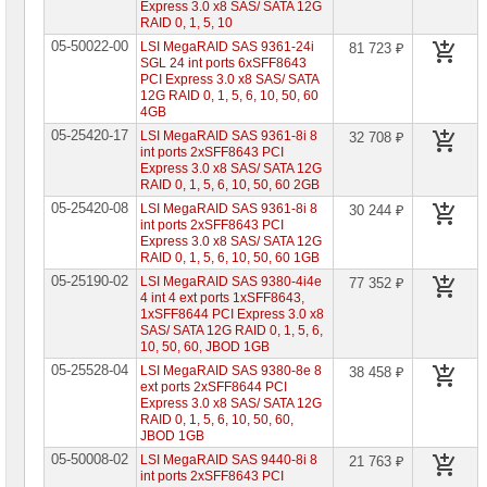
Express 3.0 x8 SAS/ SATA 12G
Серверная
RAID 0, 1, 5, 10
память
05-50022-00
LSI MegaRAID SAS 9361-24i
81 723 ₽
SGL 24 int ports 6xSFF8643
Серверные
PCI Express 3.0 x8 SAS/ SATA
жесткие
12G RAID 0, 1, 5, 6, 10, 50, 60
диски
4GB
05-25420-17
LSI MegaRAID SAS 9361-8i 8
32 708 ₽
HBA
int ports 2xSFF8643 PCI
&
Express 3.0 x8 SAS/ SATA 12G
RAID-
RAID 0, 1, 5, 6, 10, 50, 60 2GB
контроллеры
05-25420-08
LSI MegaRAID SAS 9361-8i 8
30 244 ₽
HBA-
int ports 2xSFF8643 PCI
адаптеры
Express 3.0 x8 SAS/ SATA 12G
Supermicro
RAID 0, 1, 5, 6, 10, 50, 60 1GB
05-25190-02
LSI MegaRAID SAS 9380-4i4e
77 352 ₽
HBA-
4 int 4 ext ports 1xSFF8643,
адаптеры
Areca
1xSFF8644 PCI Express 3.0 x8
SAS/ SATA 12G RAID 0, 1, 5, 6,
HBA-
10, 50, 60, JBOD 1GB
адаптеры
05-25528-04
LSI MegaRAID SAS 9380-8e 8
38 458 ₽
Adaptec
ext ports 2xSFF8644 PCI
Express 3.0 x8 SAS/ SATA 12G
HBA-
RAID 0, 1, 5, 6, 10, 50, 60,
адаптеры
LSI
JBOD 1GB
05-50008-02
LSI MegaRAID SAS 9440-8i 8
21 763 ₽
RAID-
int ports 2xSFF8643 PCI
адаптеры