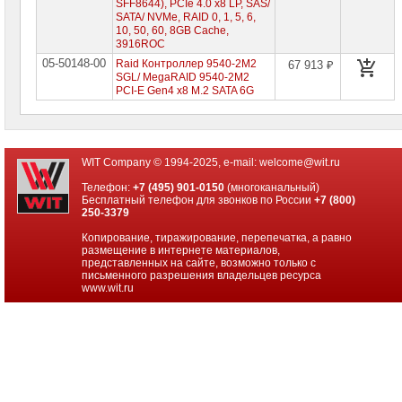
SFF8644), PCIe 4.0 x8 LP, SAS/
BBU
SATA/ NVMe, RAID 0, 1, 5, 6,
10, 50, 60, 8GB Cache,
SAS-
3916ROC
кабели
05-50148-00
Raid Контроллер 9540-2M2
67 913 ₽
SGL/ MegaRAID 9540-2M2
Серверные
PCI-E Gen4 x8 M.2 SATA 6G
опции
Источники
бесперебойного
питания
WIT Company © 1994-2025, e-mail:
welcome@wit.ru
Российское
Телефон:
+7 (495) 901-0150
(многоканальный)
ПО
Бесплатный телефон для звонков по России
+7 (800)
250-3379
Программное
Копирование, тиражирование, перепечатка, а равно
обеспечение
размещение в интернете материалов,
представленных на сайте, возможно только с
Термошкафы
письменного разрешения владельцев ресурса
IP
www.wit.ru
PROM
Специальные
цены