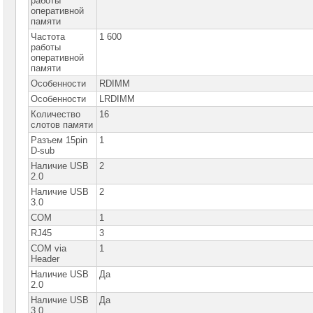
работы
серверные
оперативной
платы
памяти
SuperMicro
Частота
1 600
2-
работы
процессорные
оперативной
серверные
памяти
платы
SuperMicro
Особенности
RDIMM
►
Особенности
LRDIMM
1-
Количество
16
процессорные
слотов памяти
серверные
Разъем 15pin
1
платы
D-sub
Intel
Наличие USB
2
2-
2.0
процессорные
серверные
Наличие USB
2
платы
3.0
Intel
COM
1
RJ45
3
Серверные
корпуса
COM via
1
Header
Серверные
Наличие USB
Да
процессоры
2.0
Наличие USB
Да
Серверная
3.0