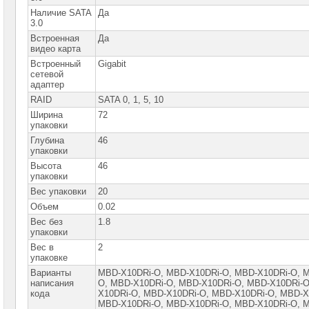
память
Наличие SATA
Да
3.0
Серверные
Встроенная
Да
жесткие
видео карта
диски
Встроенный
Gigabit
сетевой
HBA
&
адаптер
RAID-
RAID
SATA 0, 1, 5, 10
контроллеры
Ширина
72
упаковки
Серверные
опции
Глубина
46
упаковки
Источники
Высота
46
бесперебойного
упаковки
питания
Вес упаковки
20
Объем
0.02
Российское
ПО
Вес без
1.8
упаковки
Программное
Вес в
2
обеспечение
упаковке
Варианты
MBD-X10DRi-O, MBD-X10DRi-O, MВD-X10DRi-O, 
Термошкафы
написания
O, МВD-X10DRi-O, МВD-X10DRi-О, МВD-X10DRi-О
IP
кода
X10DRi-О, МВD-X10DRi-О, МВD-Х10DRi-О, МВD-Х
PROM
МВD-Х10DRi-О, МВD-Х10DRi-О, МВD-Х10DRi-О, 