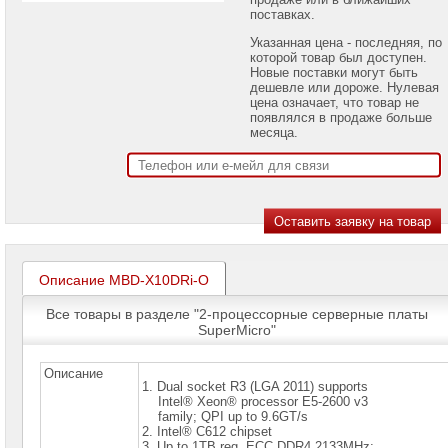
проекторов
поставках.
Указанная цена - последняя, по
Ноутбуки
которой товар был доступен.
Brand
Новые поставки могут быть
Name
дешевле или дороже. Нулевая
цена означает, что товар не
Моноблоки
появлялся в продаже больше
Brand
месяца.
Name
Компьютеры
Brand
Name
Принтеры
плоттеры
МФУ
Описание MBD-X10DRi-O
Серверы
Все товары в разделе "2-процессорные серверные платы
Brand
SuperMicro"
Name
Пассивное
Описание
сетевое
1. Dual socket R3 (LGA 2011) supports
оборудование
Intel® Xeon® processor E5-2600 v3
family; QPI up to 9.6GT/s
2. Intel® C612 chipset
Активное
3. Up to 1TB reg. ECC DDR4 2133MHz;