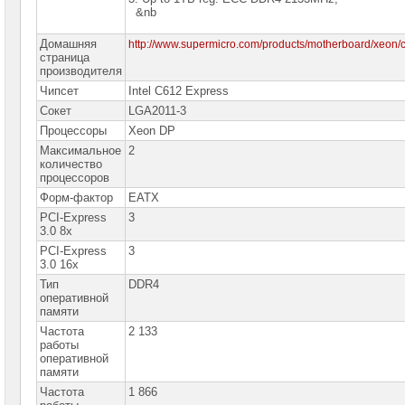
сетевое
&nb
оборудование
Домашняя
http://www.supermicro.com/products/motherboard/xeon/c
СХД
страница
-
производителя
системы
хранения
Чипсет
Intel C612 Express
данных
Сокет
LGA2011-3
Процессоры
Xeon DP
Компоненты
компьютеров
Максимальное
2
количество
процессоров
Компоненты
серверов
Форм-фактор
EATX
PCI-Express
3
Серверные
3.0 8x
платформы
PCI-Express
3
3.0 16x
Серверные
Тип
материнские
DDR4
платы
оперативной
памяти
Серверные
Частота
2 133
материнские
работы
платы
оперативной
ASUS
памяти
1-
Частота
1 866
процессорные