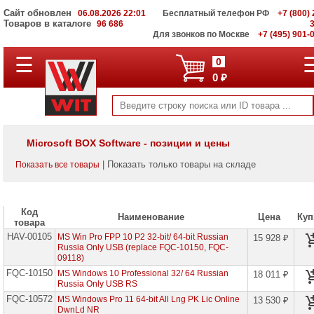
Сайт обновлен
06.08.2026 22:01
Бесплатный телефон РФ
+7 (800) 
Товаров в каталоге
96 686
Для звонков по Москве
+7 (495) 901-
☰
ПОЛНЫЙ
0
КАТАЛОГ
0 ₽
WIT
Корпоративные
серверы
WIT
VV
Microsoft BOX Software - позиции и цены
Системы
| Показать только товары на складе
Показать все товары
хранения
данных
WIT
VI
Код
Наименование
Цена
Куп
товара
Мониторы
HAV-00105
и
MS Win Pro FPP 10 P2 32-bit/ 64-bit Russian
15 928 ₽
LCD
Russia Only USB (replace FQC-10150, FQC-
панели
09118)
FQC-10150
MS Windows 10 Professional 32/ 64 Russian
18 011 ₽
Проекторы
Russia Only USB RS
и
FQC-10572
MS Windows Pro 11 64-bit All Lng PK Lic Online
13 530 ₽
лампы
DwnLd NR
для