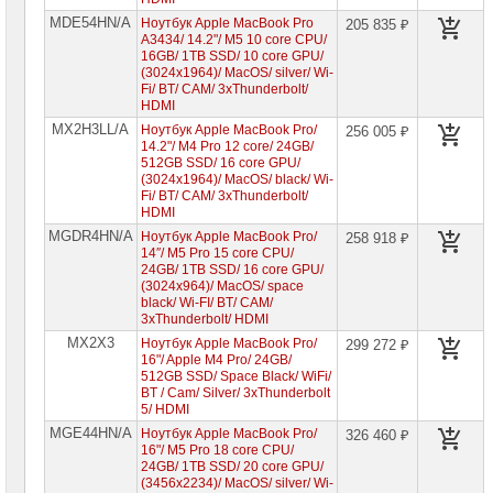
Ноутбуки
MDE54HN/A
Ноутбук Apple MacBook Pro
205 835 ₽
Samsung
A3434/ 14.2"/ M5 10 core CPU/
16GB/ 1TB SSD/ 10 core GPU/
(3024x1964)/ MacOS/ silver/ Wi-
Ноутбуки
Fi/ BT/ CAM/ 3xThunderbolt/
Gigabyte
HDMI
MX2H3LL/A
Ноутбук Apple MacBook Pro/
256 005 ₽
Моноблоки
14.2"/ M4 Pro 12 core/ 24GB/
Brand
512GB SSD/ 16 core GPU/
Name
(3024x1964)/ MacOS/ black/ Wi-
Fi/ BT/ CAM/ 3xThunderbolt/
Компьютеры
HDMI
Brand
MGDR4HN/A
Name
Ноутбук Apple MacBook Pro/
258 918 ₽
14″/ M5 Pro 15 core CPU/
24GB/ 1TB SSD/ 16 core GPU/
Принтеры
(3024x964)/ MacOS/ space
плоттеры
black/ Wi-FI/ BT/ CAM/
МФУ
3xThunderbolt/ HDMI
MX2X3
Ноутбук Apple MacBook Pro/
299 272 ₽
Серверы
16"/ Apple M4 Pro/ 24GB/
Brand
512GB SSD/ Space Black/ WiFi/
Name
BT / Cam/ Silver/ 3xThunderbolt
5/ HDMI
Пассивное
MGE44HN/A
Ноутбук Apple MacBook Pro/
326 460 ₽
сетевое
16"/ M5 Pro 18 core CPU/
оборудование
24GB/ 1TB SSD/ 20 core GPU/
(3456x2234)/ MacOS/ silver/ Wi-
Активное