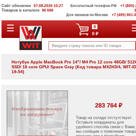
Сайт обновлен
07.08.2026 10:27
Бесплатный телефон РФ
+7 (800) 
Товаров в каталоге
96 686
Для звонков по Москве
+7 (495) 901-
☰
ПОЛНЫЙ
0
КАТАЛОГ
0 ₽
WIT
Корпоративные
серверы
WIT
VV
Нотубук Apple MacBook Pro 14"/ M4 Pro 12 core 48GB/ 51
SSD/ 16 core GPU/ Space Gray (Код товара MX2H3/4, WIT-ID
Системы
19-54)
хранения
данных
WIT
VI
Мониторы
и
283 764 ₽
LCD
панели
Товар на складе отстутствует.
Оставьте координаты для
Проекторы
и
удобного способа связи с Вами,
лампы
мы сообщим о появлении товар
для
продаже или в ближайших