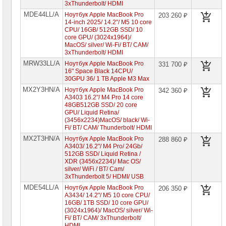
3xThunderbolt/ HDMI
Ноутбуки
Microsoft
MDE44LL/A
Ноутбук Apple MacBook Pro
203 260 ₽
14-inch 2025/ 14.2"/ M5 10 core
CPU/ 16GB/ 512GB SSD/ 10
Ноутбуки
Hiper
core GPU/ (3024x1964)/
MacOS/ silver/ Wi-Fi/ BT/ CAM/
3xThunderbolt/ HDMI
Ноутбуки
MSI
MRW33LL/A
Ноутбук Apple MacBook Pro
331 700 ₽
16" Space Black 14CPU/
30GPU 36/ 1 TB Apple M3 Max
Ноутбуки
Acer
MX2Y3HN/A
Ноутбук Apple MacBook Pro
342 360 ₽
A3403 16.2"/ M4 Pro 14 core
48GB512GB SSD/ 20 core
Ноутбуки
GPU/ Liquid Retina/
Asus
(3456x2234)MacOS/ black/ Wi-
Fi/ BT/ CAM/ Thunderbolt/ HDMI
Ноутбуки
MX2T3HN/A
Ноутбук Apple MacBook Pro
288 860 ₽
Dell
A3403/ 16.2"/ M4 Pro/ 24Gb/
512GB SSD/ Liquid Retina /
Ноутбуки
XDR (3456x2234)/ Mac OS/
HP
silver/ WiFi / BT/ Cam/
3xThunderbolt 5/ HDMI/ USB
Ноутбуки
MDE54LL/A
Ноутбук Apple MacBook Pro
206 350 ₽
Huawei
A3434/ 14.2"/ M5 10 core CPU/
16GB/ 1TB SSD/ 10 core GPU/
Ноутбуки
(3024x1964)/ MacOS/ silver/ Wi-
Lenovo
Fi/ BT/ CAM/ 3xThunderbolt/
HDMI