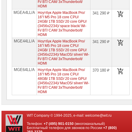
Fi/ BT/ CAM/ 3xThunderbolt/
сетевое
HDMI
оборудование
MGEA4LL/A
Ноутбук Apple MacBook Pro/
341 290 ₽
16"/ M5 Pro 18 core CPU/
СХД
24GB/ 1TB SSD/ 20 core GPU/
-
(3456x2234)/ space black/ Wi-
системы
Fi/ BT/ CAM/ 3xThunderbolt/
хранения
HDMI
данных
MGE44LL/A
Ноутбук Apple MacBook Pro/
341 290 ₽
16″/ M5 Pro 18 core CPU/
Компоненты
24GB/ 1TB SSD/ 20 core GPU/
компьютеров
(3456x2234)/ MacOS/ silver/ Wi-
Fi/ BT/ CAM/ 3xThunderbolt/
Компоненты
HDMI
серверов
MGE64LL/A
Ноутбук Apple MacBook Pro/
370 180 ₽
16″/ M5 Pro 18 core CPU/
Источники
48GB/ 1TB SSD/ 20 core GPU/
бесперебойного
(3456x2234)/ MacOS/ silver/ Wi-
питания
Fi/ BT/ CAM/ 3xThunderbolt/
HDMI
Российское
ПО
Программное
обеспечение
WIT Company © 1994-2025, e-mail:
welcome@wit.ru
Телефон:
+7 (495) 901-0150
(многоканальный)
Термошкафы
Бесплатный телефон для звонков по России
+7 (800)
IP