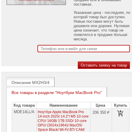
проекторов
поставках.
Указанная цена - последняя, по
Ноутбуки
которой товар был доступен.
Brand
Новые поставки могут быть
Name
дешевле или дороже. Нулевая
цена означает, что товар не
Ноутбуки
появлялся в продаже больше
Apple
месяца.
Планшеты
iPad
Air
Планшеты
iPad
Pro
Ноутбуки
Описание MX2H3/4
MacBook
Air
Все товары в разделе "Ноутбуки MacBook Pro"
Ноутбуки
MacBook
Neo
Код товара
Наименование
Цена
Купить
Ноутбуки
MDE14LL/A
Ноутбук Apple MacBook Pro
206 350 ₽
MacBook
14-inch 2025/ 14.2"/ M5 10 core
Pro
CPU/ 16GB/ 1TB SSD/ 10 core
►
GPU/ (3024x1964)/ MacOS/
Space Black/ Wi-Fi/ BT/ CAM/