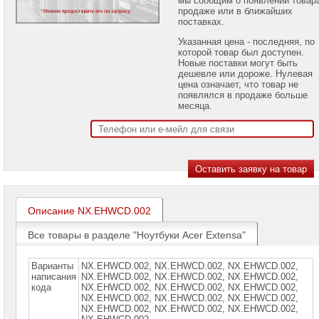
проекторов
продаже или в ближайших
поставках.
Ноутбуки
Указанная цена - последняя, по
Brand
которой товар был доступен.
Name
Новые поставки могут быть
дешевле или дороже. Нулевая
Ноутбуки
цена означает, что товар не
Apple
появлялся в продаже больше
месяца.
Ноутбуки
Microsoft
Ноутбуки
Hiper
Ноутбуки
MSI
Описание NX.EHWCD.002
Ноутбуки
Все товары в разделе "Ноутбуки Acer Extensa"
Acer
Ноутбуки
Acer
Варианты
NX.EHWCD.002, NX.EHWCD.002, NX.EHWСD.002,
A
написания
NX.ЕHWСD.002, NX.ЕHWСD.002, NX.ЕНWСD.002,
кода
NX.ЕНWСD.002, NX.ЕНWСD.002, NX.ЕНWСD.002,
Ноутбуки
NХ.ЕНWСD.002, NХ.ЕНWСD.002, NХ.ЕНWСD.002,
Acer
NХ.ЕНWСD.002, NХ.ЕНWСD.002, NХ.ЕНWСD.002,
Aspire