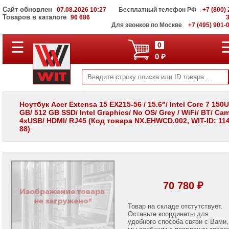
Сайт обновлен
07.08.2026 10:27
Бесплатный телефон РФ
+7 (800) 
Товаров в каталоге
96 686
Для звонков по Москве
+7 (495) 901-
☰
ПОЛНЫЙ
0
КАТАЛОГ
0 ₽
WIT
Корпоративные
серверы
WIT
VV
Ноутбук Acer Extensa 15 EX215-56 / 15.6"/ Intel Core 7 150U
GB/ 512 GB SSD/ Intel Graphics/ No OS/ Grey / WiFi/ BT/ Cam
Системы
4xUSB/ HDMI/ RJ45 (Код товара NX.EHWCD.002, WIT-ID: 114
хранения
88)
данных
WIT
VI
Мониторы
и
LCD
70 780 ₽
панели
Проекторы
Товар на складе отстутствует.
и
Оставьте координаты для
лампы
удобного способа связи с Вами,
для
мы сообщим о появлении товар