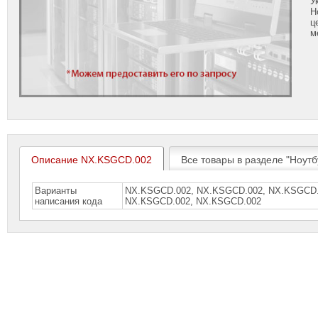
У
Н
ц
м
Описание NX.KSGCD.002
Все товары в разделе "Ноутбу
Варианты
NX.KSGCD.002, NX.KSGCD.002, NX.KSGСD.
написания кода
NХ.КSGСD.002, NХ.КSGСD.002