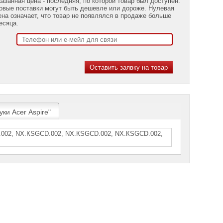
казанная цена - последняя, по которой товар был доступен.
овые поставки могут быть дешевле или дороже. Нулевая
ена означает, что товар не появлялся в продаже больше
есяца.
ки Acer Aspire"
002, NX.КSGСD.002, NX.КSGСD.002, NХ.КSGСD.002,