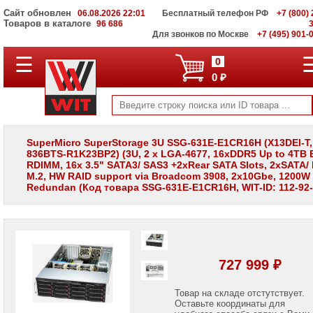
Сайт обновлен
06.08.2026 22:01
Бесплатный телефон РФ
+7 (800) 
Товаров в каталоге
96 686
Для звонков по Москве
+7 (495) 901-
☰
ПОЛНЫЙ
0
КАТАЛОГ
0 ₽
WIT
Корпоративные
серверы
WIT
VV
SuperMicro SuperStorage 3U SSG-631E-E1CR16H (X13DEI-T,
836BTS-R1K23BP2) (3U, 2 x LGA-4677, 16xDDR5 Up to 4TB
Системы
RDIMM, 16x 3.5" SATA3/ SAS3 +2xRear SATA Slots, 2xSATA/
хранения
M.2, HW RAID support via Broadcom 3908, 2x10Gbe, 1200W
данных
Redundan (Код товара SSG-631E-E1CR16H, WIT-ID: 112-92-
WIT
VI
Мониторы
и
LCD
панели
727 999 ₽
Проекторы
и
Товар на складе отстутствует.
лампы
Оставьте координаты для
для