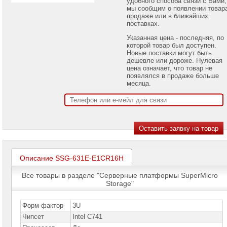
удобного способа связи с Вами,
проекторов
мы сообщим о появлении товар
продаже или в ближайших
поставках.
Ноутбуки
Brand
Указанная цена - последняя, по
Name
которой товар был доступен.
Новые поставки могут быть
Моноблоки
дешевле или дороже. Нулевая
Brand
цена означает, что товар не
Name
появлялся в продаже больше
месяца.
Компьютеры
Brand
Name
Принтеры
плоттеры
МФУ
Серверы
Описание SSG-631E-E1CR16H
Brand
Name
Все товары в разделе "Серверные платформы SuperMicro
Storage"
Пассивное
сетевое
оборудование
Форм-фактор
3U
Чипсет
Intel C741
Активное