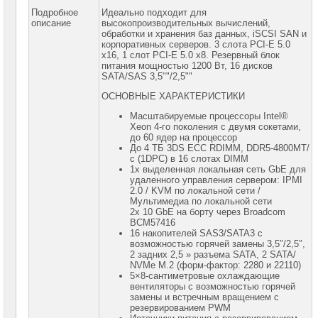
ASUS
Подробное
Идеально подходит для
описание
высокопроизводительных вычислений,
Серверные
обработки и хранения баз данных, iSCSI SAN и
платформы
корпоративных серверов. 3 слота PCI-E 5.0
GIGABYTE
x16, 1 слот PCI-E 5.0 x8. Резервный блок
питания мощностью 1200 Вт, 16 дисков
SATA/SAS 3,5""/2,5""
Серверные
платформы
ОСНОВНЫЕ ХАРАКТЕРИСТИКИ
Intel
Масштабируемые процессоры Intel®
Серверные
Xeon 4-го поколения с двумя сокетами,
платформы
до 60 ядер на процессор
SuperMicro
До 4 ТБ 3DS ECC RDIMM, DDR5-4800MT/
с (1DPC) в 16 слотах DIMM
1x выделенная локальная сеть GbE для
Серверные
удаленного управления сервером: IPMI
платформы
2.0 / KVM по локальной сети /
SuperMicro
Мультимедиа по локальной сети
1U
2x 10 GbE на борту через Broadcom
BCM57416
Серверные
16 накопителей SAS3/SATA3 с
платформы
возможностью горячей замены 3,5″/2,5″,
SuperMicro
2 задних 2,5 » разъема SATA, 2 SATA/
2U
NVMe M.2 (форм-фактор: 2280 и 22110)
5×8-сантиметровые охлаждающие
Серверные
вентиляторы с возможностью горячей
платформы
замены и встречным вращением с
SuperMicro
Tower/
резервированием PWM
4U