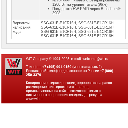
Источники питания с резервированием
1200 Вт на уровне титана (96%)
Серверные
Поддержка HW RAID через Broadcom®
платформы
3908
SuperMicro
Storage
Варианты
SSG-631E-E1CR16H, SSG-631E-E1CR16H,
►
написания
SSG-631E-E1СR16H, SSG-631Е-Е1СR16H,
кода
SSG-631Е-Е1СR16H, SSG-631Е-Е1СR16Н,
Серверные
платформы
SSG-631Е-Е1СR16Н, SSG-631Е-Е1СR16Н
AMD
EPYC
Сконфигурированные
платформы
WIT Company © 1994-2025, e-mail:
welcome@wit.ru
SuperMicro
Телефон:
+7 (495) 901-0150
(многоканальный)
Серверные
Бесплатный телефон для звонков по России
+7 (800)
платформы
250-3379
Supermicro
Blade
Копирование, тиражирование, перепечатка, а равно
размещение в интернете материалов,
Серверные
представленных на сайте, возможно только с
материнские
письменного разрешения владельцев ресурса
платы
www.wit.ru
Серверные
корпуса
Серверные
процессоры