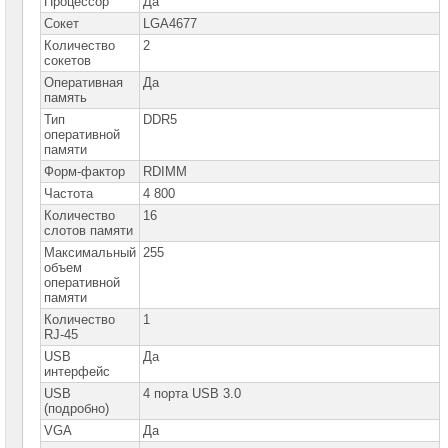
Процессор
Да
сетевое
оборудование
Сокет
LGA4677
Количество
2
СХД
сокетов
-
системы
Оперативная
Да
хранения
память
данных
Тип
DDR5
оперативной
Компоненты
памяти
компьютеров
Форм-фактор
RDIMM
Частота
4 800
Компоненты
серверов
Количество
16
слотов памяти
Серверные
Максимальный
255
платформы
объем
оперативной
памяти
Серверные
платформы
Количество
1
MSI
RJ-45
USB
Да
Серверные
интерфейс
платформы
USB
GOOXI
4 порта USB 3.0
(подробно)
VGA
Серверные
Да
платформы