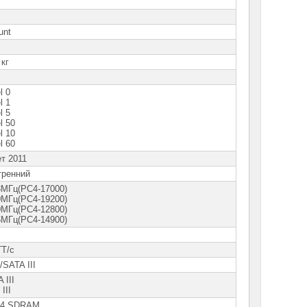
unt
C
 кг
l 0
l 1
l 5
l 50
l 10
l 60
т 2011
тренний
3МГц(PC4-17000)
0МГц(PC4-19200)
0МГц(PC4-12800)
6МГц(PC4-14900)
ГТ/с
SATA III
 III
III
4 SDRAM