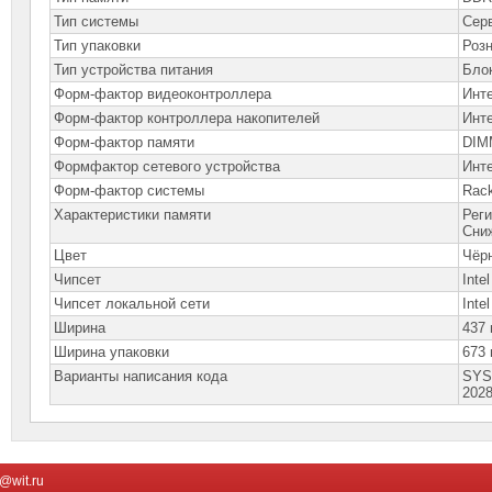
Тип системы
Сер
Тип упаковки
Роз
Тип устройства питания
Бло
Форм-фактор видеоконтроллера
Инт
Форм-фактор контроллера накопителей
Инт
Форм-фактор памяти
DIM
Формфактор сетевого устройства
Инт
Форм-фактор системы
Rac
Характеристики памяти
Рег
Сни
Цвет
Чёр
Чипсет
Inte
Чипсет локальной сети
Inte
Ширина
437
Ширина упаковки
673
Варианты написания кода
SYS
202
@wit.ru