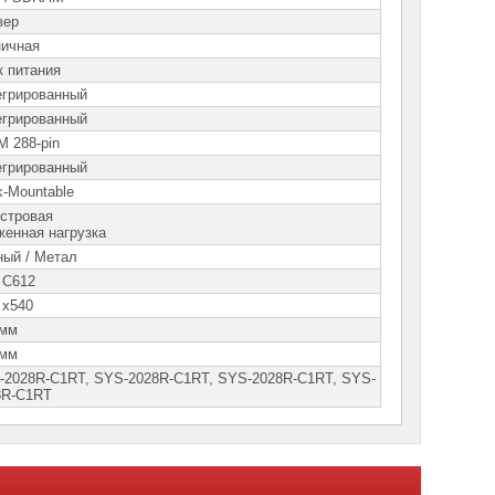
вер
ничная
к питания
егрированный
егрированный
M 288-pin
егрированный
k-Mountable
истровая
женная нагрузка
ный / Метал
l C612
l x540
 мм
 мм
-2028R-C1RT, SYS-2028R-C1RT, SYS-2028R-С1RT, SYS-
8R-С1RТ