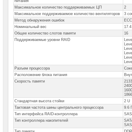
питания
Максимальное количество поддерживаемых ЦП
2
Максимальное поддерживаемое количество вентиляторов
3 co
Метод обнаружения ошибок
EC
Номинальный вес
17.4
Общее количество слотов памяти
16
Поддерживаемые уровни RAID
Leve
Leve
Leve
Leve
Leve
Leve
Разъем процессора
Соке
Расположение блока питания
Вну
Скорость памяти
213
240
160
186
Стандартная высота стойки
2 U
Тактовая частота шины центрального процессора
9.6 
Тип интерфейса RAID-контроллера
SAS/
Тип контроллера накопителей
SATA
SAS 
Тип памяти
DDR