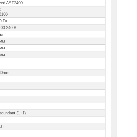
eed AST2400
C
3108
0 Гц
100-240 В
мм
 мм
 мм
 мм
 80mm
edundant (1+1)
Б
Вт