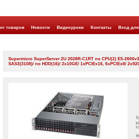
ог товаров
Новости
Видеоуроки
Контакты
Вход для
Supermicro SuperServer 2U 2028R-C1RT no CPU(2) E5-2600v3/ 
SAS3(3108)/ no HDD(16)/ 2x10GE/ 1xPCIEx16, 6xPCIEx8/ 2x92
Т
у
т
У