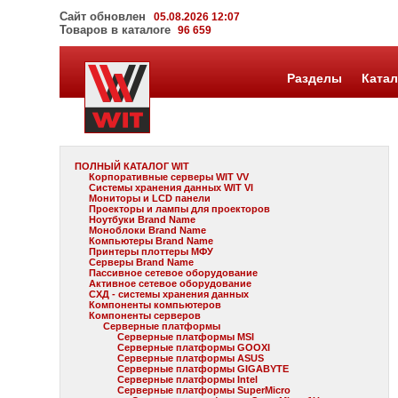
Сайт обновлен
05.08.2026 12:07
Товаров в каталоге
96 659
Разделы
Катал
ПОЛНЫЙ КАТАЛОГ WIT
Корпоративные серверы WIT VV
Системы хранения данных WIT VI
Мониторы и LCD панели
Проекторы и лампы для проекторов
Ноутбуки Brand Name
Моноблоки Brand Name
Компьютеры Brand Name
Принтеры плоттеры МФУ
Серверы Brand Name
Пассивное сетевое оборудование
Активное сетевое оборудование
СХД - системы хранения данных
Компоненты компьютеров
Компоненты серверов
Серверные платформы
Серверные платформы MSI
Серверные платформы GOOXI
Серверные платформы ASUS
Серверные платформы GIGABYTE
Серверные платформы Intel
Серверные платформы SuperMicro