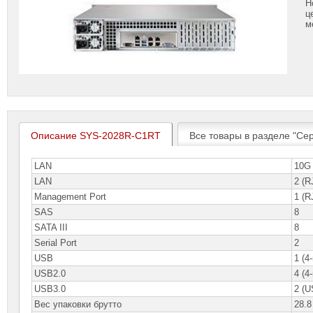
Н
ц
м
Описание SYS-2028R-C1RT
Все товары в разделе "С
LAN
10G 
LAN
2 (R
Management Port
1 (R
SAS
8
SATA III
8
Serial Port
2
USB
1 (4
USB2.0
4 (4
USB3.0
2 (U
Вес упаковки брутто
28.8