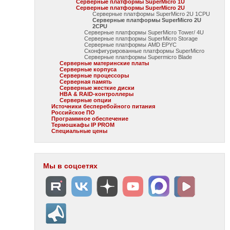
Серверные платформы SuperMicro 1U
Серверные платформы SuperMicro 2U
Серверные платформы SuperMicro 2U 1CPU
Серверные платформы SuperMicro 2U
2CPU
Серверные платформы SuperMicro Tower/ 4U
Серверные платформы SuperMicro Storage
Серверные платформы AMD EPYC
Сконфигурированные платформы SuperMicro
Серверные платформы Supermicro Blade
Серверные материнские платы
Серверные корпуса
Серверные процессоры
Серверная память
Серверные жесткие диски
HBA & RAID-контроллеры
Серверные опции
Источники бесперебойного питания
Российское ПО
Программное обеспечение
Термошкафы IP PROM
Специальные цены
Мы в соцсетях