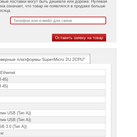
овые поставки могут быть дешевле или дороже. Нулевая
ена означает, что товар не появлялся в продаже больше
есяца.
ерверные платформы SuperMicro 2U 2CPU"
Ethernet
J-45)
J-45)
-пин USB (Тип A))
-пин USB (Тип A))
SB 3.0 (Тип A))
 кг