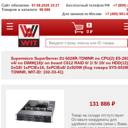
Сайт обновлен
07.08.2026 10:27
Бесплатный телефон РФ
+7 (800) 
Товаров в каталоге
96 686
Для звонков по Москве
+7 (495) 901-
☰
ПОЛНЫЙ
0
КАТАЛОГ
0 ₽
WIT
Корпоративные
серверы
WIT
VV
Supermicro SuperServer 2U 6028R-TDWNR no CPU(2) E5-26
v4/ no DIMM(16)/ on board C612 RAID 0/ 1/ 5/ 10/ no HDD(12)
Системы
2xGE/ 1xPCIEx16, 3xPCIEx8/ 2x920W (Код товара SYS-6028
хранения
TDWNR, WIT-ID: 102-33-41)
данных
WIT
VI
Мониторы
и
LCD
131 886 ₽
панели
Проекторы
Товар на складе отстутствует.
и
Оставьте координаты для
лампы
удобного способа связи с Вами,
для
мы сообщим о появлении товар