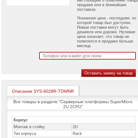
проекторов
продаже или в ближайших
поставках.
Ноутбуки
Указанная цена - последняя, по
Brand
которой товар был доступен.
Name
Новые поставки могут быть
дешевле или дороже. Нулевая
Моноблоки
цена означает, что товар не
Brand
появлялся в продаже больше
Name
месяца.
Компьютеры
Brand
Name
Принтеры
плоттеры
МФУ
Описание SYS-6028R-TDWNR
Серверы
Brand
Все товары в разделе "Серверные платформы SuperMicro
Name
2U 2CPU"
Пассивное
сетевое
Корпус
оборудование
Монтаж в стойку
2U
Тип корпуса
Rack
Активное