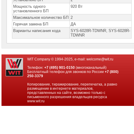
ASUS
Мощность одного
920 Вт
установленного БП
Серверные
Максимальное количество БП
2
платформы
GIGABYTE
Горячая замена БП
ДА
Варианты написания кода
SYS-6028R-TDWNR, SYS-6028R-
Серверные
TDWNR
платформы
Intel
Серверные
платформы
WIT Company © 1994-2025, e-mail:
welcome@wit.ru
SuperMicro
Телефон:
+7 (495) 901-0150
(многоканальный)
Бесплатный телефон для звонков по России
+7 (800)
Серверные
250-3379
платформы
SuperMicro
Копирование, тиражирование, перепечатка, а равно
1U
размещение в интернете материалов,
представленных на сайте, возможно только с
Серверные
письменного разрешения владельцев ресурса
платформы
www.wit.ru
SuperMicro
2U
Серверные
платформы
SuperMicro
2U
1CPU