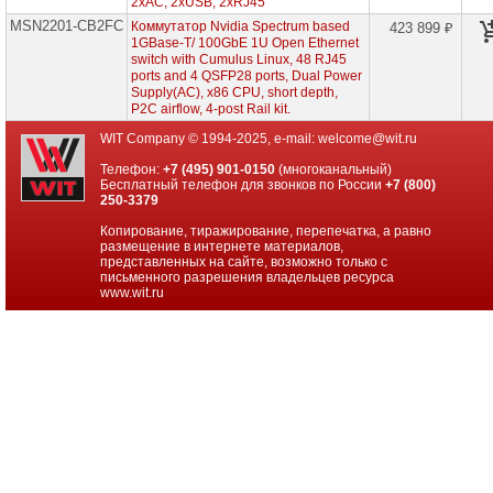
2xAC, 2xUSB, 2xRJ45
проекторов
MSN2201-CB2FC
Коммутатор Nvidia Spectrum based
423 899 ₽
1GBase-T/ 100GbE 1U Open Ethernet
Ноутбуки
switch with Cumulus Linux, 48 RJ45
Brand
ports and 4 QSFP28 ports, Dual Power
Name
Supply(AC), x86 CPU, short depth,
P2C airflow, 4-post Rail kit.
Моноблоки
Brand
WIT Company © 1994-2025, e-mail:
welcome@wit.ru
Name
Телефон:
+7 (495) 901-0150
(многоканальный)
Бесплатный телефон для звонков по России
+7 (800)
Компьютеры
250-3379
Brand
Name
Копирование, тиражирование, перепечатка, а равно
размещение в интернете материалов,
представленных на сайте, возможно только с
Принтеры
письменного разрешения владельцев ресурса
плоттеры
www.wit.ru
МФУ
Серверы
Brand
Name
Пассивное
сетевое
оборудование
Активное