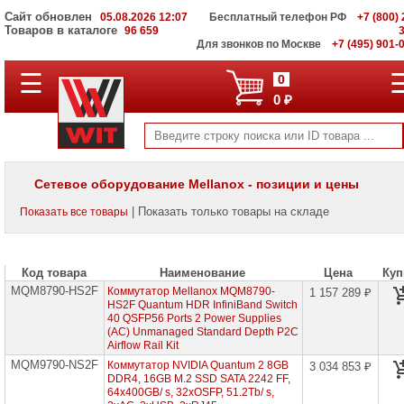
Сайт обновлен
05.08.2026 12:07
Бесплатный телефон РФ
+7 (800) 
Товаров в каталоге
96 659
Для звонков по Москве
+7 (495) 901-
☰
ПОЛНЫЙ
0
КАТАЛОГ
0 ₽
WIT
Корпоративные
серверы
WIT
VV
Сетевое оборудование Mellanox - позиции и цены
Системы
| Показать только товары на складе
Показать все товары
хранения
данных
WIT
VI
Код товара
Наименование
Цена
Куп
MQM8790-HS2F
Мониторы
Коммутатор Mellanox MQM8790-
1 157 289 ₽
и
HS2F Quantum HDR InfiniBand Switch
LCD
40 QSFP56 Ports 2 Power Supplies
панели
(AC) Unmanaged Standard Depth P2C
Airflow Rail Kit
Проекторы
MQM9790-NS2F
Коммутатор NVIDIA Quantum 2 8GB
3 034 853 ₽
и
DDR4, 16GB M.2 SSD SATA 2242 FF,
лампы
64x400GB/ s, 32xOSFP, 51.2Tb/ s,
для