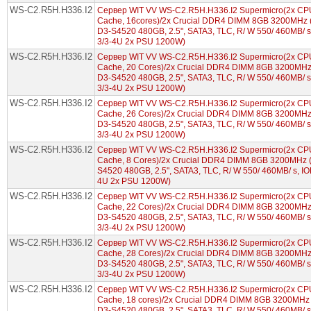
WS-C2.R5H.H336.I2
Сервер WIT VV WS-C2.R5H.H336.I2 Supermicro(2x CPU
Cache, 16cores)/2x Crucial DDR4 DIMM 8GB 3200MHz (
D3-S4520 480GB, 2.5", SATA3, TLC, R/ W 550/ 460MB/ 
3/3-4U 2x PSU 1200W)
WS-C2.R5H.H336.I2
Сервер WIT VV WS-C2.R5H.H336.I2 Supermicro(2x CPU 
Cache, 20 Cores)/2x Crucial DDR4 DIMM 8GB 3200MHz 
D3-S4520 480GB, 2.5", SATA3, TLC, R/ W 550/ 460MB/ 
3/3-4U 2x PSU 1200W)
WS-C2.R5H.H336.I2
Сервер WIT VV WS-C2.R5H.H336.I2 Supermicro(2x CPU
Cache, 26 Cores)/2x Crucial DDR4 DIMM 8GB 3200MHz 
D3-S4520 480GB, 2.5", SATA3, TLC, R/ W 550/ 460MB/ 
3/3-4U 2x PSU 1200W)
WS-C2.R5H.H336.I2
Сервер WIT VV WS-C2.R5H.H336.I2 Supermicro(2x CPU 
Cache, 8 Cores)/2x Crucial DDR4 DIMM 8GB 3200MHz (
S4520 480GB, 2.5", SATA3, TLC, R/ W 550/ 460MB/ s, I
4U 2x PSU 1200W)
WS-C2.R5H.H336.I2
Сервер WIT VV WS-C2.R5H.H336.I2 Supermicro(2x CPU 
Cache, 22 Cores)/2x Crucial DDR4 DIMM 8GB 3200MHz 
D3-S4520 480GB, 2.5", SATA3, TLC, R/ W 550/ 460MB/ 
3/3-4U 2x PSU 1200W)
WS-C2.R5H.H336.I2
Сервер WIT VV WS-C2.R5H.H336.I2 Supermicro(2x CPU
Cache, 28 Cores)/2x Crucial DDR4 DIMM 8GB 3200MHz 
D3-S4520 480GB, 2.5", SATA3, TLC, R/ W 550/ 460MB/ 
3/3-4U 2x PSU 1200W)
WS-C2.R5H.H336.I2
Сервер WIT VV WS-C2.R5H.H336.I2 Supermicro(2x CPU 
Cache, 18 cores)/2x Crucial DDR4 DIMM 8GB 3200MHz 
D3-S4520 480GB, 2.5", SATA3, TLC, R/ W 550/ 460MB/ 