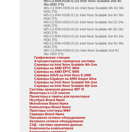
WS-C2.R5H.H336-I2 (2x Intel Xeon Scalable 2nd 4U
36x HDD 3"5)
WG-C2.R4H.H336.I4 (2x Intel Xeon Scalable 4th 4U 36x
HDD 3"5)
WS-C1.R4H.H336.I3 (1x Intel Xeon Scalable 3rd 4U 36x
HDD 3"5)
WS-C2.R2H.H324.I3 (2x Intel Xeon Scalable 3rd 2U 24x
HDD 3"5)
WS-C2.R3H.H316.I4 (2x Intel Xeon Scalable 4th 3U 16x
HDD 3"5)
WS-C2.R4H.H324.I3 (2x Intel Xeon Scalable 3rd 4U 24x
HDD 3"5)
WS-C2.R4H.H336.I3 (2x Intel Xeon Scalable 3rd 4U 36x
HDD 3"5)
WG-C2.R4H.H336.I2 (2x Intel Xeon Scalable 2nd 4U
36x HDD 3"5)
Графические станции
4-процессорные серверные системы
Серверы на Intel Xeon Scalable 4th Gen
Серверы на AMD EPYC 9004
Серверы на AMD EPYC 9005
Серверы ASUS на Intel Xeon E-2400
Серверы Gigabyte на ARM Amper Altra
Серверы на Intel Xeon Scalable 5th Gen
Серверы на Intel Xeon Scalable 6th Gen
Системы хранения данных WIT VI
Мониторы и LCD панели
Проекторы и лампы для проекторов
Ноутбуки Brand Name
Моноблоки Brand Name
Компьютеры Brand Name
Принтеры плоттеры МФУ
Серверы Brand Name
Пассивное сетевое оборудование
Активное сетевое оборудование
СХД - системы хранения данных
Компоненты компьютеров
Компоненты серверов