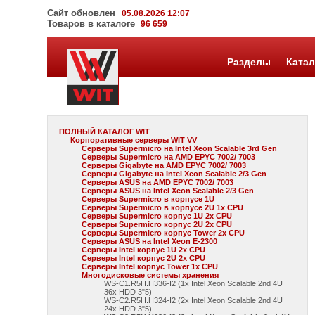
Сайт обновлен
05.08.2026 12:07
Товаров в каталоге
96 659
Разделы
Катал
ПОЛНЫЙ КАТАЛОГ WIT
Корпоративные серверы WIT VV
Серверы Supermicro на Intel Xeon Scalable 3rd Gen
Серверы Supermicro на AMD EPYC 7002/ 7003
Серверы Gigabyte на AMD EPYC 7002/ 7003
Серверы Gigabyte на Intel Xeon Scalable 2/3 Gen
Серверы ASUS на AMD EPYC 7002/ 7003
Серверы ASUS на Intel Xeon Scalable 2/3 Gen
Серверы Supermicro в корпусе 1U
Серверы Supermicro в корпусе 2U 1x CPU
Серверы Supermicro корпус 1U 2x CPU
Серверы Supermicro корпус 2U 2x CPU
Серверы Supermicro корпус Tower 2x CPU
Серверы ASUS на Intel Xeon E-2300
Серверы Intel корпус 1U 2x CPU
Серверы Intel корпус 2U 2x CPU
Серверы Intel корпус Tower 1x CPU
Многодисковые системы хранения
WS-C1.R5H.H336-I2 (1x Intel Xeon Scalable 2nd 4U
36x HDD 3"5)
WS-C2.R5H.H324-I2 (2x Intel Xeon Scalable 2nd 4U
24x HDD 3"5)