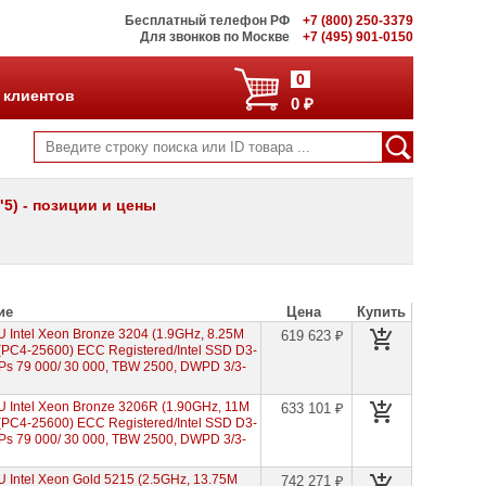
Бесплатный телефон РФ
+7 (800) 250-3379
Для звонков по Москве
+7 (495) 901-0150
0
 клиентов
0 ₽
"5) - позиции и цены
ие
Цена
Купить
Intel Xeon Bronze 3204 (1.9GHz, 8.25M
619 623 ₽
PC4-25600) ECC Registered/Intel SSD D3-
OPs 79 000/ 30 000, TBW 2500, DWPD 3/3-
 Intel Xeon Bronze 3206R (1.90GHz, 11M
633 101 ₽
PC4-25600) ECC Registered/Intel SSD D3-
OPs 79 000/ 30 000, TBW 2500, DWPD 3/3-
Intel Xeon Gold 5215 (2.5GHz, 13.75M
742 271 ₽