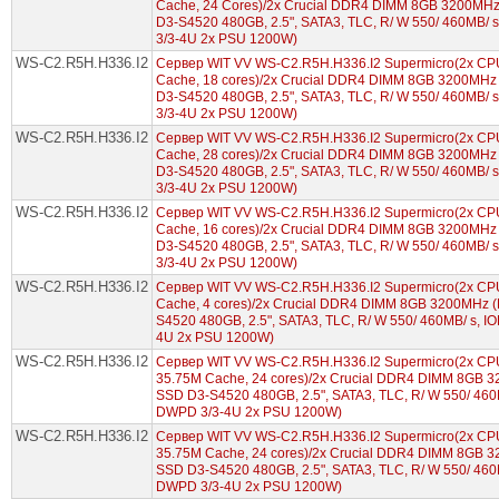
Cache, 24 Cores)/2x Crucial DDR4 DIMM 8GB 3200MHz 
D3-S4520 480GB, 2.5", SATA3, TLC, R/ W 550/ 460MB/ 
3/3-4U 2x PSU 1200W)
WS-C2.R5H.H336.I2
Сервер WIT VV WS-C2.R5H.H336.I2 Supermicro(2x CPU 
Cache, 18 cores)/2x Crucial DDR4 DIMM 8GB 3200MHz 
D3-S4520 480GB, 2.5", SATA3, TLC, R/ W 550/ 460MB/ 
3/3-4U 2x PSU 1200W)
WS-C2.R5H.H336.I2
Сервер WIT VV WS-C2.R5H.H336.I2 Supermicro(2x CPU 
Cache, 28 cores)/2x Crucial DDR4 DIMM 8GB 3200MHz 
D3-S4520 480GB, 2.5", SATA3, TLC, R/ W 550/ 460MB/ 
3/3-4U 2x PSU 1200W)
WS-C2.R5H.H336.I2
Сервер WIT VV WS-C2.R5H.H336.I2 Supermicro(2x CPU 
Cache, 16 cores)/2x Crucial DDR4 DIMM 8GB 3200MHz 
D3-S4520 480GB, 2.5", SATA3, TLC, R/ W 550/ 460MB/ 
3/3-4U 2x PSU 1200W)
WS-C2.R5H.H336.I2
Сервер WIT VV WS-C2.R5H.H336.I2 Supermicro(2x CPU 
Cache, 4 cores)/2x Crucial DDR4 DIMM 8GB 3200MHz (
S4520 480GB, 2.5", SATA3, TLC, R/ W 550/ 460MB/ s, I
4U 2x PSU 1200W)
WS-C2.R5H.H336.I2
Сервер WIT VV WS-C2.R5H.H336.I2 Supermicro(2x CPU 
35.75M Cache, 24 cores)/2x Crucial DDR4 DIMM 8GB 3
SSD D3-S4520 480GB, 2.5", SATA3, TLC, R/ W 550/ 460M
DWPD 3/3-4U 2x PSU 1200W)
WS-C2.R5H.H336.I2
Сервер WIT VV WS-C2.R5H.H336.I2 Supermicro(2x CPU 
35.75M Cache, 24 cores)/2x Crucial DDR4 DIMM 8GB 3
SSD D3-S4520 480GB, 2.5", SATA3, TLC, R/ W 550/ 460M
DWPD 3/3-4U 2x PSU 1200W)