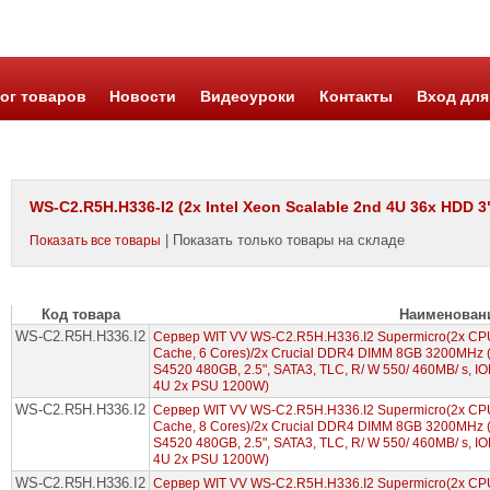
ог товаров
Новости
Видеоуроки
Контакты
Вход для
WS-C2.R5H.H336-I2 (2x Intel Xeon Scalable 2nd 4U 36x HDD 3
| Показать только товары на складе
Показать все товары
Код товара
Наименован
WS-C2.R5H.H336.I2
Сервер WIT VV WS-C2.R5H.H336.I2 Supermicro(2x CPU 
Cache, 6 Cores)/2x Crucial DDR4 DIMM 8GB 3200MHz (
S4520 480GB, 2.5", SATA3, TLC, R/ W 550/ 460MB/ s, I
4U 2x PSU 1200W)
WS-C2.R5H.H336.I2
Сервер WIT VV WS-C2.R5H.H336.I2 Supermicro(2x CPU
Cache, 8 Cores)/2x Crucial DDR4 DIMM 8GB 3200MHz (
S4520 480GB, 2.5", SATA3, TLC, R/ W 550/ 460MB/ s, I
4U 2x PSU 1200W)
WS-C2.R5H.H336.I2
Сервер WIT VV WS-C2.R5H.H336.I2 Supermicro(2x CPU 