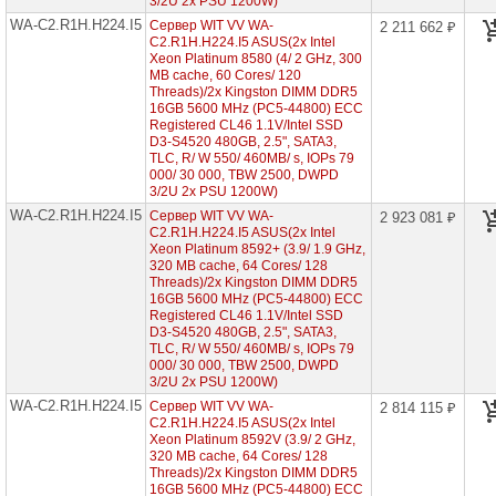
3/2U 2x PSU 1200W)
1U
12x
WA-C2.R1H.H224.I5
Сервер WIT VV WA-
2 211 662 ₽
HDD
C2.R1H.H224.I5 ASUS(2x Intel
3"5)
Xeon Platinum 8580 (4/ 2 GHz, 300
MB cache, 60 Cores/ 120
WG-
Threads)/2x Kingston DIMM DDR5
C2.R2H.H224.I5
16GB 5600 MHz (PC5-44800) ECC
(2x
Registered CL46 1.1V/Intel SSD
Intel
D3-S4520 480GB, 2.5", SATA3,
Xeon
Scalable
TLC, R/ W 550/ 460MB/ s, IOPs 79
5th
000/ 30 000, TBW 2500, DWPD
1U
3/2U 2x PSU 1200W)
24x
WA-C2.R1H.H224.I5
Сервер WIT VV WA-
2 923 081 ₽
HDD
C2.R1H.H224.I5 ASUS(2x Intel
2"5)
Xeon Platinum 8592+ (3.9/ 1.9 GHz,
320 MB cache, 64 Cores/ 128
WS-
C2.R2H.H308.I5
Threads)/2x Kingston DIMM DDR5
(2x
16GB 5600 MHz (PC5-44800) ECC
Intel
Registered CL46 1.1V/Intel SSD
Xeon
D3-S4520 480GB, 2.5", SATA3,
Scalable
TLC, R/ W 550/ 460MB/ s, IOPs 79
5th
000/ 30 000, TBW 2500, DWPD
2U
3/2U 2x PSU 1200W)
8x
WA-C2.R1H.H224.I5
HDD
Сервер WIT VV WA-
2 814 115 ₽
3"5)
C2.R1H.H224.I5 ASUS(2x Intel
Xeon Platinum 8592V (3.9/ 2 GHz,
WS-
320 MB cache, 64 Cores/ 128
C2.R4H.H308.I5
Threads)/2x Kingston DIMM DDR5
(2x
16GB 5600 MHz (PC5-44800) ECC