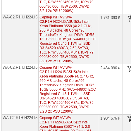
TLC, R/ W 550/ 460MB/ s, IOPs 79
Серверы
000/ 30 000, TBW 2500, DWPD
на
3/2U 2x PSU 1200W)
Intel
WA-C2.R1H.H224.I5
Xeon
Сервер WIT VV WA-
1 761 393 ₽
Scalable
C2.R1H.H224.I5 ASUS(2x Intel
5th
Xeon Platinum 8558 (4/ 2.1 GHz,
Gen
260 MB cache, 48 Cores/ 96
Threads)/2x Kingston DIMM DDR5
WG-
16GB 5600 MHz (PC5-44800) ECC
C2.R1H.H304.I5
Registered CL46 1.1V/Intel SSD
(2x
D3-S4520 480GB, 2.5", SATA3,
Intel
TLC, R/ W 550/ 460MB/ s, IOPs 79
Xeon
000/ 30 000, TBW 2500, DWPD
Scalable
3/2U 2x PSU 1200W)
5th
1U
WA-C2.R1H.H224.I5
Сервер WIT VV WA-
2 434 996 ₽
4x
C2.R1H.H224.I5 ASUS(2x Intel
HDD
Xeon Platinum 8558P (4/ 2.7 GHz,
3"5)
260 MB cache, 48 Cores/ 96
Threads)/2x Kingston DIMM DDR5
WG-
16GB 5600 MHz (PC5-44800) ECC
C2.R1H.H208.I5
Registered CL46 1.1V/Intel SSD
(2x
D3-S4520 480GB, 2.5", SATA3,
Intel
TLC, R/ W 550/ 460MB/ s, IOPs 79
Xeon
000/ 30 000, TBW 2500, DWPD
Scalable
5th
3/2U 2x PSU 1200W)
1U
WA-C2.R1H.H224.I5
Сервер WIT VV WA-
1 904 576 ₽
8x
C2.R1H.H224.I5 ASUS(2x Intel
HDD
Xeon Platinum 8562Y+ (4.1/ 2.8
2"5)