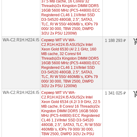
37.5 MB cache, 16 Cores/ 32
Intel
Threads)/2x Kingston DIMM DDR5
Xeon
16GB 5600 MHz (PC5-44800) ECC
Scalable
Registered CL46 1.1V/Intel SSD
2/3
D3-S4520 480GB, 2.5", SATA3,
Gen
TLC, R/ W 550/ 460MB/ s, IOPs 79
000/ 30 000, TBW 2500, DWPD
Серверы
3/2U 2x PSU 1200W)
Supermicro
WA-C2.R1H.H224.I5
в
Сервер WIT VV WA-
1 188 293 ₽
корпусе
C2.R1H.H224.I5 ASUS(2x Intel
1U
Xeon Gold 6530 (4/ 2.1 GHz, 160
MB cache, 32 Cores/ 64
Threads)/2x Kingston DIMM DDR5
Серверы
16GB 5600 MHz (PC5-44800) ECC
Supermicro
Registered CL46 1.1V/Intel SSD
в
D3-S4520 480GB, 2.5", SATA3,
корпусе
2U
TLC, R/ W 550/ 460MB/ s, IOPs 79
1x
000/ 30 000, TBW 2500, DWPD
CPU
3/2U 2x PSU 1200W)
WA-C2.R1H.H224.I5
Сервер WIT VV WA-
1 341 025 ₽
Серверы
C2.R1H.H224.I5 ASUS(2x Intel
Supermicro
Xeon Gold 6534 (4.2/ 3.9 GHz, 22.5
корпус
MB cache, 8 Cores/ 16 Threads)/2x
1U
Kingston DIMM DDR5 16GB 5600
2x
MHz (PC5-44800) ECC Registered
CPU
CL46 1.1V/Intel SSD D3-S4520
480GB, 2.5", SATA3, TLC, R/ W 550/
Серверы
460MB/ s, IOPs 79 000/ 30 000,
Supermicro
TBW 2500, DWPD 3/2U 2x PSU