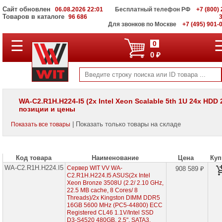
Сайт обновлен
06.08.2026 22:01
Бесплатный телефон РФ
+7 (800) 
Товаров в каталоге
96 686
Для звонков по Москве
+7 (495) 901-
☰
ПОЛНЫЙ
0
КАТАЛОГ
0 ₽
WIT
Корпоративные
серверы
WIT
VV
WA-C2.R1H.H224-I5 (2x Intel Xeon Scalable 5th 1U 24x HDD 2
позиции и цены
Серверы
Supermicro
| Показать только товары на складе
Показать все товары
на
Intel
Xeon
Scalable
3rd
Код товара
Наименование
Цена
Куп
Gen
WA-C2.R1H.H224.I5
Сервер WIT VV WA-
908 589 ₽
C2.R1H.H224.I5 ASUS(2x Intel
Серверы
Xeon Bronze 3508U (2.2/ 2.10 GHz,
Supermicro
22.5 MB cache, 8 Cores/ 8
на
Threads)/2x Kingston DIMM DDR5
AMD
16GB 5600 MHz (PC5-44800) ECC
EPYC
Registered CL46 1.1V/Intel SSD
7002/
D3-S4520 480GB, 2.5", SATA3,