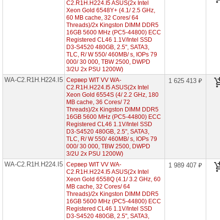
4th
C2.R1H.H224.I5 ASUS(2x Intel
Gen
Xeon Gold 6548Y+ (4.1/ 2.5 GHz,
60 MB cache, 32 Cores/ 64
Серверы
Threads)/2x Kingston DIMM DDR5
на
16GB 5600 MHz (PC5-44800) ECC
AMD
Registered CL46 1.1V/Intel SSD
EPYC
D3-S4520 480GB, 2.5", SATA3,
9004
TLC, R/ W 550/ 460MB/ s, IOPs 79
000/ 30 000, TBW 2500, DWPD
3/2U 2x PSU 1200W)
Серверы
на
WA-C2.R1H.H224.I5
Сервер WIT VV WA-
1 625 413 ₽
AMD
C2.R1H.H224.I5 ASUS(2x Intel
EPYC
Xeon Gold 6554S (4/ 2.2 GHz, 180
9005
MB cache, 36 Cores/ 72
Threads)/2x Kingston DIMM DDR5
Серверы
16GB 5600 MHz (PC5-44800) ECC
ASUS
Registered CL46 1.1V/Intel SSD
на
D3-S4520 480GB, 2.5", SATA3,
Intel
TLC, R/ W 550/ 460MB/ s, IOPs 79
Xeon
000/ 30 000, TBW 2500, DWPD
E-
3/2U 2x PSU 1200W)
2400
WA-C2.R1H.H224.I5
Сервер WIT VV WA-
1 989 407 ₽
C2.R1H.H224.I5 ASUS(2x Intel
Серверы
Xeon Gold 6558Q (4.1/ 3.2 GHz, 60
Gigabyte
MB cache, 32 Cores/ 64
на
Threads)/2x Kingston DIMM DDR5
ARM
16GB 5600 MHz (PC5-44800) ECC
Amper
Registered CL46 1.1V/Intel SSD
Altra
D3-S4520 480GB, 2.5", SATA3,