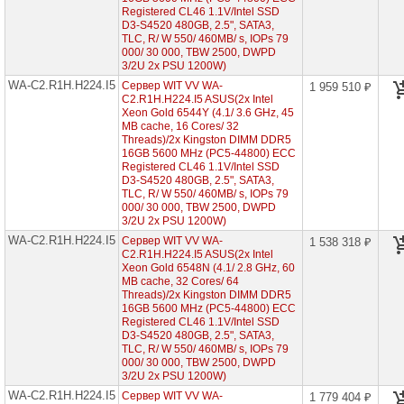
2U
Registered CL46 1.1V/Intel SSD
2x
D3-S4520 480GB, 2.5", SATA3,
CPU
TLC, R/ W 550/ 460MB/ s, IOPs 79
000/ 30 000, TBW 2500, DWPD
3/2U 2x PSU 1200W)
Серверы
Intel
WA-C2.R1H.H224.I5
Сервер WIT VV WA-
1 959 510 ₽
корпус
C2.R1H.H224.I5 ASUS(2x Intel
Tower
Xeon Gold 6544Y (4.1/ 3.6 GHz, 45
1x
MB cache, 16 Cores/ 32
CPU
Threads)/2x Kingston DIMM DDR5
16GB 5600 MHz (PC5-44800) ECC
Многодисковые
Registered CL46 1.1V/Intel SSD
системы
D3-S4520 480GB, 2.5", SATA3,
хранения
TLC, R/ W 550/ 460MB/ s, IOPs 79
000/ 30 000, TBW 2500, DWPD
3/2U 2x PSU 1200W)
Графические
станции
WA-C2.R1H.H224.I5
Сервер WIT VV WA-
1 538 318 ₽
C2.R1H.H224.I5 ASUS(2x Intel
Xeon Gold 6548N (4.1/ 2.8 GHz, 60
4-
MB cache, 32 Cores/ 64
процессорные
серверные
Threads)/2x Kingston DIMM DDR5
системы
16GB 5600 MHz (PC5-44800) ECC
Registered CL46 1.1V/Intel SSD
D3-S4520 480GB, 2.5", SATA3,
Серверы
TLC, R/ W 550/ 460MB/ s, IOPs 79
на
000/ 30 000, TBW 2500, DWPD
Intel
3/2U 2x PSU 1200W)
Xeon
Scalable
WA-C2.R1H.H224.I5
Сервер WIT VV WA-
1 779 404 ₽