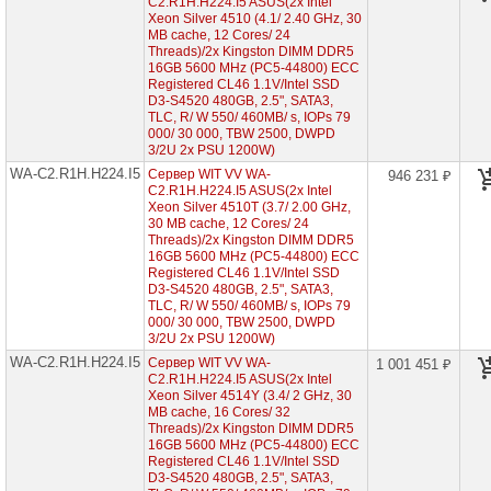
C2.R1H.H224.I5 ASUS(2x Intel
WA-
Xeon Silver 4510 (4.1/ 2.40 GHz, 30
C2.R2H.H312-
MB cache, 12 Cores/ 24
I5
Threads)/2x Kingston DIMM DDR5
(2x
16GB 5600 MHz (PC5-44800) ECC
Intel
Registered CL46 1.1V/Intel SSD
Xeon
D3-S4520 480GB, 2.5", SATA3,
Scalable
TLC, R/ W 550/ 460MB/ s, IOPs 79
5th
000/ 30 000, TBW 2500, DWPD
2U
3/2U 2x PSU 1200W)
12x
HDD
WA-C2.R1H.H224.I5
Сервер WIT VV WA-
946 231 ₽
3"5)
C2.R1H.H224.I5 ASUS(2x Intel
Xeon Silver 4510T (3.7/ 2.00 GHz,
WA-
30 MB cache, 12 Cores/ 24
C2.R1H.H304-
Threads)/2x Kingston DIMM DDR5
I5
16GB 5600 MHz (PC5-44800) ECC
(2x
Registered CL46 1.1V/Intel SSD
Intel
D3-S4520 480GB, 2.5", SATA3,
Xeon
TLC, R/ W 550/ 460MB/ s, IOPs 79
Scalable
000/ 30 000, TBW 2500, DWPD
5th
3/2U 2x PSU 1200W)
1U
4x
WA-C2.R1H.H224.I5
Сервер WIT VV WA-
1 001 451 ₽
HDD
C2.R1H.H224.I5 ASUS(2x Intel
3"5)
Xeon Silver 4514Y (3.4/ 2 GHz, 30
MB cache, 16 Cores/ 32
WA-
Threads)/2x Kingston DIMM DDR5
C2.R1H.H212-
16GB 5600 MHz (PC5-44800) ECC
I5
Registered CL46 1.1V/Intel SSD
(2x
D3-S4520 480GB, 2.5", SATA3,
Intel