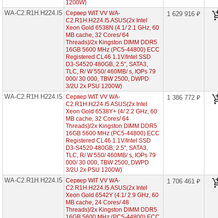
корпус
1200W)
2U
WA-C2.R1H.H224.I5
Сервер WIT VV WA-
1 629 916 ₽
2x
C2.R1H.H224.I5 ASUS(2x Intel
CPU
Xeon Gold 6538N (4.1/ 2.1 GHz, 60
MB cache, 32 Cores/ 64
Серверы
Threads)/2x Kingston DIMM DDR5
Supermicro
16GB 5600 MHz (PC5-44800) ECC
корпус
Registered CL46 1.1V/Intel SSD
Tower
D3-S4520 480GB, 2.5", SATA3,
2x
TLC, R/ W 550/ 460MB/ s, IOPs 79
CPU
000/ 30 000, TBW 2500, DWPD
3/2U 2x PSU 1200W)
Серверы
WA-C2.R1H.H224.I5
Сервер WIT VV WA-
1 386 772 ₽
ASUS
C2.R1H.H224.I5 ASUS(2x Intel
на
Xeon Gold 6538Y+ (4/ 2.2 GHz, 60
Intel
MB cache, 32 Cores/ 64
Xeon
E-
Threads)/2x Kingston DIMM DDR5
2300
16GB 5600 MHz (PC5-44800) ECC
Registered CL46 1.1V/Intel SSD
D3-S4520 480GB, 2.5", SATA3,
Серверы
TLC, R/ W 550/ 460MB/ s, IOPs 79
Intel
000/ 30 000, TBW 2500, DWPD
корпус
3/2U 2x PSU 1200W)
1U
2x
WA-C2.R1H.H224.I5
Сервер WIT VV WA-
1 706 461 ₽
CPU
C2.R1H.H224.I5 ASUS(2x Intel
Xeon Gold 6542Y (4.1/ 2.9 GHz, 60
MB cache, 24 Cores/ 48
Серверы
Intel
Threads)/2x Kingston DIMM DDR5
корпус
16GB 5600 MHz (PC5-44800) ECC