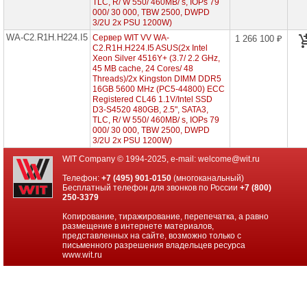
Xeon
TLC, R/ W 550/ 460MB/ s, IOPs 79
Scalable
000/ 30 000, TBW 2500, DWPD
5th
3/2U 2x PSU 1200W)
1U
WA-C2.R1H.H224.I5
Сервер WIT VV WA-
1 266 100 ₽
12x
C2.R1H.H224.I5 ASUS(2x Intel
HDD
Xeon Silver 4516Y+ (3.7/ 2.2 GHz,
2"5)
45 MB cache, 24 Cores/ 48
WA-
Threads)/2x Kingston DIMM DDR5
C2.R1H.H224-
16GB 5600 MHz (PC5-44800) ECC
I5
Registered CL46 1.1V/Intel SSD
(2x
D3-S4520 480GB, 2.5", SATA3,
Intel
TLC, R/ W 550/ 460MB/ s, IOPs 79
Xeon
000/ 30 000, TBW 2500, DWPD
Scalable
3/2U 2x PSU 1200W)
5th
1U
WIT Company © 1994-2025, e-mail:
welcome@wit.ru
24x
HDD
Телефон:
+7 (495) 901-0150
(многоканальный)
2"5)
Бесплатный телефон для звонков по России
+7 (800)
►
250-3379
Копирование, тиражирование, перепечатка, а равно
Серверы
размещение в интернете материалов,
на
представленных на сайте, возможно только с
Intel
письменного разрешения владельцев ресурса
Xeon
www.wit.ru
Scalable
6th
Gen
Системы