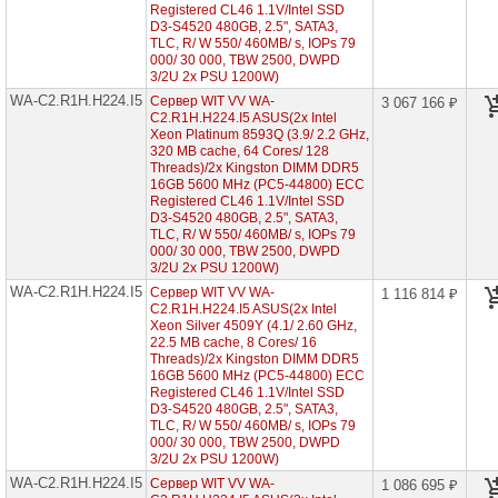
Intel
Registered CL46 1.1V/Intel SSD
Xeon
D3-S4520 480GB, 2.5", SATA3,
Scalable
TLC, R/ W 550/ 460MB/ s, IOPs 79
5th
000/ 30 000, TBW 2500, DWPD
Tower/4U
3/2U 2x PSU 1200W)
8x
HDD
WA-C2.R1H.H224.I5
Сервер WIT VV WA-
3 067 166 ₽
3"5)
C2.R1H.H224.I5 ASUS(2x Intel
Xeon Platinum 8593Q (3.9/ 2.2 GHz,
WS-
320 MB cache, 64 Cores/ 128
C2.R2H.H312.I5
Threads)/2x Kingston DIMM DDR5
(2x
16GB 5600 MHz (PC5-44800) ECC
Intel
Registered CL46 1.1V/Intel SSD
Xeon
D3-S4520 480GB, 2.5", SATA3,
Scalable
TLC, R/ W 550/ 460MB/ s, IOPs 79
5th
000/ 30 000, TBW 2500, DWPD
1U
12x
3/2U 2x PSU 1200W)
HDD
WA-C2.R1H.H224.I5
Сервер WIT VV WA-
1 116 814 ₽
3"5)
C2.R1H.H224.I5 ASUS(2x Intel
Xeon Silver 4509Y (4.1/ 2.60 GHz,
WS-
22.5 MB cache, 8 Cores/ 16
C2.R2H.H216.I5
Threads)/2x Kingston DIMM DDR5
(2x
16GB 5600 MHz (PC5-44800) ECC
Intel
Xeon
Registered CL46 1.1V/Intel SSD
Scalable
D3-S4520 480GB, 2.5", SATA3,
5th
TLC, R/ W 550/ 460MB/ s, IOPs 79
1U
000/ 30 000, TBW 2500, DWPD
16x
3/2U 2x PSU 1200W)
HDD
WA-C2.R1H.H224.I5
Сервер WIT VV WA-
1 086 695 ₽
2"5)