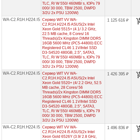
7003
TLC, R/ W 550/ 460MB/ s, IOPs 79
000/ 30 000, TBW 2500, DWPD
Серверы
3/2U 2x PSU 1200W)
Gigabyte
WA-C2.R1H.H224.I5
Сервер WIT VV WA-
1 125 616 ₽
на
C2.R1H.H224.I5 ASUS(2x Intel
AMD
Xeon Gold 5515+ (4.1/ 3.2 GHz,
EPYC
7002/
22.5 MB cache, 8 Cores/ 16
7003
Threads)/2x Kingston DIMM DDR5
16GB 5600 MHz (PC5-44800) ECC
Registered CL46 1.1V/Intel SSD
Серверы
D3-S4520 480GB, 2.5", SATA3,
Gigabyte
TLC, R/ W 550/ 460MB/ s, IOPs 79
на
000/ 30 000, TBW 2500, DWPD
Intel
3/2U 2x PSU 1200W)
Xeon
Scalable
WA-C2.R1H.H224.I5
Сервер WIT VV WA-
1 426 395 ₽
2/3
C2.R1H.H224.I5 ASUS(2x Intel
Gen
Xeon Gold 5520+ (4/ 2.2 GHz, 52.5
MB cache, 28 Cores/ 56
Серверы
Threads)/2x Kingston DIMM DDR5
ASUS
16GB 5600 MHz (PC5-44800) ECC
на
Registered CL46 1.1V/Intel SSD
AMD
D3-S4520 480GB, 2.5", SATA3,
EPYC
TLC, R/ W 550/ 460MB/ s, IOPs 79
7002/
000/ 30 000, TBW 2500, DWPD
7003
3/2U 2x PSU 1200W)
WA-C2.R1H.H224.I5
Сервер WIT VV WA-
1 496 836 ₽
Серверы
C2.R1H.H224.I5 ASUS(2x Intel
ASUS
Xeon Gold 6526Y (3.9/ 2.8 GHz,
на