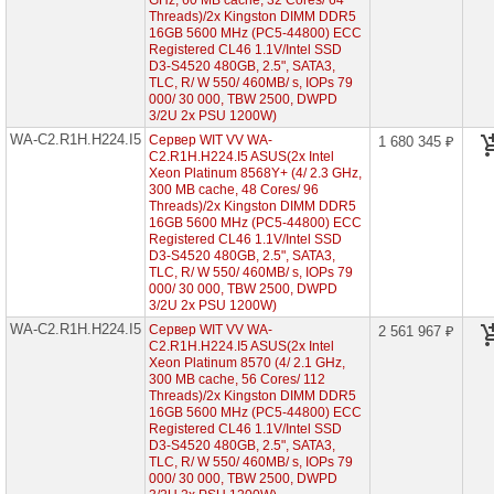
GHz, 60 MB cache, 32 Cores/ 64
Threads)/2x Kingston DIMM DDR5
WG-
16GB 5600 MHz (PC5-44800) ECC
C2.R1H.H212.I5
(2x
Registered CL46 1.1V/Intel SSD
Intel
D3-S4520 480GB, 2.5", SATA3,
Xeon
TLC, R/ W 550/ 460MB/ s, IOPs 79
Scalable
000/ 30 000, TBW 2500, DWPD
5th
3/2U 2x PSU 1200W)
1U
WA-C2.R1H.H224.I5
Сервер WIT VV WA-
1 680 345 ₽
12x
C2.R1H.H224.I5 ASUS(2x Intel
HDD
2"5)
Xeon Platinum 8568Y+ (4/ 2.3 GHz,
300 MB cache, 48 Cores/ 96
WG-
Threads)/2x Kingston DIMM DDR5
C2.R1H.H210.I5
16GB 5600 MHz (PC5-44800) ECC
(2x
Registered CL46 1.1V/Intel SSD
Intel
D3-S4520 480GB, 2.5", SATA3,
Xeon
TLC, R/ W 550/ 460MB/ s, IOPs 79
Scalable
000/ 30 000, TBW 2500, DWPD
5th
3/2U 2x PSU 1200W)
1U
10x
WA-C2.R1H.H224.I5
Сервер WIT VV WA-
2 561 967 ₽
HDD
C2.R1H.H224.I5 ASUS(2x Intel
2"5)
Xeon Platinum 8570 (4/ 2.1 GHz,
300 MB cache, 56 Cores/ 112
WG-
Threads)/2x Kingston DIMM DDR5
C2.R2H.H312.I5
16GB 5600 MHz (PC5-44800) ECC
(2x
Registered CL46 1.1V/Intel SSD
Intel
D3-S4520 480GB, 2.5", SATA3,
Xeon
TLC, R/ W 550/ 460MB/ s, IOPs 79
Scalable
000/ 30 000, TBW 2500, DWPD
5th