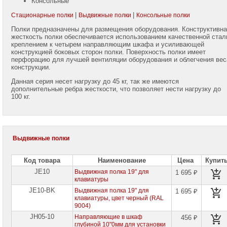
Консольные
+7
(985)
|
|
Стационарные полки
Выдвижные полки
Консольные полки
768-
8583
Полки предназначены для размещения оборудования. Конструктивна
жесткость полки обеспечивается использованием качественной стал
креплением к четырем направляющим шкафа и усиливающей
Telegram:
конструкцией боковых сторон полки. Поверхность полки имеет
+7
перфорацию для лучшей вентиляции оборудования и облегчения вес
(985)
конструкции.
768-
8583
Данная серия несет нагрузку до 45 кг, так же имеются
дополнительные ребра жесткости, что позволяет нести нагрузку до
WhatsApp:
100 кг.
+7
(985)
768-
8583
Выдвижные полки
Viber:
+7
(985)
Код товара
Наименование
Цена
Купит
768-
8583
JE10
Выдвижная полка 19" для
1 695 ₽
клавиатуры
Александр
JE10-BK
Выдвижная полка 19" для
1 695 ₽
Крюков
клавиатуры, цвет черный (RAL
Mobile:
9004)
+7
JH05-10
(916)
Направляющие в шкаф
456 ₽
158-
глубиной 10"0мм для установки