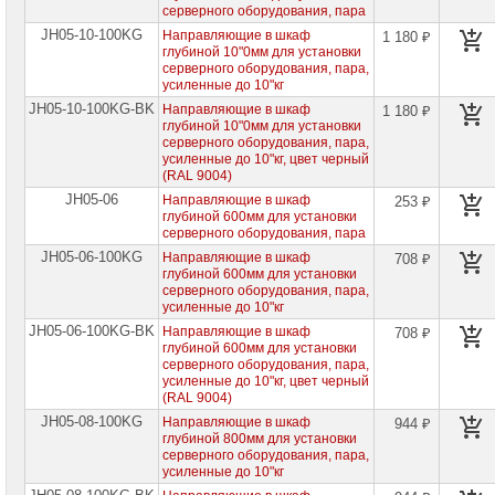
0005
серверного оборудования, пара
JH05-10-100KG
Направляющие в шкаф
1 180 ₽
Telegram:
глубиной 10"0мм для установки
+7
серверного оборудования, пара,
(916)
усиленные до 10"кг
158-
JH05-10-100KG-BK
Направляющие в шкаф
1 180 ₽
0005
глубиной 10"0мм для установки
серверного оборудования, пара,
WhatsApp:
усиленные до 10"кг, цвет черный
+7
(RAL 9004)
(916)
158-
JH05-06
Направляющие в шкаф
253 ₽
0005
глубиной 600мм для установки
серверного оборудования, пара
JH05-06-100KG
Направляющие в шкаф
708 ₽
глубиной 600мм для установки
серверного оборудования, пара,
усиленные до 10"кг
JH05-06-100KG-BK
Направляющие в шкаф
708 ₽
глубиной 600мм для установки
серверного оборудования, пара,
усиленные до 10"кг, цвет черный
(RAL 9004)
JH05-08-100KG
Направляющие в шкаф
944 ₽
глубиной 800мм для установки
серверного оборудования, пара,
усиленные до 10"кг