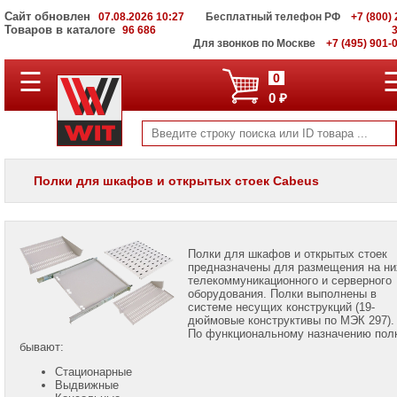
Сайт обновлен
07.08.2026 10:27
Бесплатный телефон РФ
+7 (800) 
Товаров в каталоге
96 686
Для звонков по Москве
+7 (495) 901-
Шкафы
☰
0
и
0 ₽
стойки
19”
Комплектующие
к
шкафам
Полки для шкафов и открытых стоек Cabeus
Компоненты
СКС
KVM-
Полки для шкафов и открытых стоек
переключатели
предназначены для размещения на ни
телекоммуникационного и серверного
оборудования. Полки выполнены в
системе несущих конструкций (19-
дюймовые конструктивы по МЭК 297).
По функциональному назначению пол
бывают:
Владимир
Стационарные
Комен
Выдвижные
Mobile: