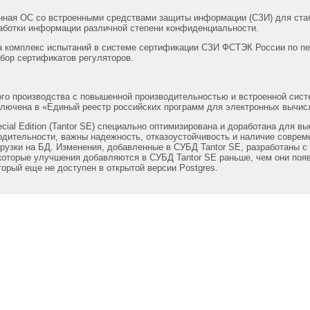
ная ОС со встроенными средствами защиты информации (СЗИ) для стаб
аботки информации различной степени конфиденциальности.
 комплекс испытаний в системе сертификации СЗИ ФСТЭК России по пе
абор сертификатов регуляторов.
го производства с повышенной производительностью и встроенной систе
ключена в «Единый реестр российских программ для электронных вычис
cial Edition (Tantor SE) специально оптимизирована и доработана для 
одительности, важны надежность, отказоустойчивость и наличие совре
грузки на БД. Изменения, добавленные в СУБД Tantor SE, разработаны с
которые улучшения добавляются в СУБД Tantor SE раньше, чем они появ
орый еще не доступен в открытой версии Postgres.