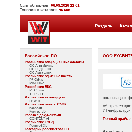
Сайт обновлен
06.08.2026 22:01
Товаров в каталоге
96 686
Разделы
Катал
Российское ПО
ООО РУСБИТ
Российские операционные системы
ОС Альт Линукс
ОС РЕД СОФТ
ОС Astra Linux
Российские офисные пакеты
Р7-Офис
МойОФис
Российские ВКС
МТС Линк
TrueConf
Российские антивирусы
организациях фи
Dr.Web
Российские пакеты САПР
«Астра» создае
nanosoft
ИТ-инфраструкт
Компас 3D
Работа с документами
CONTENT AI
Полный прайс-
Российские СУБД
PostgreSQL
Категории российского ПО
Astra Linux