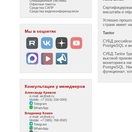
Операционные системы
Офисные пакеты
Cертифицирован
Средства САПР
Средства видеоконференцсвязи
масштаба и обр
Успешно прошла
стране имеет н
Мы в соцсетях
Tantor
СУБД российско
PostgreSQL и в
СУБД Tantor Spe
высокой произв
мониторинга на
PostgreSQL. Не
функционал, кот
Консультации у менеджеров
Александр Крюков
e-mail: ak@wit.ru
Mobile: +7 (916) 158-0005
Telegram
WhatsApp
Владимир Комен
e-mail: vk@wit.ru
Mobile: +7 (985) 768-8583
Telegram
WhatsApp