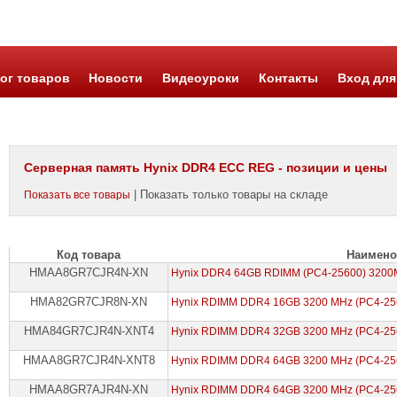
ог товаров
Новости
Видеоуроки
Контакты
Вход для
Серверная память Hynix DDR4 ECC REG - позиции и цены
| Показать только товары на складе
Показать все товары
Код товара
Наимено
HMAA8GR7CJR4N-XN
Hynix DDR4 64GB RDIMM (PC4-25600) 3200M
HMA82GR7CJR8N-XN
Hynix RDIMM DDR4 16GB 3200 MHz (PC4-256
HMA84GR7CJR4N-XNT4
Hynix RDIMM DDR4 32GB 3200 MHz (PC4-256
HMAA8GR7CJR4N-XNT8
Hynix RDIMM DDR4 64GB 3200 MHz (PC4-256
HMAA8GR7AJR4N-XN
Hynix RDIMM DDR4 64GB 3200 MHz (PC4-256