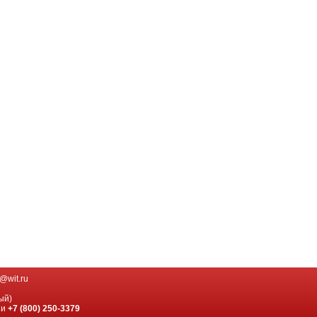
@wit.ru
ый)
ии
+7 (800) 250-3379