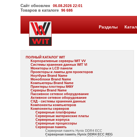
Сайт обновлен
06.08.2026 22:01
Товаров в каталоге
96 686
Разделы
Катал
ПОЛНЫЙ КАТАЛОГ WIT
Корпоративные серверы WIT VV
Системы хранения данных WIT VI
Мониторы и LCD панели
Проекторы и лампы для проекторов
Ноутбуки Brand Name
Моноблоки Brand Name
Компьютеры Brand Name
Принтеры плоттеры МФУ
Серверы Brand Name
Пассивное сетевое оборудование
Активное сетевое оборудование
СХД - системы хранения данных
Компоненты компьютеров
Компоненты серверов
Серверные платформы
Серверные материнские платы
Серверные корпуса
Серверные процессоры
Серверная память
Серверная память Hynix DDR4 ECC
Серверная память Hynix DDR4 ECC REG