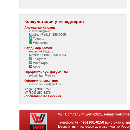
Консультации у менеджеров
Александр Крюков
e-mail: ak@wit.ru
Mobile: +7 (916) 158-0005
Telegram
WhatsApp
Владимир Комен
e-mail: vk@wit.ru
Mobile: +7 (985) 768-8583
Telegram
WhatsApp
Viber
Оформить бух. документы
e-mail:
buh@wit.ru
Оформить гарантию
e-mail:
support@wit.ru
+7 (495) 901-0150
+7 (800) 250-3379
(бесплатно по России)
WIT Company © 1994-2025, e-mail:
welcome
Телефон:
+7 (495) 901-0150
(многоканальн
Бесплатный телефон для звонков по Росс