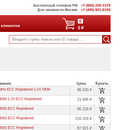
Бесплатный телефон РФ
+7 (800) 250-3379
Для звонков по Москве
+7 (495) 901-0150
0
 клиентов
0 ₽
вание
Цена
Купить
Hz ECC Registered 1.2V, OEM
86 530 ₽
00) 1.2V ECC Registered
21 846 ₽
00) ECC Registered
85 218 ₽
00) ECC Registered
216 324 ₽
00) ECC Registered
87 921 ₽