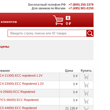
Бесплатный телефон РФ
+7 (800) 250-3379
Для звонков по Москве
+7 (495) 901-0150
0
 клиентов
0 ₽
 цены
ование
Цена
Купить
4-21300) ECC registered 1.2V
0 ₽
4-23400) ECC Registered 1.2V
0 ₽
4-25600) ECC Registered
0 ₽
PC5-38400) ECC Registered
0 ₽
C5-44800) ECC Registered
21 138 ₽