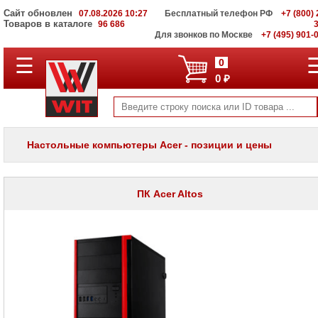
Сайт обновлен
07.08.2026 10:27
Бесплатный телефон РФ
+7 (800) 
Товаров в каталоге
96 686
Для звонков по Москве
+7 (495) 901-
☰
ПОЛНЫЙ
0
КАТАЛОГ
0 ₽
WIT
Корпоративные
серверы
WIT
VV
Настольные компьютеры Acer - позиции и цены
Системы
хранения
данных
WIT
ПК Acer Altos
VI
Мониторы
и
LCD
панели
Проекторы
и
лампы
для