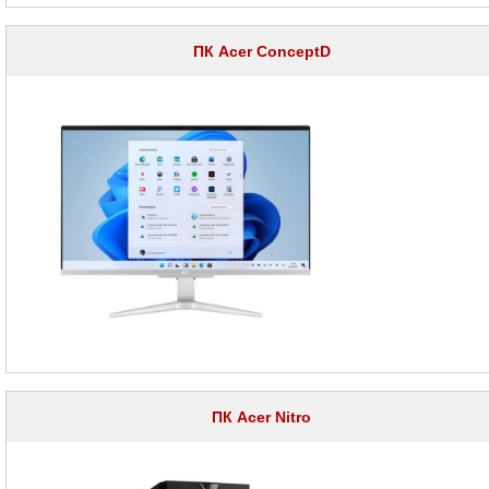
ПК
Acer
ПК Acer ConceptD
ConceptD
ПК
Acer
Nitro
ПК
Acer
Predator
ПК
Acer
Veriton
Настольные
компьютеры
ASUS
Настольные
компьютеры
Hiper
ПК Acer Nitro
Настольные
компьютеры
Huawei