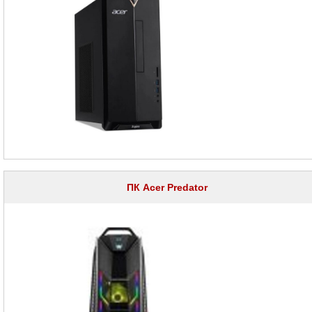
Настольные
компьютеры
HP
Настольные
компьютеры
Dell
Настольные
компьютеры
Lenovo
Настольные
компьютеры
MSI
Принтеры
ПК Acer Predator
плоттеры
МФУ
Серверы
Brand
Name
Пассивное
сетевое
оборудование