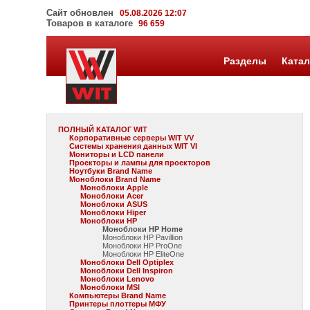
Сайт обновлен
05.08.2026 12:07
Товаров в каталоге
96 659
Разделы
Катал
ПОЛНЫЙ КАТАЛОГ WIT
Корпоративные серверы WIT VV
Системы хранения данных WIT VI
Мониторы и LCD панели
Проекторы и лампы для проекторов
Ноутбуки Brand Name
Моноблоки Brand Name
Моноблоки Apple
Моноблоки Acer
Моноблоки ASUS
Моноблоки Hiper
Моноблоки HP
Моноблоки HP Home
Моноблоки HP Pavillion
Моноблоки HP ProOne
Моноблоки HP EliteOne
Моноблоки Dell Optiplex
Моноблоки Dell Inspiron
Моноблоки Lenovo
Моноблоки MSI
Компьютеры Brand Name
Принтеры плоттеры МФУ