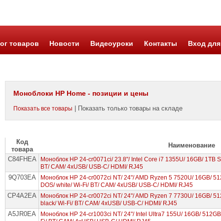
ог товаров
Новости
Видеоуроки
Контакты
Вход для
Моноблоки HP Home - позиции и цены
| Показать только товары на складе
Показать все товары
Код
Наименование
товара
C84FHEA
Моноблок HP 24-cr0071ci/ 23.8"/ Intel Core i7 1355U/ 16GB/ 1TB SS
BT/ CAM/ 4xUSB/ USB-C/ HDMI/ RJ45
9Q703EA
Моноблок HP 24-cr0072ci NT/ 24"/ AMD Ryzen 5 7520U/ 16GB/ 
DOS/ white/ Wi-Fi/ BT/ CAM/ 4xUSB/ USB-C/ HDMI/ RJ45
CP4A2EA
Моноблок HP 24-cr0072ci NT/ 24"/ AMD Ryzen 7 7730U/ 16GB/ 5
black/ Wi-Fi/ BT/ CAM/ 4xUSB/ USB-C/ HDMI/ RJ45
A5JR0EA
Моноблок HP 24-cr1003ci NT/ 24"/ Intel Ultra7 155U/ 16GB/ 512GB 