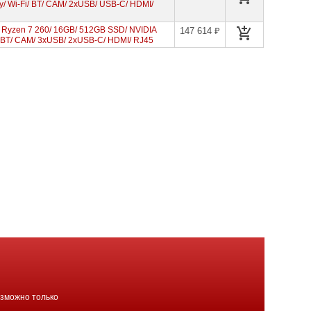
/ Wi-Fi/ BT/ CAM/ 2xUSB/ USB-C/ HDMI/
Ryzen 7 260/ 16GB/ 512GB SSD/ NVIDIA
147 614 ₽
/ BT/ CAM/ 3xUSB/ 2xUSB-C/ HDMI/ RJ45
озможно только