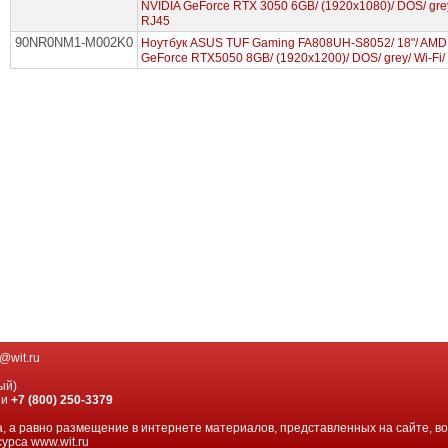
NVIDIA GeForce RTX 3050 6GB/ (1920x1080)/ DOS/ grey
RJ45
90NR0NM1-M002K0
Ноутбук ASUS TUF Gaming FA808UH-S8052/ 18"/ AMD 
GeForce RTX5050 8GB/ (1920x1200)/ DOS/ grey/ Wi-Fi
@wit.ru
ый)
ии
+7 (800) 250-3379
, а равно размещение в интернете материалов, представленных на сайте, в
урса www.wit.ru