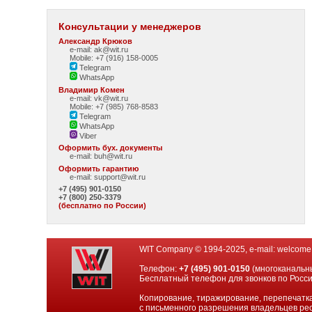
Консультации у менеджеров
Александр Крюков
e-mail: ak@wit.ru
Mobile: +7 (916) 158-0005
Telegram
WhatsApp
Владимир Комен
e-mail: vk@wit.ru
Mobile: +7 (985) 768-8583
Telegram
WhatsApp
Viber
Оформить бух. документы
e-mail:
buh@wit.ru
Оформить гарантию
e-mail:
support@wit.ru
+7 (495) 901-0150
+7 (800) 250-3379
(бесплатно по России)
WIT Company © 1994-2025, e-mail:
welcome
Телефон:
+7 (495) 901-0150
(многоканальн
Бесплатный телефон для звонков по Росс
Копирование, тиражирование, перепечатка
с письменного разрешения владельцев рес