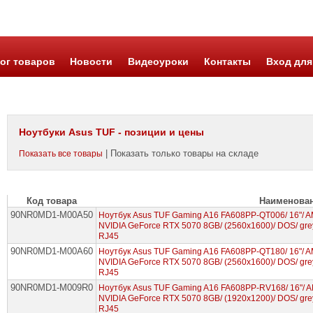
ог товаров
Новости
Видеоуроки
Контакты
Вход для
Ноутбуки Asus TUF - позиции и цены
| Показать только товары на складе
Показать все товары
Код товара
Наименова
90NR0MD1-M00A50
Ноутбук Asus TUF Gaming A16 FA608PP-QT006/ 16"/ 
NVIDIA GeForce RTX 5070 8GB/ (2560x1600)/ DOS/ grey
RJ45
90NR0MD1-M00A60
Ноутбук Asus TUF Gaming A16 FA608PP-QT180/ 16"/ 
NVIDIA GeForce RTX 5070 8GB/ (2560x1600)/ DOS/ grey
RJ45
90NR0MD1-M009R0
Ноутбук Asus TUF Gaming A16 FA608PP-RV168/ 16"/ 
NVIDIA GeForce RTX 5070 8GB/ (1920x1200)/ DOS/ grey
RJ45