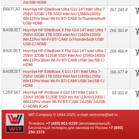
2xUSB/ HDMI
Ноутбуки
B66TCAT
Ноутбук HP EliteBook Ultra G1i/ 14"/ Intel Ultra 7
267 240 ₽
HP
258V/ 32GB/ 1TB SSD/ Intel Arc/ (2880x1800)/
Win11Pro/ blue/ Wi-Fi/ BT/ CAM/ 3xThundnerbolt/
Планшеты
USB/ HDMI
HP
Elite
BA0B3ET
Ноутбук HP EliteBook X Flip G1i/ 14"/ Intel Ultra 7
266 363 ₽
258V/ 32GB/ 1TB SSD/ intel Arc/ (1920x1200)/
Ноутбуки
Win11Pro/ Wi-Fi/ BT/ CAM/ 2xThunderbolt/ USB/
HP
USB-C/ HDMI
EliteBook
►
BA0C8ET
Ноутбук HP EliteBook X Flip G1i/ 14"/ Intel Ultra 7
268 466 ₽
258V/ 32GB/ 512GB SSD/ Intel Arc/ (2560x1600)/
Ноутбуки
Win11Pro/ Blue/ Wi-Fi/ BT/ CAM/ USB/ 3xUSB-C/
HP
HDMI
Envy
BA0B2ET
Ноутбук HP EliteBook X G1i / 14"/ Intel Ultra 7-
166 477 ₽
Ноутбуки
256V/ 16GB/ 1TB SSD/ Intel Arc/ (1920x1200)/
HP
Win11Pro/ blue/ Wi-Fi/ BT/ CAM/ USB/ 3xUSB-C/
Omen
HDMI
C2BP3AT
Ноутбук HP ProBook 4 G1i/ 16"/ Intel Core 5
93 001 ₽
Ноутбуки
120U/ 16GB/ 512GB SSD/ Iris Xe/ (1920x1200)/ /
HP
Win11Pro/ silver/ Wi-Fi/ BT/ CAM/ 2xUSB/ 2xUSB-
Pavilion
C/ HDMI/ RJ45
Ноутбуки
WIT Company © 1994-2025, e-mail:
welcome@wit.ru
HP
ProBook
Телефон:
+7 (495) 901-0150
(многоканальный)
Бесплатный телефон для звонков по России
+7 (800)
Ноутбуки
250-3379
HP
Spectre