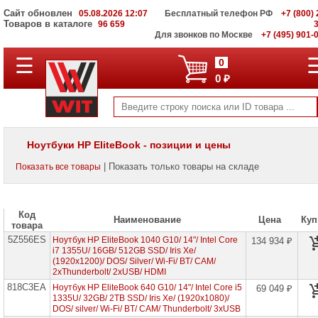
Сайт обновлен
05.08.2026 12:07
Бесплатный телефон РФ
+7 (800) 
Товаров в каталоге
96 659
Для звонков по Москве
+7 (495) 901-
☰
ПОЛНЫЙ
0
КАТАЛОГ
0 ₽
WIT
Корпоративные
серверы
WIT
VV
Ноутбуки HP EliteBook - позиции и цены
Системы
| Показать только товары на складе
Показать все товары
хранения
данных
WIT
VI
Код
Наименование
Цена
Куп
товара
Мониторы
5Z556ES
и
Ноутбук HP EliteBook 1040 G10/ 14"/ Intel Core
134 934 ₽
LCD
i7 1355U/ 16GB/ 512GB SSD/ Iris Xe/
панели
(1920x1200)/ DOS/ Silver/ Wi-Fi/ BT/ CAM/
2xThunderbolt/ 2xUSB/ HDMI
Проекторы
818C3EA
Ноутбук HP EliteBook 640 G10/ 14"/ Intel Core i5
69 049 ₽
и
1335U/ 32GB/ 2TB SSD/ Iris Xe/ (1920x1080)/
лампы
DOS/ silver/ Wi-Fi/ BT/ CAM/ Thunderbolt/ 3xUSB
для