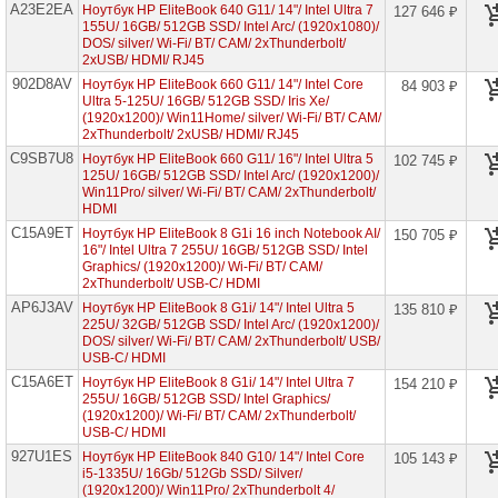
A23E2EA
Ноутбук HP EliteBook 640 G11/ 14"/ Intel Ultra 7
проекторов
127 646 ₽
155U/ 16GB/ 512GB SSD/ Intel Arc/ (1920x1080)/
DOS/ silver/ Wi-Fi/ BT/ CAM/ 2xThunderbolt/
Ноутбуки
2xUSB/ HDMI/ RJ45
Brand
902D8AV
Name
Ноутбук HP EliteBook 660 G11/ 14"/ Intel Core
84 903 ₽
Ultra 5-125U/ 16GB/ 512GB SSD/ Iris Xe/
(1920x1200)/ Win11Home/ silver/ Wi-Fi/ BT/ CAM/
Ноутбуки
2xThunderbolt/ 2xUSB/ HDMI/ RJ45
Apple
C9SB7U8
Ноутбук HP EliteBook 660 G11/ 16"/ Intel Ultra 5
102 745 ₽
125U/ 16GB/ 512GB SSD/ Intel Arc/ (1920x1200)/
Ноутбуки
Win11Pro/ silver/ Wi-Fi/ BT/ CAM/ 2xThunderbolt/
Microsoft
HDMI
C15A9ET
Ноутбук HP EliteBook 8 G1i 16 inch Notebook AI/
150 705 ₽
Ноутбуки
16"/ Intel Ultra 7 255U/ 16GB/ 512GB SSD/ Intel
Hiper
Graphics/ (1920x1200)/ Wi-Fi/ BT/ CAM/
2xThunderbolt/ USB-C/ HDMI
Ноутбуки
AP6J3AV
Ноутбук HP EliteBook 8 G1i/ 14"/ Intel Ultra 5
135 810 ₽
MSI
225U/ 32GB/ 512GB SSD/ Intel Arc/ (1920x1200)/
DOS/ silver/ Wi-Fi/ BT/ CAM/ 2xThunderbolt/ USB/
Ноутбуки
USB-C/ HDMI
Acer
C15A6ET
Ноутбук HP EliteBook 8 G1i/ 14"/ Intel Ultra 7
154 210 ₽
255U/ 16GB/ 512GB SSD/ Intel Graphics/
Ноутбуки
(1920x1200)/ Wi-Fi/ BT/ CAM/ 2xThunderbolt/
Asus
USB-C/ HDMI
927U1ES
Ноутбук HP EliteBook 840 G10/ 14"/ Intel Core
105 143 ₽
Ноутбуки
i5-1335U/ 16Gb/ 512Gb SSD/ Silver/
Dell
(1920x1200)/ Win11Pro/ 2xThunderbolt 4/