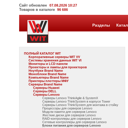
Сайт обновлен
07.08.2026 10:27
Товаров в каталоге
96 686
Разделы
Катал
ПОЛНЫЙ КАТАЛОГ WIT
Корпоративные серверы WIT VV
Системы хранения данных WIT VI
Мониторы и LCD панели
Проекторы и лампы для проекторов
Ноутбуки Brand Name
Моноблоки Brand Name
Компьютеры Brand Name
Принтеры плоттеры МФУ
Серверы Brand Name
Серверы Huawei
Серверы DELL
Серверы Lenovo
Серверы Lenovo ThinkAgile & SystemX
Серверы Lenovo ThinkSystem в корпусе Tower
Серверы Lenovo ThinkSystem для монтажа в стойку
Процессоры для серверов Lenovo
Модули памяти для серверов Lenovo
Жесткие диски для серверов Lenovo
RAID-контроллеры для серверов Lenovo
Сетевые контроллеры для серверов Lenovo
Блоки питания для серверов Lenovo