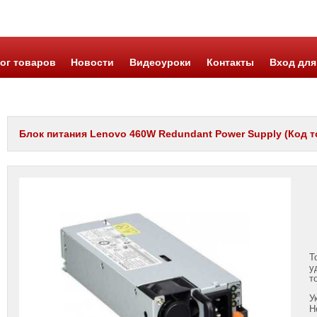
ог товаров
Новости
Видеоуроки
Контакты
Вход для
Блок питания Lenovo 460W Redundant Power Supply (Код то
Т
у
т
У
Н