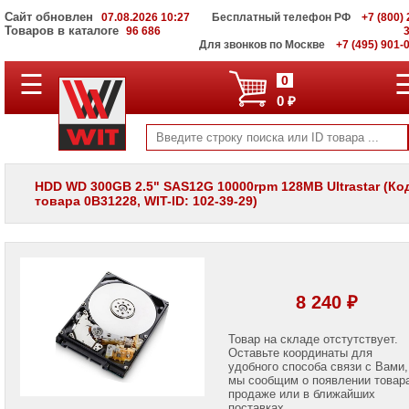
Сайт обновлен
07.08.2026 10:27
Бесплатный телефон РФ
+7 (800) 
Товаров в каталоге
96 686
Для звонков по Москве
+7 (495) 901-
☰
ПОЛНЫЙ
0
КАТАЛОГ
0 ₽
WIT
Корпоративные
серверы
WIT
VV
HDD WD 300GB 2.5" SAS12G 10000rpm 128MB Ultrastar (Ко
товара 0B31228, WIT-ID: 102-39-29)
Системы
хранения
данных
WIT
VI
Мониторы
8 240 ₽
и
LCD
панели
Товар на складе отстутствует.
Оставьте координаты для
удобного способа связи с Вами,
Проекторы
мы сообщим о появлении товар
и
лампы
продаже или в ближайших
для
поставках.