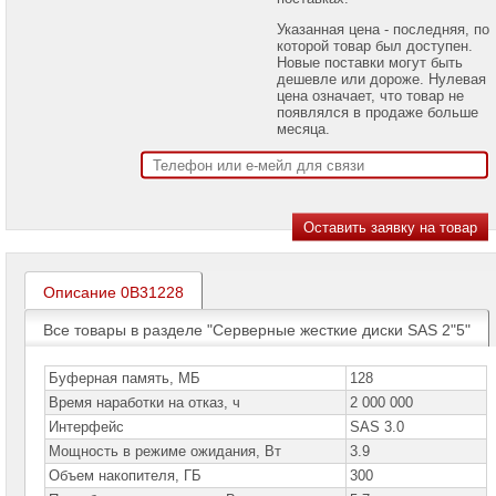
проекторов
Указанная цена - последняя, по
которой товар был доступен.
Ноутбуки
Новые поставки могут быть
Brand
дешевле или дороже. Нулевая
Name
цена означает, что товар не
появлялся в продаже больше
Моноблоки
месяца.
Brand
Name
Компьютеры
Brand
Name
Принтеры
плоттеры
Описание 0B31228
МФУ
Все товары в разделе "Серверные жесткие диски SAS 2"5"
Серверы
Brand
Name
Буферная память, МБ
128
Время наработки на отказ, ч
2 000 000
Пассивное
Интерфейс
SAS 3.0
сетевое
оборудование
Мощность в режиме ожидания, Вт
3.9
Объем накопителя, ГБ
300
Активное