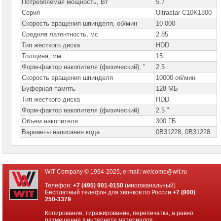
сетевое
Потребляемая мощность, Вт
5.7
оборудование
Серия
Ultrastar C10K1800
Скорость вращения шпинделя, об/мин
10 000
СХД
-
Средняя латентность, мс
2.85
системы
Тип жесткого диска
HDD
хранения
данных
Толщина, мм
15
Форм-фактор накопителя (физический), "
2.5
Компоненты
Скорость вращения шпинделя
10000 об/мин
компьютеров
Буферная память
128 МБ
Компоненты
Тип жесткого диска
HDD
серверов
Форм-фактор накопителя (физический)
2.5 "
Объем накопителя
300 ГБ
Серверные
платформы
Варианты написания кода
0B31228, 0B31228
Серверные
материнские
платы
WIT Company © 1994-2025, e-mail:
welcome@wit.ru
Серверные
Телефон:
+7 (495) 901-0150
(многоканальный)
корпуса
Бесплатный телефон для звонков по России
+7 (800)
250-3379
Серверные
процессоры
Копирование, тиражирование, перепечатка, а равно
размещение в интернете материалов,