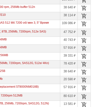
0 rpm, 256Mb buffer 512n
38 640 ₽
7E10
38 114 ₽
SAS 512 Мб 7200 об/ мин 3, 5" Время
109 086 ₽
, 8TB, 256Mb, 7200rpm, 512e SAS)
47 752 ₽
256MB
40 743 ₽
256MB
57 916 ₽
 256MB
39 331 ₽
56Mb, 7200rpm, SAS12G, 512e/ 4Kn)
78 420 ₽
025B
38 640 ₽
Mb
20 590 ₽
(replacement ST8000NM018B)
57 916 ₽
G 7200rpm 512MB
80 610 ₽
TB, 256Mb, 7200rpm, SAS12G, 512N)
13 581 ₽