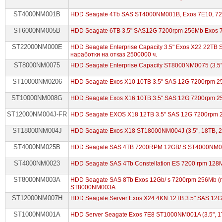
ST4000NM001B
HDD Seagate 4Tb SAS ST4000NM001B, Exos 7E10, 720
ST6000NM005B
HDD Seagate 6TB 3.5" SAS12G 7200rpm 256Mb Exos 
ST22000NM000E
HDD Seagate Enterprise Capacity 3.5" Exos X22 22TB 
наработки на отказ 2500000 ч.
ST8000NM0075
HDD Seagate Enterprise Capacity ST8000NM0075 (3.5"
ST10000NM0206
HDD Seagate Exos X10 10TB 3.5" SAS 12G 7200rpm 
ST10000NM008G
HDD Seagate Exos X16 10TB 3.5" SAS 12G 7200rpm 
ST12000NM004J-FR
HDD Seagate EXOS X18 12TB 3.5" SAS 12G 7200rpm
ST18000NM004J
HDD Seagate Exos X18 ST18000NM004J (3.5", 18TB, 2
ST4000NM025B
HDD Seagate SAS 4TB 7200RPM 12GB/ S ST4000NM
ST4000NM0023
HDD Seagate SAS 4Tb Constellation ES 7200 rpm 128
ST8000NM003A
HDD Seagate SAS 8Tb Exos 12Gb/ s 7200rpm 256Mb 
ST8000NM003A
ST12000NM007H
HDD Seagate Server Exos X24 4KN 12TB 3.5" SAS 12
ST1000NM001A
HDD Server Seagate Exos 7E8 ST1000NM001A (3.5", 1