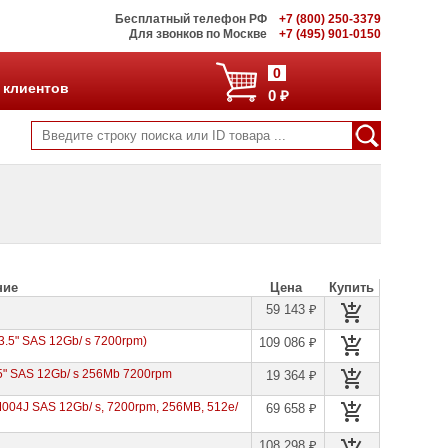
Бесплатный телефон РФ
+7 (800) 250-3379
Для звонков по Москве
+7 (495) 901-0150
0
 клиентов
0 ₽
ние
Цена
Купить
59 143 ₽
3.5" SAS 12Gb/ s 7200rpm)
109 086 ₽
" SAS 12Gb/ s 256Mb 7200rpm
19 364 ₽
004J SAS 12Gb/ s, 7200rpm, 256MB, 512e/
69 658 ₽
108 298 ₽