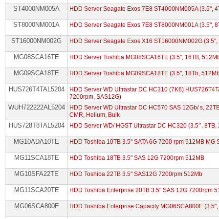
ST4000NM005A
HDD Server Seagate Exos 7E8 ST4000NM005A (3.5", 4
ST8000NM001A
HDD Server Seagate Exos 7E8 ST8000NM001A (3.5", 
ST16000NM002G
HDD Server Seagate Exos X16 ST16000NM002G (3.5",
MG08SCA16TE
HDD Server Toshiba MG08SCA16TE (3.5", 16TB, 512M
MG09SCA18TE
HDD Server Toshiba MG09SCA18TE (3.5", 18Tb, 512M
HUS726T4TAL5204
HDD Server WD Ultrastar DC HC310 (7K6) HUS726T4TA
7200rpm, SAS12G)
WUH722222AL5204
HDD Server WD Ultrastar DC HC570 SAS 12Gb/ s, 22TB
CMR, Helium, Bulk
HUS728T8TAL5204
HDD Server WD/ HGST Ultrastar DC HC320 (3.5’’, 8T
MG10ADA10TE
HDD Toshiba 10TB 3.5" SATA 6G 7200 rpm 512MB MG S
MG11SCA18TE
HDD Toshiba 18TB 3.5" SAS 12G 7200rpm 512MB
MG10SFA22TE
HDD Toshiba 22TB 3.5" SAS12G 7200rpm 512Mb
MG11SCA20TE
HDD Toshiba Enterprise 20TB 3.5" SAS 12G 7200rpm 
MG06SCA800E
HDD Toshiba Enterprise Capacity MG06SCA800E (3.5"