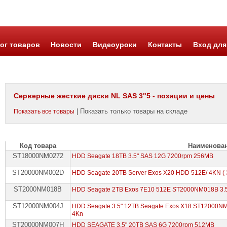
ог товаров
Новости
Видеоуроки
Контакты
Вход для
Серверные жесткие диски NL SAS 3"5 - позиции и цены
| Показать только товары на складе
Показать все товары
Код товара
Наименова
ST18000NM0272
HDD Seagate 18TB 3.5" SAS 12G 7200rpm 256MB
ST20000NM002D
HDD Seagate 20TB Server Exos X20 HDD 512E/ 4KN ( 
ST2000NM018B
HDD Seagate 2TB Exos 7E10 512E ST2000NM018B 3.5
ST12000NM004J
HDD Seagate 3.5" 12TB Seagate Exos X18 ST12000NM
4Kn
ST20000NM007H
HDD SEAGATE 3.5" 20TB SAS 6G 7200rpm 512MB