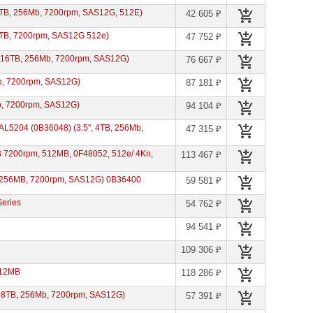
TB, 256Mb, 7200rpm, SAS12G, 512E)
42 605 ₽
8TB, 7200rpm, SAS12G 512e)
47 752 ₽
 16TB, 256Mb, 7200rpm, SAS12G)
76 667 ₽
b, 7200rpm, SAS12G)
87 181 ₽
b, 7200rpm, SAS12G)
94 104 ₽
L5204 (0B36048) (3.5", 4TB, 256Mb,
47 315 ₽
 7200rpm, 512MB, 0F48052, 512e/ 4Kn,
113 467 ₽
B, 256MB, 7200rpm, SAS12G) 0B36400
59 581 ₽
eries
54 762 ₽
94 541 ₽
109 306 ₽
512MB
118 286 ₽
, 8TB, 256Mb, 7200rpm, SAS12G)
57 391 ₽