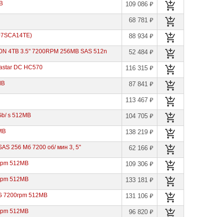
B
109 086 ₽
68 781 ₽
G07SCA14TE)
88 934 ₽
00N 4TB 3.5" 7200RPM 256MB SAS 512n
52 484 ₽
astar DC HC570
116 315 ₽
MB
87 841 ₽
113 467 ₽
Gb/ s 512MB
104 705 ₽
MB
138 219 ₽
S 256 Мб 7200 об/ мин 3, 5"
62 166 ₽
0rpm 512MB
109 306 ₽
0rpm 512MB
133 181 ₽
2G 7200rpm 512MB
131 106 ₽
0rpm 512MB
96 820 ₽