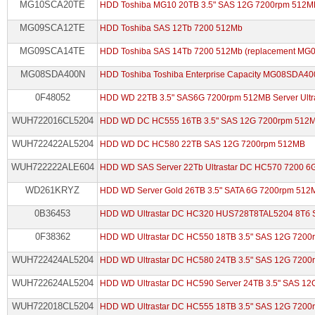
MG10SCA20TE
HDD Toshiba MG10 20TB 3.5" SAS 12G 7200rpm 512M
MG09SCA12TE
HDD Toshiba SAS 12Tb 7200 512Mb
MG09SCA14TE
HDD Toshiba SAS 14Tb 7200 512Mb (replacement M
MG08SDA400N
HDD Toshiba Toshiba Enterprise Capacity MG08SDA4
0F48052
HDD WD 22TB 3.5" SAS6G 7200rpm 512MB Server Ultr
WUH722016CL5204
HDD WD DC HC555 16TB 3.5" SAS 12G 7200rpm 512
WUH722422AL5204
HDD WD DC HC580 22TB SAS 12G 7200rpm 512MB
WUH722222ALE604
HDD WD SAS Server 22Tb Ultrastar DC HC570 7200 6
WD261KRYZ
HDD WD Server Gold 26TB 3.5" SATA 6G 7200rpm 512
0B36453
HDD WD Ultrastar DC HC320 HUS728T8TAL5204 8Тб SA
0F38362
HDD WD Ultrastar DC HC550 18TB 3.5" SAS 12G 720
WUH722424AL5204
HDD WD Ultrastar DC HC580 24TB 3.5" SAS 12G 720
WUH722624AL5204
HDD WD Ultrastar DC HC590 Server 24TB 3.5" SAS 1
WUH722018CL5204
HDD WD Ultrastar DC HС555 18TB 3.5" SAS 12G 720