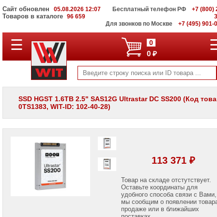
Сайт обновлен
05.08.2026 12:07
Бесплатный телефон РФ
+7 (800) 
Товаров в каталоге
96 659
Для звонков по Москве
+7 (495) 901-
☰
ПОЛНЫЙ
0
КАТАЛОГ
0 ₽
WIT
Корпоративные
серверы
WIT
VV
SSD HGST 1.6TB 2.5" SAS12G Ultrastar DC SS200 (Код тов
0TS1383, WIT-ID: 102-40-28)
Системы
хранения
данных
WIT
VI
Мониторы
113 371 ₽
и
LCD
панели
Товар на складе отстутствует.
Оставьте координаты для
удобного способа связи с Вами,
Проекторы
мы сообщим о появлении товар
и
лампы
продаже или в ближайших
для
поставках.