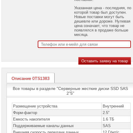
проекторов
Указанная цена - последняя, по
которой товар был доступен.
Ноутбуки
Новые поставки могут быть
Brand
дешевле или дороже. Нулевая
Name
цена означает, что товар не
появлялся в продаже больше
Моноблоки
месяца.
Brand
Name
Компьютеры
Brand
Name
Принтеры
плоттеры
Описание 0TS1383
МФУ
Все товары в разделе "Серверные жесткие диски SSD SAS
Серверы
2"5"
Brand
Name
Размещение устройства
Внутренний
Пассивное
Форм-фактор
2.5"
сетевое
оборудование
Емкость накопителя
1.6 ТБ
Поддерживаемые каналы данных
SAS
Активное
Внешняя скорость передачи данных
12 Гбит/с