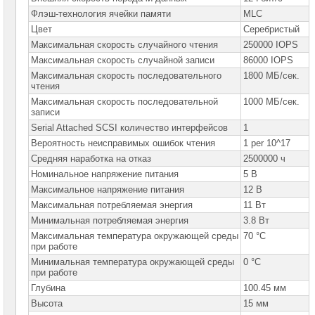
сетевое
оборудование
Флэш-технология ячейки памяти
MLC
Цвет
Серебристый
СХД
Максимальная скорость случайного чтения
250000 IOPS
-
системы
Максимальная скорость случайной записи
86000 IOPS
хранения
Максимальная скорость последовательного
1800 МБ/сек.
данных
чтения
Максимальная скорость последовательной
1000 МБ/сек.
Компоненты
записи
компьютеров
Serial Attached SCSI количество интерфейсов
1
Компоненты
Вероятность неисправимых ошибок чтения
1 per 10^17
серверов
Средняя наработка на отказ
2500000 ч
Номинальное напряжение питания
5 В
Серверные
платформы
Максимальное напряжение питания
12 В
Максимальная потребляемая энергия
11 Вт
Серверные
Минимальная потребляемая энергия
3.8 Вт
материнские
платы
Максимальная температура окружающей среды
70 °C
при работе
Серверные
Минимальная температура окружающей среды
0 °C
корпуса
при работе
Глубина
100.45 мм
Серверные
процессоры
Высота
15 мм