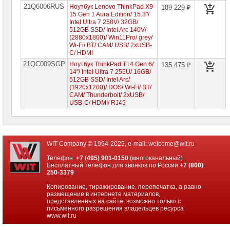
21Q6006RUS
Ноутбук Lenovo ThinkPad X9-
189 229 ₽
15 Gen 1 Aura Edition/ 15.3"/
Intel Ultra 7 258V/ 32GB/
512GB SSD/ Intel Arc 140V/
(2880x1800)/ Win11Pro/ grey/
Wi-Fi/ BT/ CAM/ USB/ 2xUSB-
C/ HDMI
21QC009SGP
Ноутбук ThinkPad T14 Gen 6/
135 475 ₽
14"/ Intel Ultra 7 255U/ 16GB/
512GB SSD/ Intel Arc/
(1920x1200)/ DOS/ Wi-Fi/ BT/
CAM/ Thunderbolt/ 2xUSB/
USB-C/ HDMI/ RJ45
WIT Company © 1994-2025, e-mail:
welcome@wit.ru
Телефон:
+7 (495) 901-0150
(многоканальный)
Бесплатный телефон для звонков по России
+7 (800)
250-3379
Копирование, тиражирование, перепечатка, а равно
размещение в интернете материалов,
представленных на сайте, возможно только с
письменного разрешения владельцев ресурса
www.wit.ru