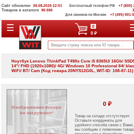
Сайт обновлен
06.08.2026 22:01
Бесплатный телефон РФ
+7 (800) 
Товаров в каталоге
96 686
Для звонков по Москве
+7 (495) 901-
☰
ПОЛНЫЙ
0
КАТАЛОГ
0 ₽
WIT
Корпоративные
серверы
WIT
VV
Ноутбук Lenovo ThinkPad T490s Core i5 8365U/ 16Gb/ SSD
14"/ FHD (1920x1080)/ 4G/ Windows 10 Professional 64/ blac
Системы
WiFi/ BT/ Cam (Код товара 20NYS12G0L, WIT-ID: 108-87-11)
хранения
данных
WIT
VI
Мониторы
и
0 ₽
LCD
панели
Товар на складе отстутствует.
Оставьте координаты для
Проекторы
и
удобного способа связи с Вами,
лампы
мы сообщим о появлении товар
для
продаже или в ближайших