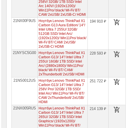
258V/ 32GB/ 1TB SSD/ Intel
Arc 140V/ (1920x1200)/
Win11Pro/ black/ Wi-Fi/ BT/
CAM/ 2xUSB/ 2xUSB-C/ HDMI
21NX00F9US
Ноутбук Lenovo ThinkPad X1
194 910 ₽
Carbon G13 Aura Edition/ 14"/
Intel Ultra 7 255U/ 32GB/
512GB SSD/ Intel Arc/
(1920x1200)/ Win11Pro/ black/
Wi-Fi/ BT/ CAM/ 2xUSB/
2xUSB-C/ HDMI
21NYSC5G00
Ноутбук Lenovo ThinkPad X1
228 593 ₽
Carbon G13/ 14"/ Intel Ultra 7
255U/ 16GB/ 1TB SSD/ Intel
Arc/ (2880x1800)/ Win11Pro/
black/ Wi-Fi/ BT/ CAM/
2xThunderbolt/ 2xUSB/ HDMI
21NS0012US
Ноутбук Lenovo ThinkPad X1
251 722 ₽
Carbon G13/ 14"/ Intel Ultra 7
258V Pro/ 32GB/ 1TB SSD/
Intel Arc/ Win11Pro/ Wi-Fi/ BT/
CAM/ 2xThunderbolt/ 2xUSB/
HDMI
21NX005RUS
Ноутбук Lenovo ThinkPad X1
214 139 ₽
Carbon G13/ 14"/ Intel Ultra 7
265U/ 32GB/ 1TB SSD/ Intel
Graphics/ (1920x1200)/
Win11Pro/ black/ Wi-Fi/ BT/