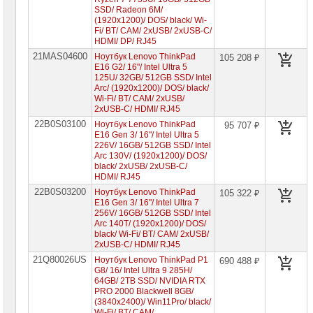
Lenovo
SSD/ Radeon 6M/
ThinkBook
(1920x1200)/ DOS/ black/ Wi-
Fi/ BT/ CAM/ 2xUSB/ 2xUSB-C/
Ноутбуки
HDMI/ DP/ RJ45
Lenovo
21MAS04600
LOQ
Ноутбук Lenovo ThinkPad
105 208 ₽
E16 G2/ 16"/ Intel Ultra 5
Ноутбуки
125U/ 32GB/ 512GB SSD/ Intel
Lenovo
Arc/ (1920x1200)/ DOS/ black/
Gaming
Wi-Fi/ BT/ CAM/ 2xUSB/
2xUSB-C/ HDMI/ RJ45
Ноутбуки
22B0S03100
Ноутбук Lenovo ThinkPad
Lenovo
95 707 ₽
Yoga
E16 Gen 3/ 16"/ Intel Ultra 5
226V/ 16GB/ 512GB SSD/ Intel
Ноутбуки
Arc 130V/ (1920x1200)/ DOS/
Lenovo
black/ 2xUSB/ 2xUSB-C/
V
HDMI/ RJ45
22B0S03200
Ноутбук Lenovo ThinkPad
105 322 ₽
Ноутбуки
E16 Gen 3/ 16"/ Intel Ultra 7
Samsung
256V/ 16GB/ 512GB SSD/ Intel
Arc 140T/ (1920x1200)/ DOS/
black/ Wi-Fi/ BT/ CAM/ 2xUSB/
Ноутбуки
2xUSB-C/ HDMI/ RJ45
Gigabyte
21Q80026US
Ноутбук Lenovo ThinkPad P1
690 488 ₽
G8/ 16/ Intel Ultra 9 285H/
Моноблоки
Brand
64GB/ 2TB SSD/ NVIDIA RTX
Name
PRO 2000 Blackwell 8GB/
(3840x2400)/ Win11Pro/ black/
Wi-Fi/ BT/ CAM/