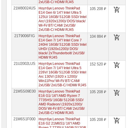
2xUSB-C/ HDMI/ RJ45
Ноутбуки
21M80024US
Ноутбук Lenovo ThinkPad
105 208 ₽
HP
E14 Gen 6/ 14"/ Intel Ultra 5
125U/ 16GB/ 512GB SSD/ Intel
Ноутбуки
Arc/ (1920x1200)/ DOS/ black/
Huawei
Wi-Fi/ BT/ CAM/ 2xUSB/
2xUSB-C/ HDMI/ RJ45
Ноутбуки
21T9006FIG
Ноутбук Lenovo ThinkPad
104 884 ₽
Lenovo
E14 Gen 7/ 14"/ Intel Core 7
240H/ 16GB/ 512GB SSD/ Intel
Планшеты
UHD/ (1920x1200)/ DOS/
Lenovo
black/ 2xThunderbolt/ 2xUSB/
HDMI/ RJ45
Ноутбуки
Lenovo
21U2002LUS
Ноутбук Lenovo ThinkPad
152 520 ₽
IdeaPad
E14 Gen 7/ 14"/ Intel Ultra 5
226V/ 16GB/ 512GB SSD/ Intel
Ноутбуки
Arc 130V/ (1920 x 1200)/
Lenovo
Win11Pro/ Wi-Fi/ BT/ CAM/
Xiaoxin
2xUSB/ 2xUSB-C/ HDMI/ RJ45
21M5S09E00
Ноутбуки
Ноутбук Lenovo ThinkPad
105 208 ₽
Lenovo
E16 G1/ 16"/ AMD Ryzen 7
Legion
7735HS/ 16GB/ 512GB SSD/
AMD Radeon/ (1920x1200)/
Ноутбуки
DOS/ Wi-Fi/ BT/ CAM/ 2xUSB/
Lenovo
2xUSB-C/ HDMI/ RJ45
ThinkPad
21M6S1F000
►
Ноутбук Lenovo ThinkPad
105 208 ₽
E16 G2 21M6S1/ 16"/ AMD
Ноутбуки
Ryzen 7 7735U/ 16GB/ 512GB