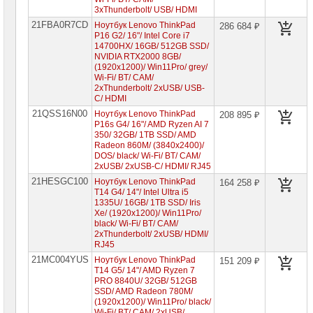
Компьютеры
3xThunderbolt/ USB/ HDMI
Brand
Name
21FBA0R7CD
Ноутбук Lenovo ThinkPad
286 684 ₽
P16 G2/ 16"/ Intel Core i7
14700HX/ 16GB/ 512GB SSD/
Принтеры
NVIDIA RTX2000 8GB/
плоттеры
(1920x1200)/ Win11Pro/ grey/
МФУ
Wi-Fi/ BT/ CAM/
2xThunderbolt/ 2xUSB/ USB-
Серверы
C/ HDMI
Brand
21QSS16N00
Name
Ноутбук Lenovo ThinkPad
208 895 ₽
P16s G4/ 16"/ AMD Ryzen AI 7
350/ 32GB/ 1TB SSD/ AMD
Пассивное
Radeon 860M/ (3840x2400)/
сетевое
DOS/ black/ Wi-Fi/ BT/ CAM/
оборудование
2xUSB/ 2xUSB-C/ HDMI/ RJ45
21HESGC100
Ноутбук Lenovo ThinkPad
164 258 ₽
Активное
T14 G4/ 14"/ Intel Ultra i5
сетевое
1335U/ 16GB/ 1TB SSD/ Iris
оборудование
Xe/ (1920x1200)/ Win11Pro/
black/ Wi-Fi/ BT/ CAM/
СХД
2xThunderbolt/ 2xUSB/ HDMI/
-
RJ45
системы
21MC004YUS
хранения
Ноутбук Lenovo ThinkPad
151 209 ₽
данных
T14 G5/ 14"/ AMD Ryzen 7
PRO 8840U/ 32GB/ 512GB
SSD/ AMD Radeon 780M/
Компоненты
(1920x1200)/ Win11Pro/ black/
компьютеров
Wi-Fi/ BT/ CAM/ 2xUSB/