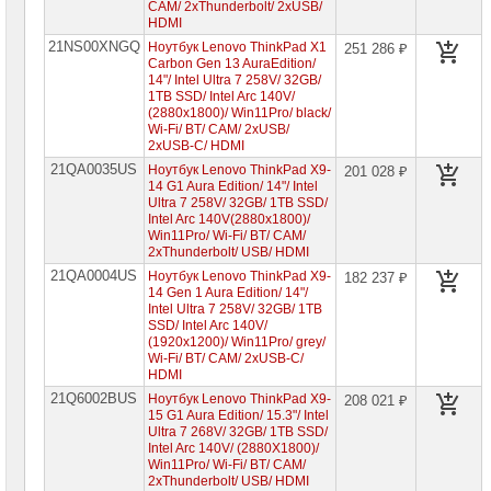
CAM/ 2xThunderbolt/ 2xUSB/
HDMI
21NS00XNGQ
Ноутбук Lenovo ThinkPad X1
251 286 ₽
Carbon Gen 13 AuraEdition/
14"/ Intel Ultra 7 258V/ 32GB/
1TB SSD/ Intel Arc 140V/
(2880x1800)/ Win11Pro/ black/
Wi-Fi/ BT/ CAM/ 2xUSB/
2xUSB-C/ HDMI
21QA0035US
Ноутбук Lenovo ThinkPad X9-
201 028 ₽
14 G1 Aura Edition/ 14"/ Intel
Ultra 7 258V/ 32GB/ 1TB SSD/
Intel Arc 140V(2880x1800)/
Win11Pro/ Wi-Fi/ BT/ CAM/
2xThunderbolt/ USB/ HDMI
21QA0004US
Ноутбук Lenovo ThinkPad X9-
182 237 ₽
14 Gen 1 Aura Edition/ 14"/
Intel Ultra 7 258V/ 32GB/ 1TB
SSD/ Intel Arc 140V/
(1920x1200)/ Win11Pro/ grey/
Wi-Fi/ BT/ CAM/ 2xUSB-C/
HDMI
21Q6002BUS
Ноутбук Lenovo ThinkPad X9-
208 021 ₽
15 G1 Aura Edition/ 15.3"/ Intel
Ultra 7 268V/ 32GB/ 1TB SSD/
Intel Arc 140V/ (2880X1800)/
Win11Pro/ Wi-Fi/ BT/ CAM/
2xThunderbolt/ USB/ HDMI