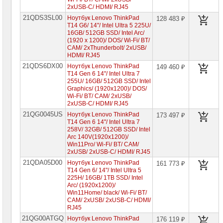
2xUSB-C/ HDMI/ RJ45
Компоненты
21QDS3SL00
Ноутбук Lenovo ThinkPad
128 483 ₽
серверов
T14 G6/ 14"/ Intel Ultra 5 225U/
16GB/ 512GB SSD/ Intel Arc/
Источники
(1920 x 1200)/ DOS/ Wi-Fi/ BT/
бесперебойного
CAM/ 2xThunderbolt/ 2xUSB/
питания
HDMI/ RJ45
21QDS6DX00
Ноутбук Lenovo ThinkPad
149 460 ₽
Российское
T14 Gen 6 14"/ Intel Ultra 7
ПО
255U/ 16GB/ 512GB SSD/ Intel
Graphics/ (1920x1200)/ DOS/
Программное
Wi-Fi/ BT/ CAM/ 2xUSB/
обеспечение
2xUSB-C/ HDMI/ RJ45
21QG0045US
Ноутбук Lenovo ThinkPad
173 497 ₽
Термошкафы
T14 Gen 6 14"/ Intel Ultra 7
IP
258V/ 32GB/ 512GB SSD/ Intel
PROM
Arc 140V(1920x1200)/
Win11Pro/ Wi-Fi/ BT/ CAM/
2xUSB/ 2xUSB-C/ HDMI/ RJ45
Специальные
цены
21QDA05D00
Ноутбук Lenovo ThinkPad
161 773 ₽
T14 Gen 6/ 14"/ Intel Ultra 5
225H/ 16GB/ 1TB SSD/ Intel
Arc/ (1920x1200)/
Win11Home/ black/ Wi-Fi/ BT/
CAM/ 2xUSB/ 2xUSB-C/ HDMI/
RJ45
21QG00ATGQ
Ноутбук Lenovo ThinkPad
176 119 ₽