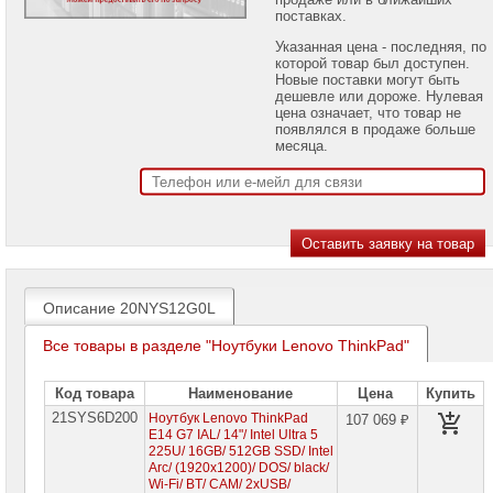
проекторов
поставках.
Указанная цена - последняя, по
Ноутбуки
которой товар был доступен.
Brand
Новые поставки могут быть
Name
дешевле или дороже. Нулевая
цена означает, что товар не
Ноутбуки
появлялся в продаже больше
Apple
месяца.
Ноутбуки
Microsoft
Ноутбуки
Hiper
Ноутбуки
Описание 20NYS12G0L
MSI
Все товары в разделе "Ноутбуки Lenovo ThinkPad"
Ноутбуки
Acer
Код товара
Наименование
Цена
Купить
Ноутбуки
21SYS6D200
Ноутбук Lenovo ThinkPad
Asus
107 069 ₽
E14 G7 IAL/ 14"/ Intel Ultra 5
225U/ 16GB/ 512GB SSD/ Intel
Ноутбуки
Arc/ (1920х1200)/ DOS/ black/
Dell
Wi-Fi/ BT/ CAM/ 2xUSB/