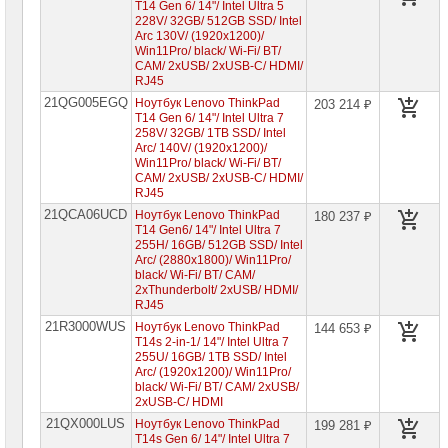
T14 Gen 6/ 14"/ Intel Ultra 5
228V/ 32GB/ 512GB SSD/ Intel
Arc 130V/ (1920x1200)/
Win11Pro/ black/ Wi-Fi/ BT/
CAM/ 2xUSB/ 2xUSB-C/ HDMI/
RJ45
21QG005EGQ
Ноутбук Lenovo ThinkPad
203 214 ₽
T14 Gen 6/ 14"/ Intel Ultra 7
258V/ 32GB/ 1TB SSD/ Intel
Arc/ 140V/ (1920x1200)/
Win11Pro/ black/ Wi-Fi/ BT/
CAM/ 2xUSB/ 2xUSB-C/ HDMI/
RJ45
21QCA06UCD
Ноутбук Lenovo ThinkPad
180 237 ₽
T14 Gen6/ 14"/ Intel Ultra 7
255H/ 16GB/ 512GB SSD/ Intel
Arc/ (2880x1800)/ Win11Pro/
black/ Wi-Fi/ BT/ CAM/
2xThunderbolt/ 2xUSB/ HDMI/
RJ45
21R3000WUS
Ноутбук Lenovo ThinkPad
144 653 ₽
T14s 2-in-1/ 14"/ Intel Ultra 7
255U/ 16GB/ 1TB SSD/ Intel
Arc/ (1920x1200)/ Win11Pro/
black/ Wi-Fi/ BT/ CAM/ 2xUSB/
2xUSB-C/ HDMI
21QX000LUS
Ноутбук Lenovo ThinkPad
199 281 ₽
T14s Gen 6/ 14"/ Intel Ultra 7